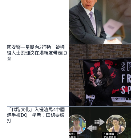
國安警一星期內3行動 被通
緝人士劉珈汶在港親友帶走助
查
「代跑文化」入侵渣馬4中國
跑手被DQ 學者：田總要嚴
打