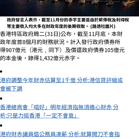
政府發言人表示，截至11月份的赤字主要是由於薪俸稅及利得稅
等主要收入均大多在財政年度的後期收取。
(路透社圖片)
香港特區政府周二(31日)公布，截至11月底，本財
政年度首8個月的財務狀況。計入發行政府債券所
得907億元（港元﹐同下）及償還政府債券105億元
的本金後，錄得1,432億元赤字。
港府調整今年財赤估算至1千億 分析:港信貸評級或
會被下調
香港總商會「唱好」明年經濟指無須擔心財赤 分
析:只是力挺香港「一定不會衰」
港府財赤議員倡公務員凍薪 分析:就算開刀不會指