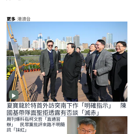
更多
港澳台
夏寶龍於特首外訪突南下作「明確指示」 陳
國基帶隊面聖拒透露有否談「滅赤」
周刊爆料指柯文哲「直通習
辦」 民眾黨批評來路不明簡
訊「抹紅」