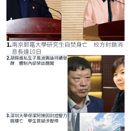
1
.
南京郵電大學研究生自焚身亡 校方封鎖消
息長達10日
2
.
胡錫進私生子風波輿論持續發
酵 體制內卻禁談醜聞
3
.
深圳大學保潔阿姨因封控壓力
跳樓亡 學生質疑涉壓榨