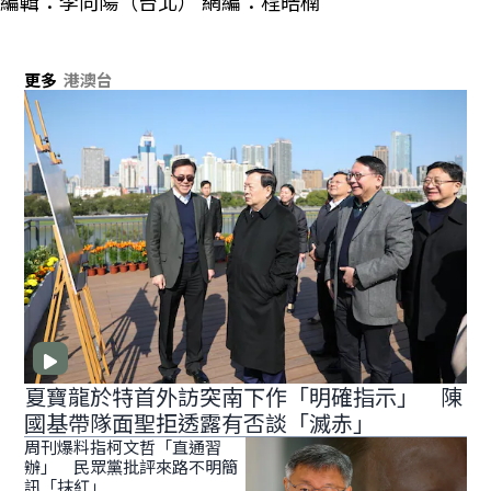
編輯：李向陽（台北） 網編：程皓楠
更多
港澳台
夏寶龍於特首外訪突南下作「明確指示」 陳
國基帶隊面聖拒透露有否談「滅赤」
周刊爆料指柯文哲「直通習
辦」 民眾黨批評來路不明簡
訊「抹紅」