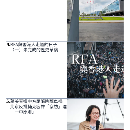
4
.
RFA與香港人走過的日子
（一）未完成的歷史草稿
5
.
蕭美琴遭中方尾隨險釀車禍
北京反批捷克容許「竄訪」違
「一中原則」