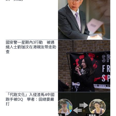
國安警一星期內3行動 被通
緝人士劉珈汶在港親友帶走助
查
「代跑文化」入侵渣馬4中國
跑手被DQ 學者：田總要嚴
打