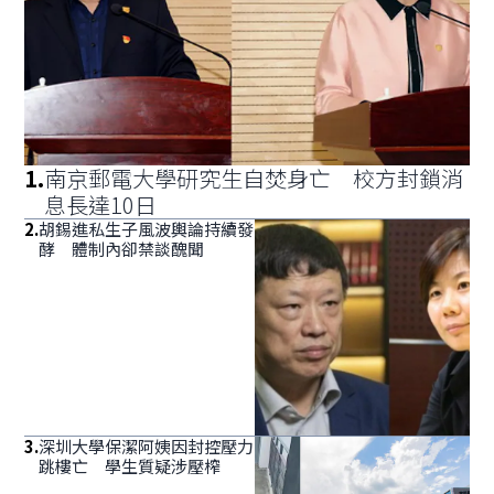
1
.
南京郵電大學研究生自焚身亡 校方封鎖消
息長達10日
2
.
胡錫進私生子風波輿論持續發
酵 體制內卻禁談醜聞
3
.
深圳大學保潔阿姨因封控壓力
跳樓亡 學生質疑涉壓榨