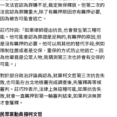
一次法官認為罪嫌不足,裁定無保釋放。但第二次的
法官認為罪嫌重大,除了有羈押原因亦有羈押必要,
因為被告可能會逃亡。
莊巧玲說:「如果律師提出抗告,也會發生第三種可
能。他可能會認為罪證是足夠的,有羈押的原因,但
是沒有羈押的必要。他可以用其他的替代手段,例如
限制住居或者是交保、重保的方式防止他逃亡。因
為他畢竟是公眾人物,我猜測第三次也許會有交保的
可能。」
對於部分政治評論員認為,就算柯文哲第三次抗告失
敗,也可能在台北地檢署完成調查後,先獲釋再等候
審判。莊巧玲表示,法律上無這種可能,如果抗告失
敗,就會一直羈押到第一輪審判結束,如果判決無罪
才會獲釋。
民眾黨動員撐柯文哲