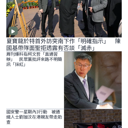
夏寶龍於特首外訪突南下作「明確指示」 陳
國基帶隊面聖拒透露有否談「滅赤」
周刊爆料指柯文哲「直通習
辦」 民眾黨批評來路不明簡
訊「抹紅」
國安警一星期內3行動 被通
緝人士劉珈汶在港親友帶走助
查