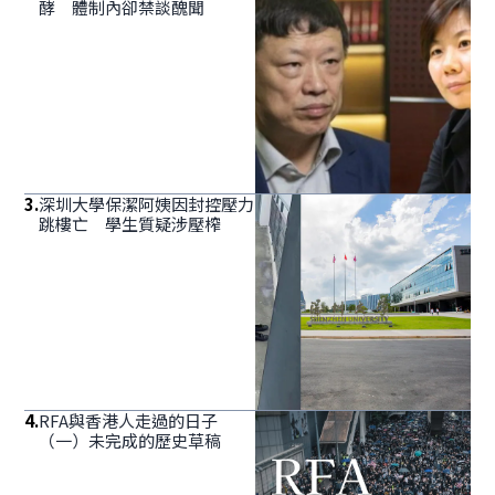
酵 體制內卻禁談醜聞
3
.
深圳大學保潔阿姨因封控壓力
跳樓亡 學生質疑涉壓榨
4
.
RFA與香港人走過的日子
（一）未完成的歷史草稿