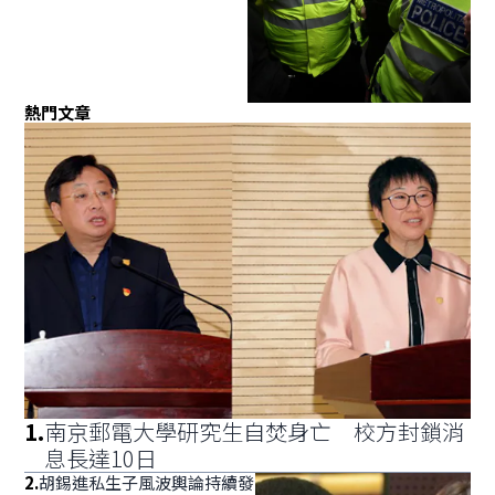
熱門文章
1
.
南京郵電大學研究生自焚身亡 校方封鎖消
息長達10日
2
.
胡錫進私生子風波輿論持續發