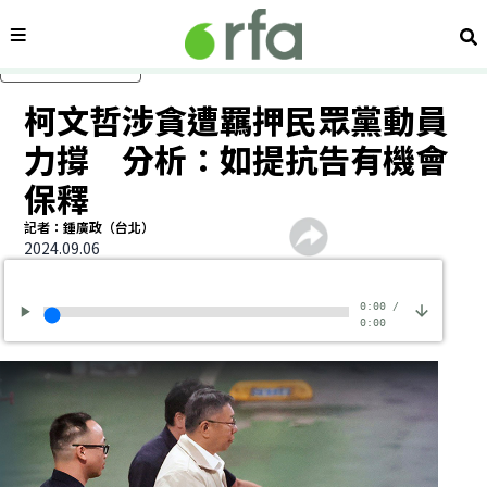
內容分類
搜
跳過主要內容
柯文哲涉貪遭羈押民眾黨動員
力撐 分析：如提抗告有機會
保釋
記者：鍾廣政（台北）
2024.09.06
0:00
/
0:00