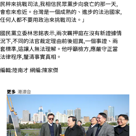
民粹來挑戰司法,我相信民眾黨步向衰亡的那一天,
會愈來愈近。台灣是一個成熟的、進步的法治國家,
任何人都不要用政治來挑戰司法。」
國民黨立委林思銘表示,兩次羈押庭在沒有新證據情
況下,不同的法官裁定理由前後迴異,一個事證、兩
套標準,這讓人無法理解。他呼籲檢方,應嚴守正當
法律程序,釐清事實真相。
編輯:陸南才 網編:陳家傑
更多
港澳台