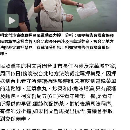
柯文哲涉貪遭羈押民眾黨動員力撐 分析：如提抗告有機會保釋
民眾黨主席柯文哲因台北市長任內涉及京華城弊案，被台北地方
法院裁定羈押禁見。有律師分析指，柯如提抗告仍有機會獲保
釋。
民眾黨主席柯文哲因台北市長任內涉及京華城弊案,
周四(5日)傍晚被台北地方法院裁定羈押禁見。因押
送到台北看守所時錯過晚餐時間,未有吃到當晚菜單
的滷豬腳、紅燒魚丸、炒菜和小魚味增湯,只有飯糰
及麵包。柯文哲周五(6日)在看守所第一餐,是看守
所提供的早餐,銀絲卷配奶茶。對於後續司法程序,
有律師分析指,如果柯文哲再提出抗告,有機會爭取
到交保候審。