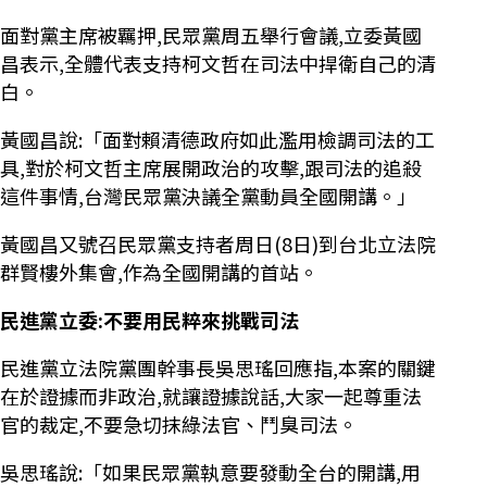
面對黨主席被羈押,民眾黨周五舉行會議,立委黃國
昌表示,全體代表支持柯文哲在司法中捍衛自己的清
白。
黃國昌說:「面對賴清德政府如此濫用檢調司法的工
具,對於柯文哲主席展開政治的攻擊,跟司法的追殺
這件事情,台灣民眾黨決議全黨動員全國開講。」
黃國昌又號召民眾黨支持者周日(8日)到台北立法院
群賢樓外集會,作為全國開講的首站。
民進黨立委:不要用民粹來挑戰司法
民進黨立法院黨團幹事長吳思瑤回應指,本案的關鍵
在於證據而非政治,就讓證據說話,大家一起尊重法
官的裁定,不要急切抹綠法官、鬥臭司法。
吳思瑤說:「如果民眾黨執意要發動全台的開講,用