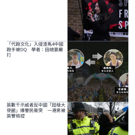
「代跑文化」入侵渣馬4中國
跑手被DQ 學者：田總要嚴
打
英數千示威者反中國「超級大
使館」爆警民衝突 一港男被
英警檢控