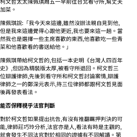
柯文哲太太陳佩琪周五一早前往台北看守所,幫丈夫
加菜。
陳佩琪說:「我今天來這邊,雖然沒辦法親自見到他,
但是我來這邊覺得心跟他更近,我也要來這一趟。當
然我也是選擇一些主席喜歡的東西,他喜歡吃一些青
菜和他喜歡看的書送給他。」
陳佩琪帶給柯文哲的,包括一本史明《台灣人四百年
史》,但因為精裝版太厚,被看守所退回。柯文哲三
位辯護律師,先後到看守所和柯文哲討論案情,辯護
律師之一的鄭深元表示,待三位律師都跟柯文哲見面
後再發表看法。
能否保釋視乎法官判斷
對於柯文哲如果提出抗告,有沒有推翻羈押判決的可
能,律師莊巧玲分析,法官亦是人,看法有時是主觀的,
就會發生不同法官對於相同的證據有不同解讀。第