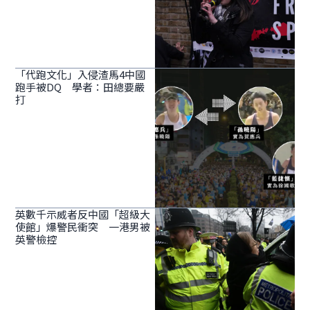
「代跑文化」入侵渣馬4中國
跑手被DQ 學者：田總要嚴
打
英數千示威者反中國「超級大
使館」爆警民衝突 一港男被
英警檢控