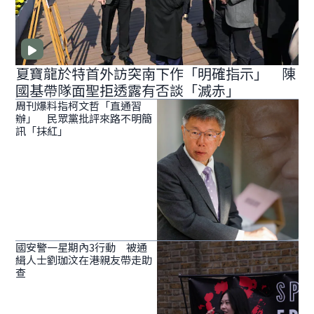
夏寶龍於特首外訪突南下作「明確指示」 陳
國基帶隊面聖拒透露有否談「滅赤」
周刊爆料指柯文哲「直通習
辦」 民眾黨批評來路不明簡
訊「抹紅」
國安警一星期內3行動 被通
緝人士劉珈汶在港親友帶走助
查