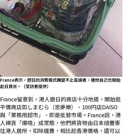
France表示，遊日的消費模式轉變不止是讀者，連他自己也開始
赴日買米。（受訪者提供）
France留意到，港人遊日的商店十分地道，開始逛
平價商店如しまむら（思夢樂）、100円店DAISO
與「業務用超市」、即是批發市場。France說，港
人掃貨「爆喼」成常態，他們將貨物由日本順豐寄
往港人居所，扣除運費，相比起香港價格，還可以