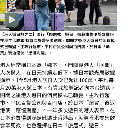
【港人遊日熱之二】流行「旅居式」遊日 逛超市修甲剪髮省回
在港生活成本
有資深旅遊記者透露，開關之後港人遊日的消費模
式已轉變，主攻行超市、平民百貨公司與百円店，於日本「爆
買」後返港便「應慳則慳」。
港人經常稱日本為「鄉下」，開關後港人「回鄉」
人次驚人。在日元持續走低下，據日本觀光局數據
顯示，1至5月港人訪日人次已超出100萬，平均每
月20萬港人遊日本。有資深旅遊記者向本台透露，
開關之後港人遊日的消費模式已轉變，主攻行超
市、平民百貨公司與百円店，於日本「爆買」後返
港便「應慳則慳」。一年多次遊日的港人表示，在
日本消費得到滿足感遠比香港高，就算香港零售飲
食業死寂，也會選擇在日本「旅居式」遊日。