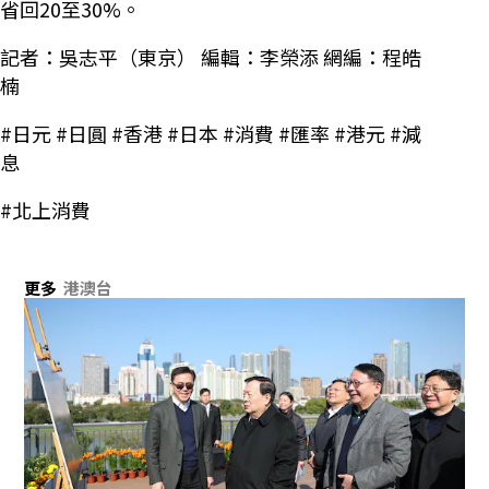
省回20至30%。
記者：吳志平（東京） 編輯：李榮添 網編：程皓
楠
#日元 #日圓 #香港 #日本 #消費 #匯率 #港元 #減
息
#北上消費
更多
港澳台