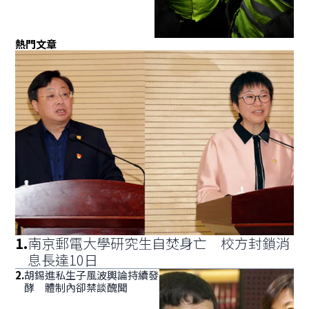
熱門文章
1
.
南京郵電大學研究生自焚身亡 校方封鎖消
息長達10日
2
.
胡錫進私生子風波輿論持續發
酵 體制內卻禁談醜聞