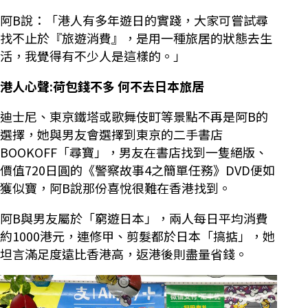
阿B說：「港人有多年遊日的實踐，大家可嘗試尋
找不止於『旅遊消費』，是用一種旅居的狀態去生
活，我覺得有不少人是這樣的。」
港人心聲:荷包錢不多
何不去日本旅居
迪士尼、東京鐵塔或歌舞伎町等景點不再是阿B的
選擇，她與男友會選擇到東京的二手書店
BOOKOFF「尋寶」，男友在書店找到一隻絕版、
價值720日圓的《警察故事4之簡單任務》DVD便如
獲似寶，阿B說那份喜悅很難在香港找到。
阿B與男友屬於「窮遊日本」，兩人每日平均消費
約1000港元，連修甲、剪髮都於日本「搞掂」，她
坦言滿足度遠比香港高，返港後則盡量省錢。