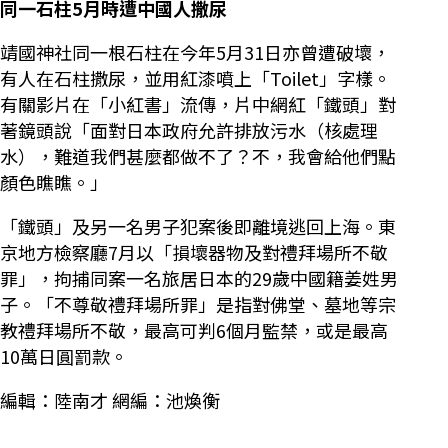
同一石柱5月時遭中國人撒尿
靖國神社同一根石柱在今年5月31日亦曾遭破壞，
有人在石柱撒尿，並用紅漆噴上「Toilet」字樣。
有關影片在「小紅書」流傳，片中網紅「鐵頭」對
著鏡頭說「面對日本政府允許排放污水（核處理
水），難道我們甚麼都做不了？不，我會給他們點
顏色瞧瞧。」
「鐵頭」及另一名男子犯案後即離境逃回上海。東
京地方檢察廳7月以「損壞器物及對禮拜場所不敬
罪」，拘捕同案一名旅居日本的29歲中國籍姜姓男
子。「不尊敬禮拜場所罪」是指對佛堂、墓地等宗
教禮拜場所不敬，最高可判6個月監禁，或是最高
10萬日圓罰款。
編輯：陸南才 網編：池煥衡