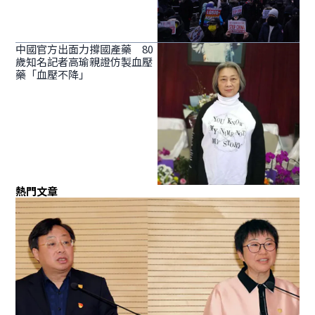
中國官方出面力撐國產藥 80
歲知名記者高瑜親證仿製血壓
藥「血壓不降」
熱門文章