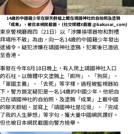
14歲的中國籍少年在聊天群組上載在靖國神社的自拍照及塗鴉
「成果」，被日本網民截圖。
(社交媒體X截圖 @bakusai_com)
東京警視廳周四（21日）以「涉嫌損壞器物和對禮
拜場所不敬」為由，向一名14歲的中國籍少年發出
逮捕令。疑犯涉嫌在靖國神社塗鴉，犯案後已潛逃
至香港。
事發在今年8月18日晚上，有人爬上靖國神社入口
的石柱，以簡體中文塗鴉上「廁所」、「狗屎」、
「軍國主義」、「去死」等字樣。過程被監視器拍
下。警方鎖定疑犯是一名14歲的中國少年。他把自
己在靖國神社的自拍照、及塗鴉「成果」上載中國
的聊天群組，並寫上「靖國神社是垃圾」、「完成
了我的人生夢想」等字句，獲大量中國網民讚好。
但也被日本網民截圖向警方檢舉。