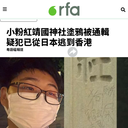
內容分類
搜
跳過主要內容
小粉紅靖國神社塗鴉被通輯
疑犯已從日本逃到香港
粵語組報道