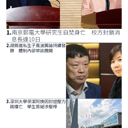
1
.
南京郵電大學研究生自焚身亡 校方封鎖消
息長達10日
2
.
胡錫進私生子風波輿論持續發
酵 體制內卻禁談醜聞
3
.
深圳大學保潔阿姨因封控壓力
跳樓亡 學生質疑涉壓榨