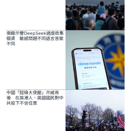
南韓示警DeepSeek過度收集
個資 敏感問題不同語言答案
不同
中國「超級大使館」示威背
後 在英港人、英國國民對中
共投下不信任票