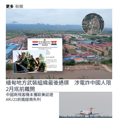
更多
新聞
緬甸地方武裝組織最後通牒 涉電詐中國人限
2月底前離開
中國商飛客機未獲歐美認證
ARJ21前進越南失利