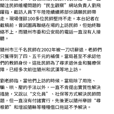
關注民師維權問題的“民生觀察”網站負責人劉飛
躍指，截訪人員下午陸陸續續將部份請願民師帶
走。現場僅餘100多位民師堅持不走。本台記者在
截稿前，曾試圖再聯絡在場的上訪民師，但始終聯
絡不上，而隨州市委和公安局的電話一直沒有人接
聽。
隨州市三千名民師在2002年被一刀切辭退，老師們
只獲得到了四、五千元的補償，當局甚至不承認他
們的教師身份。這批民師為了尋求退休金和醫療保
障，已經多次前往隨州和武漢等地上訪。
劉老師指，當他們上訪的時候，當局除了用拖、
騙、哄、壓的手法以外，一直不肯提出實質性解決
措施，又說以“文化員”、社保等方式解決民師問
題，但一直沒有付諸實行，先後更以隨州舉辦“尋
根節”和增設隨縣等種種借口拖延不予解決。