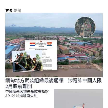
更多
新聞
緬甸地方武裝組織最後通牒 涉電詐中國人限
2月底前離開
中國商飛客機未獲歐美認證
ARJ21前進越南失利