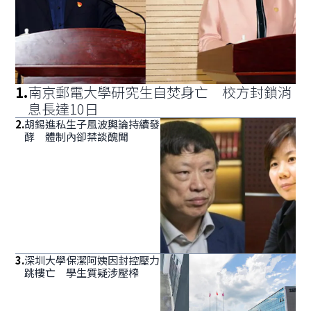
1
.
南京郵電大學研究生自焚身亡 校方封鎖消
息長達10日
2
.
胡錫進私生子風波輿論持續發
酵 體制內卻禁談醜聞
3
.
深圳大學保潔阿姨因封控壓力
跳樓亡 學生質疑涉壓榨