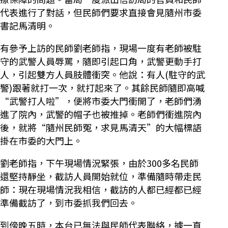
代表進行了對話，但民師們要求直接會見隨州市委
書記馬清明。
有參予上訪的民師劉老師指，現場一度有老師被駐
守的武警人員辱罵，隨即引起口角，武警更動手打
人，引起雙方人員肢體衝突。他說：有人(駐守的武
警)跟著就打一次，就打起來了。其餘民師隨即高喊
“武警打人啦”，便將市委大門衝開了，老師們湧
進了院內，武警的帽子也被推掉。老師們衝進院內
後，就將“隨州民師冤，求見馬清天”的大幅標語
掛在市委的大門上。
劉老師指，下午現場情況緊張，由於300多名民師
還堅持靜坐，截訪人員開始就位，準備隨時帶走民
師：現在現場情況我相信，截訪的人都已經都已經
準備截訪了，到市委抓我們回去。
到傍晚五時，本台已無法與民師代表聯絡，據一直