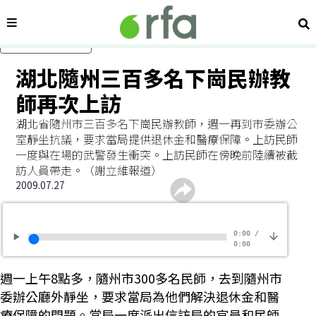
內容分類
搜
跳過主要內容
湖北隨州三百多名下崗民辦教
師再次上訪
湖北省隨州市三百多名下崗民辦教師，週一再到市委辦公
室靜坐抗議，要求當局提供退休金和醫療保障。上訪民師
一度與在場的武警發生衝突。上訪民師在傍晚前陸續被截
訪人員帶走。（謝立維報道）
2009.07.27
0:00
/
0:00
週一上午8點多，隨州市300多名民師，去到隨州市
委辦公廳外靜坐，要求當局為他們解決退休金和醫
療保障的問題。當局一度派出信訪局的官員和民師