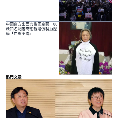
中國官方出面力撐國產藥 80
歲知名記者高瑜親證仿製血壓
藥「血壓不降」
熱門文章