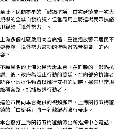
至此，民間零星的「敲鍋抗議」首次延燒成一次大
規模的全城自發抗議。但當局馬上將這場民眾抗議
甩鍋給「境外勢力」。
上海多個社區啟用高音廣播，重複播放警示居民不
要參與「境外勢力鼓動的流動敲鍋音樂會」的內
容。
不願具名的上海公民告訴本台，在昨晚的「敲鍋抗
議」後，政府為阻止行動的蔓延，在向部分抗議者
所在小區提供物資以進行安撫的同時，還祭出常規
維穩套路，抓捕敲鍋行動者。
這位市民向本台提供的視頻顯示，上海閔行區梅隴
鎮的「白衛兵」將一名敲鍋者強行帶走。
本台撥打上海閔行區梅隴鎮派出所指揮中心電話，