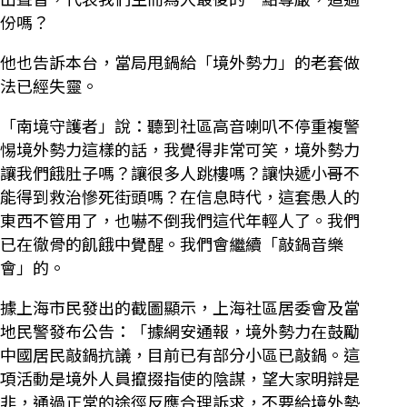
份嗎？
他也告訴本台，當局甩鍋給「境外勢力」的老套做
法已經失靈。
「南境守護者」說：聽到社區高音喇叭不停重複警
惕境外勢力這樣的話，我覺得非常可笑，境外勢力
讓我們餓肚子嗎？讓很多人跳樓嗎？讓快遞小哥不
能得到救治慘死街頭嗎？在信息時代，這套愚人的
東西不管用了，也嚇不倒我們這代年輕人了。我們
已在徹骨的飢餓中覺醒。我們會繼續「敲鍋音樂
會」的。
據上海市民發出的截圖顯示，上海社區居委會及當
地民警發布公告：「據網安通報，境外勢力在鼓勵
中國居民敲鍋抗議，目前已有部分小區已敲鍋。這
項活動是境外人員攛掇指使的陰謀，望大家明辯是
非，通過正常的途徑反應合理訴求，不要給境外勢