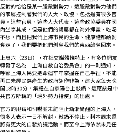
反對的恰恰是某一股敵對勢力，這股敵對勢力他們
的家屬控制著我們的人大、政協，包括還有很多官
員。這些官員、這些人大代表、這些政協委員在國
內坐享其成，但是他們的親屬都在海外揮霍、吃喝
不愁，而且把我們上海市民的生命、健康權都給剝
奪走了，我們要把他們剝奪我們的東西給奪回來。
上周六（23日），在社交媒體推特上，有多位網友
轉發了名為「上海自救自治委員會」的一則通知，
呼籲上海人民要把命運牢牢掌握在自己手裡，不能
再由未經民選產生的政府胡作非為，建大家每天晚
間18時30分，集體在自家陽台上敲鍋。這應該是中
共官方所稱的「境外勢力指使」的出處。
官方的甩鍋和恫嚇並未能阻止漸漸覺醒的上海人，
很多人表示一日不解封，敲鍋不停止。料本周末還
將有更大的自發抗議活動。而至今上海依然未見任
何解封跡象。