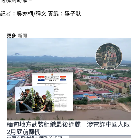
記者：吳亦桐/程文 責編：畢子默
更多
新聞
緬甸地方武裝組織最後通牒 涉電詐中國人限
2月底前離開