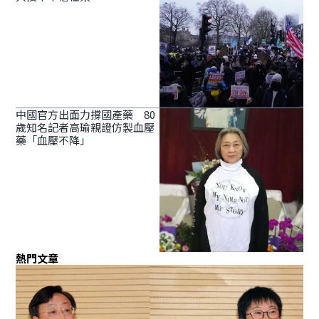
中國官方出面力撐國產藥 80
歲知名記者高瑜親證仿製血壓
藥「血壓不降」
熱門文章