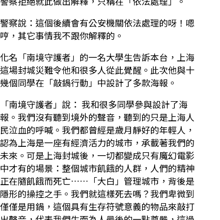
警察拒絕就此做出解釋，只稱在「依法處理」。
警察說：這個後續會有公安機關依法處理的呀！嗯
哼，其它事情我不跟你解釋的。
化名「南境守護者」的一名大學生告訴本台，上海
這場封城災難令他和很多人從此覺醒。此次他與十
幾個同學在「敲鍋行動」中設計了多款海報。
「南境守護者」說： 我和很多同學參與設計了海
報。我們沒有聽到境外的聲音，聽到的只是上海人
民泣血的呼喊。我們都曾經是歲月靜好的年輕人，
認為上海是一座有經濟活力的城市，承載著我們的
未來。可是上海封城後，一切都變成只有魔幻電影
中才有的場景：整個城市飢餓的人群，人們的精神
正在隨飢餓而死亡……「大白」管理城市，背後是
隱形的操控之手。我們就這樣死去嗎？我們卑微到
僅僅是用鍋，這個具有生存符號意義的物品來敲打
出聲音，代表我們生而為人最後的一點尊嚴，這過