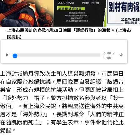
上海市民設計的各款4月28日晚間「砸鍋行動」的海報。
(上海市
民提供)
0:00
/
0:00
上海封城逾月導致次生和人道災難頻發，市民連日
在自家陽台敲鍋抗議，周四晚更自發組織「敲鍋音
樂會」形成有規模的抗議活動，但隨即被當局扣上
「境外勢力」帽子，警方抓捕數名參與者以「殺一
儆佰」。有上海公民說，將親屬送往海外的中共高
層才是「海外勢力」，長期封城令「人們的精神正
在隨飢餓而死亡」；有學生表示，事件令他們從此
覺醒。