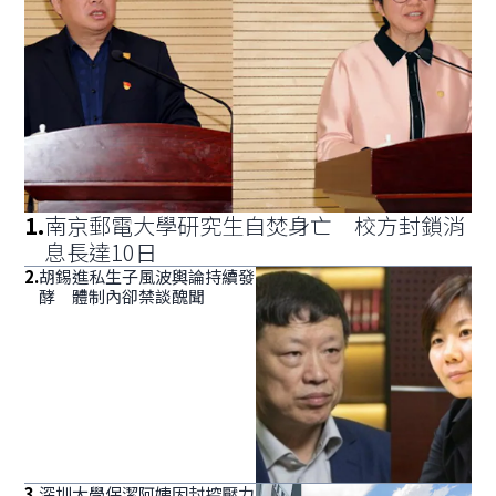
1
.
南京郵電大學研究生自焚身亡 校方封鎖消
息長達10日
2
.
胡錫進私生子風波輿論持續發
酵 體制內卻禁談醜聞
3
.
深圳大學保潔阿姨因封控壓力