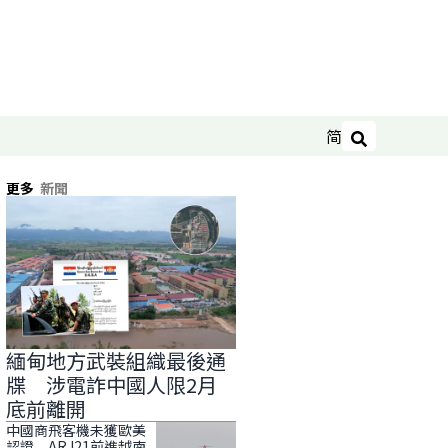
简
搜尋
更多
新聞
緬甸地方武裝組織最後通
牒 涉電詐中國人限2月
底前離開
中國商飛客機未獲歐美
認證 ARJ21前進越南