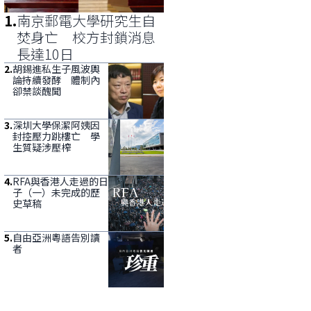
1
.
南京郵電大學研究生自
焚身亡 校方封鎖消息
長達10日
2
.
胡錫進私生子風波輿
論持續發酵 體制內
卻禁談醜聞
3
.
深圳大學保潔阿姨因
封控壓力跳樓亡 學
生質疑涉壓榨
4
.
RFA與香港人走過的日
子（一）未完成的歷
史草稿
5
.
自由亞洲粵語告別讀
者