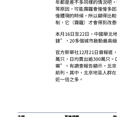
年都是差不多同樣的情況吧，
等原因，可能霧霾會慢慢多起
慢體現的時候，所以顯得比較
制，它（霧霾）才會得到改善
本月16日至22日，中國華北
錶”，20多個城市啟動最高
官方新華社12月21日曾報道
萬只，日均賣出逾300萬只
需”。有調查報告顯示，北京
前列。其中，北京地區人群在
近一倍之多。
主題
其他語種
收