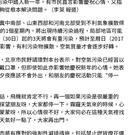
污染中踏入新一年。有市民直言影響慶祝心情，又指
夠從根本解決問題。（李萊 報道）
冀中南部、山東西部和河南北部受到不利氣象擴散條
起的1個星期內，將出現持續污染過程，局部地區可能
30日）起的3天將會有重污染，預計至周日（2017
氣影響，有利污染物擴散，空氣質量才會逐步好轉。
，北京市民野靖環對本台表示，對空氣污染已經習以
戴口罩，但即使如此亦影響她慶祝新年的心情。她表
夕夜應該不會外出，和朋友的慶祝活動只能“停一
話，飛機就肯定不行，再一個如果污染是很嚴重的
探望朋友呀，大家都停一下。霧霾天氣來的時候，心
蒙蒙呀，所以心情很不好，大家何必在這種天氣裡找
天氣好一點了，大家再出門。
市將有應對的強制性減排措施，包括禁止燃放煙花爆