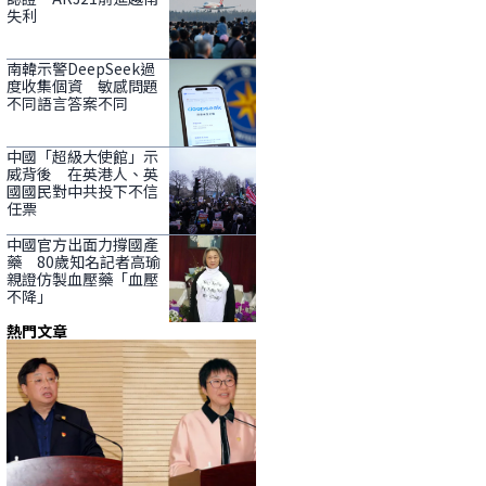
失利
南韓示警DeepSeek過
度收集個資 敏感問題
不同語言答案不同
中國「超級大使館」示
威背後 在英港人、英
國國民對中共投下不信
任票
中國官方出面力撐國產
藥 80歲知名記者高瑜
親證仿製血壓藥「血壓
不降」
熱門文章