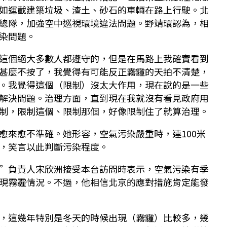
如運載建築垃圾、渣土、砂石的車輛在路上行駛。北
總隊，加強空中巡視環境違法問題。野靖環認為，相
染問題。
這個絕大多數人都遵守的，但是在馬路上我確實看到
甚麼不按了，我覺得有可能反正霧霾的天拍不清楚，
。我覺得這個（限制）沒太大作用，現在說的是一些
解決問題。治理方面，直到現在我就沒有看見政府用
制，限制這個、限制那個，好像限制住了就算治理。
愈來愈不準確。她形容，空氣污染嚴重時，連100米
，笑言以此判斷污染程度。
”負責人宋欣洲接受本台訪問時表示，空氣污染有季
現霧霾情況。不過，他相信北京的應對措施肯定能發
，這幾年特別是冬天的時候出現（霧霾）比較多，幾