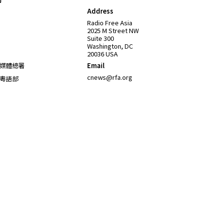
Address
Opens in new window
Radio Free Asia
2025 M Street NW
Suite 300
Washington, DC
20036 USA
Opens in new window
媒體總署
Email
Opens in new window
cnews@rfa.org
粵語部
Opens in new window