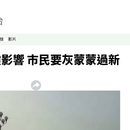
技
影片
影響 市民要灰蒙蒙過新