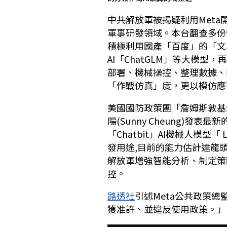
中共解放軍被揭疑利用Meta開
軍事研發領域。本台翻查多份中
積極利用國產「百度」的「文
AI「ChatGLM」等大模
部署、機械操控、整理數據、
「作戰仿真」度，更以模仿應
美國國防政策團「詹姆斯敦基金會」(
陽(Sunny Cheung)發表最新
「Chatbit」AI機械人模型
發用途,目前的能力估計達龍頭美國
解放軍增強智能分析、制定策
控。
路透社
引述Meta公共政策總監 
獲准許、並違反使用政策。」