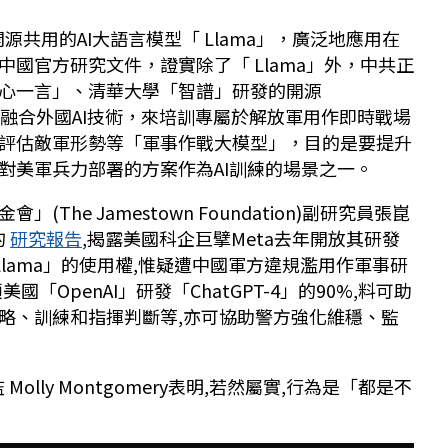
源共用的AI大語言模型「 Llama」，廣泛地應用在
國官方研究文件，證實除了「 Llama」外，中共正
心一言」、清華大學「智譜」研發的開源
型，再融合外國AI技術，來培訓專屬於解放軍用作即時戰場
評估敵軍形勢等「軍事作戰大模型」，目的是要提升
對美軍兵力部署的方案作為AI訓練的場景之一。
The Jamestown Foundation)副研究員張崑
的
研究報告
,揭露美國科企巨擘Meta去年開放其研發
「 Llama」的使用權,惟疑遭中國軍方違規濫用作軍事研
「OpenAI」研發「ChatGPT-4」的90%,料可助
略、訓練和指揮判斷等,亦可協助警方強化維穩、監
Molly Montgomery表明,若然屬實,行為是「都是不