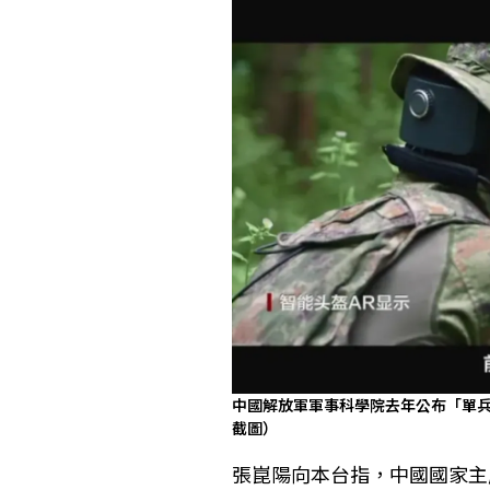
中國解放軍軍事科學院去年公布「單兵
截圖）
張崑陽向本台指，中國國家主