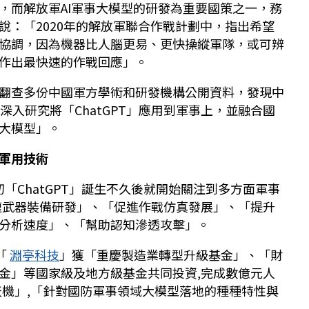
，而解放軍AI軍事大模型的研發為重要國策之一，務
說：「2020年的解放軍聯合作戰計劃中，指出希望
協調，因為機器比人腦更易、更快操縱軍隊，或可辨
作出最快速的作戰回應」。
翻查多份中國軍方學術和研發機構公開資料，發現中
正深入研究將「ChatGPT」應用到軍事上，並融合國
大模型」。
I軍用技術
初「ChatGPT」誕生不久後就開始關注到多方面軍事
速武器裝備研發」、「促進作戰仿真發展」、「提升
分析速度」、「幫助認知滲透攻擊」。
「
淵亭科技
」獲「重慶製造業轉型升級基金」、「財
金」等國家級及地方級基金共同投資,完成數億元人
天機」,「針對國防軍事領域大模型落地的種種特性與