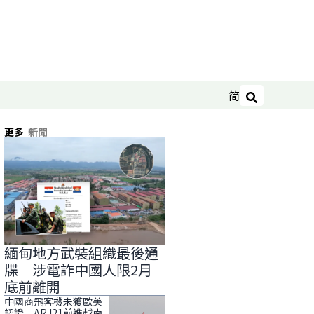
简
搜尋
更多
新聞
緬甸地方武裝組織最後通
牒 涉電詐中國人限2月
底前離開
中國商飛客機未獲歐美
認證 ARJ21前進越南