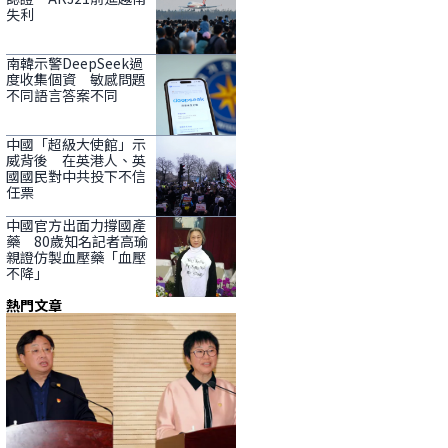
失利
南韓示警DeepSeek過
度收集個資 敏感問題
不同語言答案不同
中國「超級大使館」示
威背後 在英港人、英
國國民對中共投下不信
任票
中國官方出面力撐國產
藥 80歲知名記者高瑜
親證仿製血壓藥「血壓
不降」
熱門文章