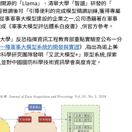
開源的「Llama」、清華大學「智譜」研發的「
經微調後可「引導便利的完成模型精調訓練,獲得專屬
從事軍事大模型建設的企業之一,公司憑藉著在軍事
完成《軍事大模型評估體系白皮書》,供官方參考。
工程大學」反恐指揮資訊工程教育部重點實驗室公布一分
:一種軍事大模型系統的開發與實證
》,指出為追上美
隊科學研究團隊發明「艾武大模型+」原型系統,探索
,並對中國國防科學技術資訊學會高度肯定。