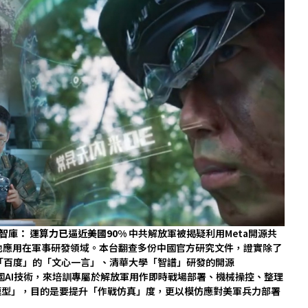
美智庫： 運算力已逼近美國90%
中共解放軍被揭疑利用Meta開源共
廣泛地應用在軍事研發領域。本台翻查多份中國官方研究文件，證實除了
國產「百度」的「文心一言」、清華大學「智譜」研發的開源
合外國AI技術，來培訓專屬於解放軍用作即時戰場部署、機械操控、整理
模型」，目的是要提升「作戰仿真」度，更以模仿應對美軍兵力部署