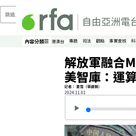
跳過主要內容
內容分類
專題
司法
觀點
事實查核
科
港澳台
內容分類
解放軍融合M
美智庫：運算
記者： 夏雪（華盛頓）
2024.11.01