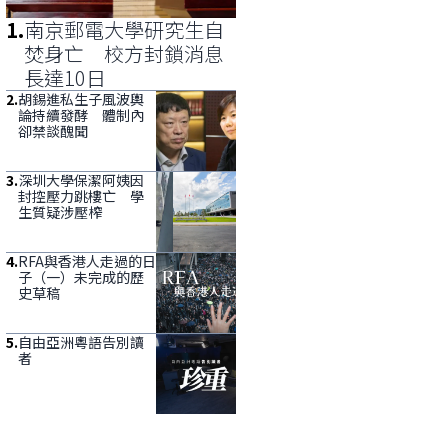
1
.
南京郵電大學研究生自
焚身亡 校方封鎖消息
長達10日
2
.
胡錫進私生子風波輿
論持續發酵 體制內
卻禁談醜聞
3
.
深圳大學保潔阿姨因
封控壓力跳樓亡 學
生質疑涉壓榨
4
.
RFA與香港人走過的日
子（一）未完成的歷
史草稿
5
.
自由亞洲粵語告別讀
者