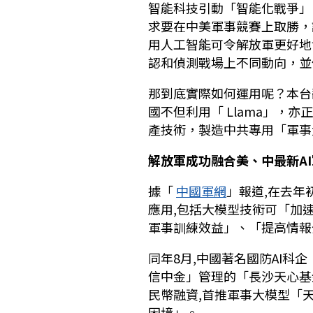
智能科技引動「智能化戰爭」
求要在中美軍事競賽上取勝，
用人工智能可令解放軍更好地
認和偵測戰場上不同動向，並
那到底實際如何運用呢？本台
國不但利用「 Llama」，亦
產技術，製造中共專用「軍事
解放軍成功融合美、中最新A
據「
中國軍網
」報道,在去年
應用,包括大模型技術可「加
軍事訓練效益」、「提高情報
同年8月,中國著名國防AI科企
信中金」管理的「長沙天心基
民幣融資,首推軍事大模型「
困境」。