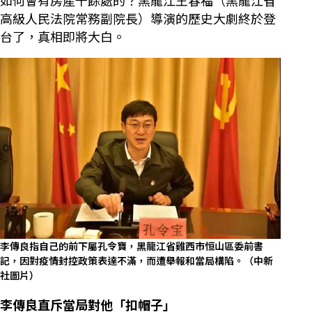
如何會有房產千餘處的？黑龍江王春福（黑龍江省
高級人民法院常務副院長）導演的歷史大劇終於登
台了，真相即將大白。
李傳良指自己的前下屬孔令寶，黑龍江省雞西市恒山區委前書
記，因對疫情封控政策表達不滿，而遭舉報和當局構陷。（中新
社圖片）
李傳良直斥當局對他「扣帽子」