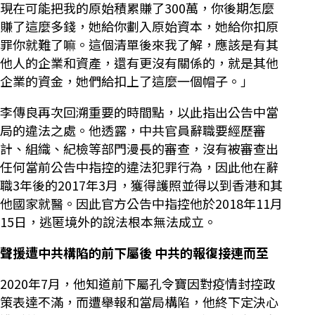
現在可能把我的原始積累賺了300萬，你後期怎麼
賺了這麼多錢，她給你劃入原始資本，她給你扣原
罪你就難了嘛。這個清單後來我了解，應該是有其
他人的企業和資產，還有更沒有關係的，就是其他
企業的資金，她們給扣上了這麼一個帽子。」
李傳良再次回溯重要的時間點，以此指出公告中當
局的違法之處。他透露，中共官員辭職要經歷審
計、組織、紀檢等部門漫長的審查，沒有被審查出
任何當前公告中指控的違法犯罪行為，因此他在辭
職3年後的2017年3月，獲得護照並得以到香港和其
他國家就醫。因此官方公告中指控他於2018年11月
15日，逃匿境外的說法根本無法成立。
聲援遭中共構陷的前下屬後 中共的報復接連而至
2020年7月，他知道前下屬孔令寶因對疫情封控政
策表達不滿，而遭舉報和當局構陷，他終下定決心