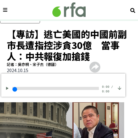
內容分類
搜
跳過主要內容
【專訪】逃亡美國的中國前副
市長遭指控涉貪30億 當事
人：中共報復加搶錢
記者：吳亦桐、宋子杰（德國）
2024.10.15
0:00
/
0:00