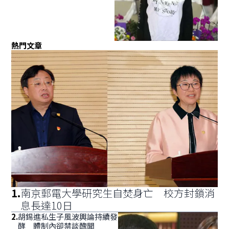
熱門文章
1
.
南京郵電大學研究生自焚身亡 校方封鎖消
息長達10日
2
.
胡錫進私生子風波輿論持續發
酵 體制內卻禁談醜聞