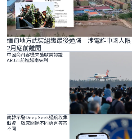
緬甸地方武裝組織最後通牒 涉電詐中國人限
2月底前離開
中國商飛客機未獲歐美認證
ARJ21前進越南失利
南韓示警DeepSeek過度收集
個資 敏感問題不同語言答案
不同