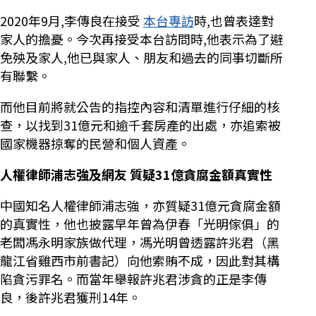
2020年9月,李傳良在接受
本台專訪
時,也曾表達對
家人的擔憂。今次再接受本台訪問時,他表示為了避
免殃及家人,他已與家人、朋友和過去的同事切斷所
有聯繫。
而他目前將就公告的指控內容和清單進行仔細的核
查，以找到31億元和逾千套房產的出處，亦追索被
國家機器掠奪的民營和個人資產。
人權律師浦志強及網友 質疑31億貪腐金額真實性
中國知名人權律師浦志強，亦質疑31億元貪腐金額
的真實性，他也披露早年曾為伊春「光明傢俱」的
老闆馮永明家族做代理，馮光明曾透露許兆君（黑
龍江省雞西市前書記）向他索賄不成，因此對其構
陷貪污罪名。而當年舉報許兆君涉貪的正是李傳
良，後許兆君獲刑14年。