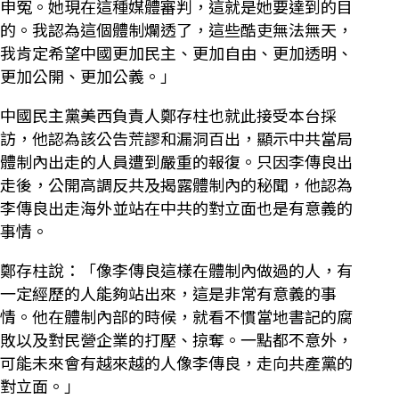
申冤。她現在這種媒體審判，這就是她要達到的目
的。我認為這個體制爛透了，這些酷吏無法無天，
我肯定希望中國更加民主、更加自由、更加透明、
更加公開、更加公義。」
中國民主黨美西負責人鄭存柱也就此接受本台採
訪，他認為該公告荒謬和漏洞百出，顯示中共當局
體制內出走的人員遭到嚴重的報復。只因李傳良出
走後，公開高調反共及揭露體制內的秘聞，他認為
李傳良出走海外並站在中共的對立面也是有意義的
事情。
鄭存柱說：「像李傳良這樣在體制內做過的人，有
一定經歷的人能夠站出來，這是非常有意義的事
情。他在體制內部的時候，就看不慣當地書記的腐
敗以及對民營企業的打壓、掠奪。一點都不意外，
可能未來會有越來越的人像李傳良，走向共產黨的
對立面。」