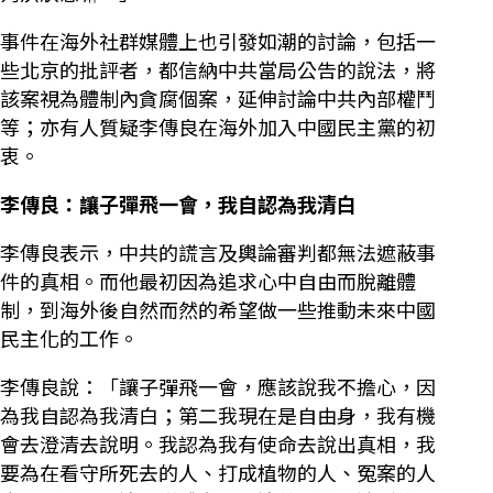
事件在海外社群媒體上也引發如潮的討論，包括一
些北京的批評者，都信納中共當局公告的說法，將
該案視為體制內貪腐個案，延伸討論中共內部權鬥
等；亦有人質疑李傳良在海外加入中國民主黨的初
衷。
李傳良：讓子彈飛一會，我自認為我清白
李傳良表示，中共的謊言及輿論審判都無法遮蔽事
件的真相。而他最初因為追求心中自由而脫離體
制，到海外後自然而然的希望做一些推動未來中國
民主化的工作。
李傳良說：「讓子彈飛一會，應該說我不擔心，因
為我自認為我清白；第二我現在是自由身，我有機
會去澄清去說明。我認為我有使命去說出真相，我
要為在看守所死去的人、打成植物的人、冤案的人