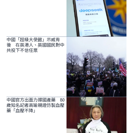
中國「超級大使館」示威背
後 在英港人、英國國民對中
共投下不信任票
中國官方出面力撐國產藥 80
歲知名記者高瑜親證仿製血壓
藥「血壓不降」