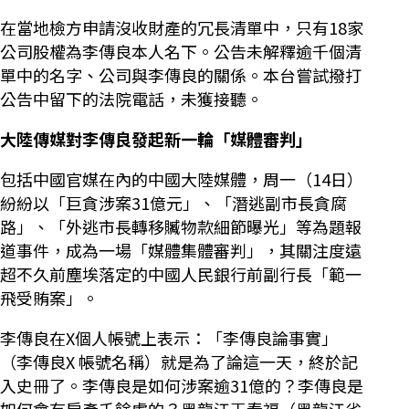
在當地檢方申請沒收財產的冗長清單中，只有18家
公司股權為李傳良本人名下。公告未解釋逾千個清
單中的名字、公司與李傳良的關係。本台嘗試撥打
公告中留下的法院電話，未獲接聽。
大陸傳媒對李傳良發起新一輪「媒體審判」
包括中國官媒在內的中國大陸媒體，周一（14日）
紛紛以「巨貪涉案31億元」、「潛逃副市長貪腐
路」、「外逃市長轉移贓物款細節曝光」等為題報
道事件，成為一場「媒體集體審判」，其關注度遠
超不久前塵埃落定的中國人民銀行前副行長「範一
飛受賄案」。
李傳良在X個人帳號上表示：「李傳良論事實」
（李傳良X 帳號名稱）就是為了論這一天，終於記
入史冊了。李傳良是如何涉案逾31億的？李傳良是