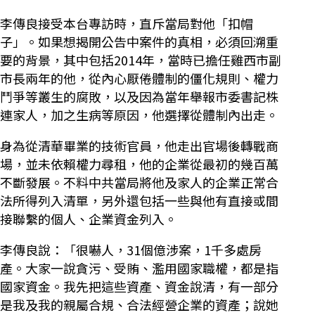
李傳良接受本台專訪時，直斥當局對他「扣帽
子」。如果想揭開公告中案件的真相，必須回溯重
要的背景，其中包括2014年，當時已擔任雞西市副
市長兩年的他，從內心厭倦體制的僵化規則、權力
鬥爭等叢生的腐敗，以及因為當年舉報市委書記株
連家人，加之生病等原因，他選擇從體制內出走。
身為從清華畢業的技術官員，他走出官場後轉戰商
場，並未依賴權力尋租，他的企業從最初的幾百萬
不斷發展。不料中共當局將他及家人的企業正常合
法所得列入清單，另外還包括一些與他有直接或間
接聯繫的個人、企業資金列入。
李傳良說：「很嚇人，31個億涉案，1千多處房
產。大家一說貪污、受賄、濫用國家職權，都是指
國家資金。我先把這些資產、資金說清，有一部分
是我及我的親屬合規、合法經營企業的資產；說她