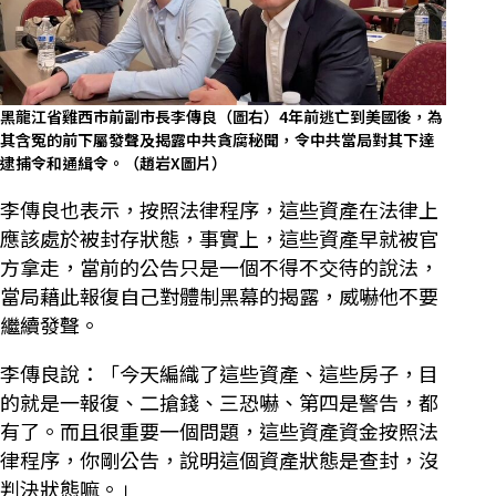
黑龍江省雞西市前副市長李傳良（圖右）4年前逃亡到美國後，為
其含冤的前下屬發聲及揭露中共貪腐秘聞，令中共當局對其下達
逮捕令和通緝令。（趙岩X圖片）
李傳良也表示，按照法律程序，這些資產在法律上
應該處於被封存狀態，事實上，這些資產早就被官
方拿走，當前的公告只是一個不得不交待的說法，
當局藉此報復自己對體制黑幕的揭露，威嚇他不要
繼續發聲。
李傳良說：「今天編織了這些資產、這些房子，目
的就是一報復、二搶錢、三恐嚇、第四是警告，都
有了。而且很重要一個問題，這些資產資金按照法
律程序，你剛公告，說明這個資產狀態是查封，沒
判決狀態嘛。」