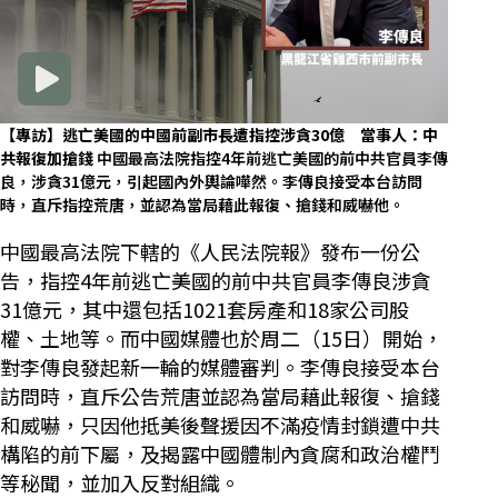
【專訪】逃亡美國的中國前副市長遭指控涉貪30億 當事人：中
共報復加搶錢
中國最高法院指控4年前逃亡美國的前中共官員李傳
良，涉貪31億元，引起國內外輿論嘩然。李傳良接受本台訪問
時，直斥指控荒唐，並認為當局藉此報復、搶錢和威嚇他。
中國最高法院下轄的《人民法院報》發布一份公
告，指控4年前逃亡美國的前中共官員李傳良涉貪
31億元，其中還包括1021套房產和18家公司股
權、土地等。而中國媒體也於周二（15日）開始，
對李傳良發起新一輪的媒體審判。李傳良接受本台
訪問時，直斥公告荒唐並認為當局藉此報復、搶錢
和威嚇，只因他抵美後聲援因不滿疫情封鎖遭中共
構陷的前下屬，及揭露中國體制內貪腐和政治權鬥
等秘聞，並加入反對組織。