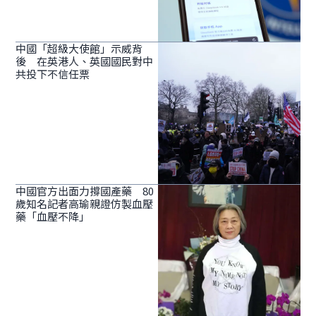
中國「超級大使館」示威背
後 在英港人、英國國民對中
共投下不信任票
中國官方出面力撐國產藥 80
歲知名記者高瑜親證仿製血壓
藥「血壓不降」