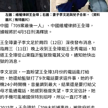
左圖：維權律師王全璋；右圖：妻子李文足與兒子合影。（資料
圖片 / 推特圖片）
中國「709案最後一人」、中國維權律師王全璋，
據報將於4月5日刑滿釋放。
王全璋妻子李文足於周四（12日）深夜發布消息，
指周三（11日）晚上收到王全璋姐王全秀電話，知
道王全璋從山東臨沂監獄致電其父母，通知她快出
獄的消息。
李文足說，一直盼望王全璋3月份的電話能打給
她，她還給監獄打了9次電話要求這件事，她的手
機24小時開機，音量調到最大，結果還是要打給父
母才能通電話，她感到極度失望。李文足估計，她
的手機可能被國保特別招呼，所以一直打不通。
2015年，王全璋於「709大抓捕事件」被政府抓走