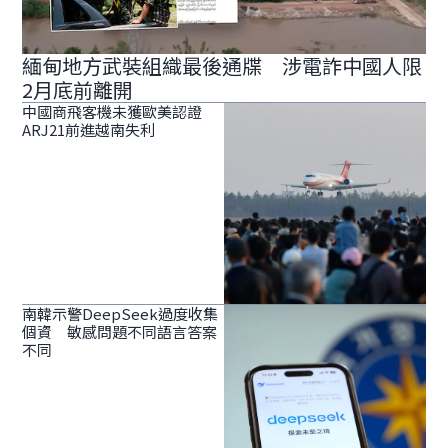
緬甸地方武裝組織最後通牒 涉電詐中國人限
2月底前離開
中國商飛客機未獲歐美認證
ARJ21前進越南失利
南韓示警DeepSeek過度收集
個資 敏感問題不同語言答案
不同