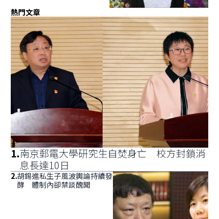
熱門文章
1
.
南京郵電大學研究生自焚身亡 校方封鎖消
息長達10日
2
.
胡錫進私生子風波輿論持續發
酵 體制內卻禁談醜聞