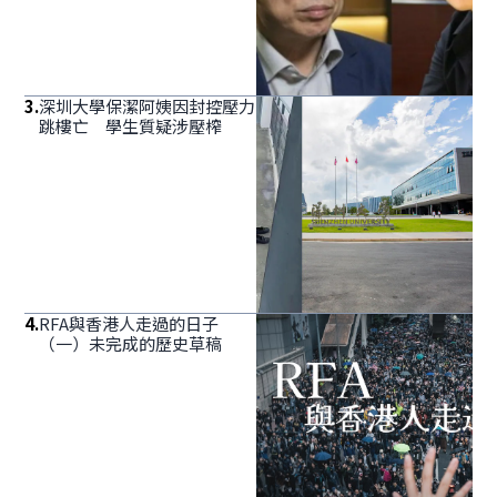
3
.
深圳大學保潔阿姨因封控壓力
跳樓亡 學生質疑涉壓榨
4
.
RFA與香港人走過的日子
（一）未完成的歷史草稿