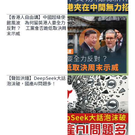
【香港人自由講】中國超級使
館風波 為何留英港人要全力
反對 ？ 工黨會否跪低取決周
末示威
【聲如洪鍾】DeepSeek大話
泡沫破，國產AI問題多！