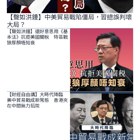
【聲如洪鍾】中美貿易戰陷僵局，習總誤判壞
大局？
【聲如洪鍾】還好意思用《基
本法》抗拒美國關稅 特區戰
狼厚顏唔知衰
【財經自由講】大時代降臨
美中貿易戰成新常態 香港夾
在中間無力招架