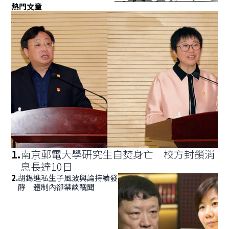
熱門文章
1
.
南京郵電大學研究生自焚身亡 校方封鎖消
息長達10日
2
.
胡錫進私生子風波輿論持續發
酵 體制內卻禁談醜聞