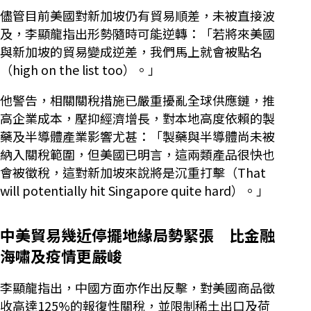
儘管目前美國對新加坡仍有貿易順差，未被直接波
及，李顯龍指出形勢隨時可能逆轉：「若將來美國
與新加坡的貿易變成逆差，我們馬上就會被點名
（high on the list too）。」
他警告，相關關稅措施已嚴重擾亂全球供應鏈，推
高企業成本，壓抑經濟增長，對本地高度依賴的製
藥及半導體產業影響尤甚：「製藥與半導體尚未被
納入關稅範圍，但美國已明言，這兩類產品很快也
會被徵稅，這對新加坡來說將是沉重打擊（That
will potentially hit Singapore quite hard）。」
中美貿易幾近停擺地緣局勢緊張 比金融
海嘯及疫情更嚴峻
李顯龍指出，中國方面亦作出反擊，對美國商品徵
收高達125%的報復性關稅，並限制稀土出口及荷