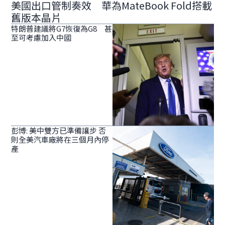
美國出口管制奏效 華為MateBook Fold搭載
舊版本晶片
特朗普建議將G7恢復為G8 甚
至可考慮加入中國
彭博: 美中雙方已準備讓步 否
則全美汽車廠將在三個月內停
產