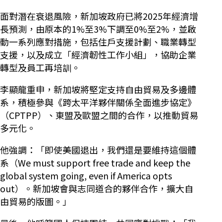
面對潛在衰退風險，新加坡政府已將2025年經濟增
長預測，由原本的1%至3%下調至0%至2%，並啟
動一系列應對措施，包括住戶支援計劃、職業轉型
支援，以及成立「經濟韌性工作小組」，協助企業
轉型及員工再培訓。
李顯龍重申，新加坡將堅定支持自由貿易及多邊體
系，積極參與《跨太平洋夥伴關係全面進步協定》
（CPTPP）、東盟及歐盟之間的合作，以推動貿易
多元化。
他強調：「即使美國退出，我們還是要維持這個體
系（We must support free trade and keep the
global system going, even if America opts
out）。新加坡會與志同道合的夥伴合作，擴大自
由貿易的版圖。」