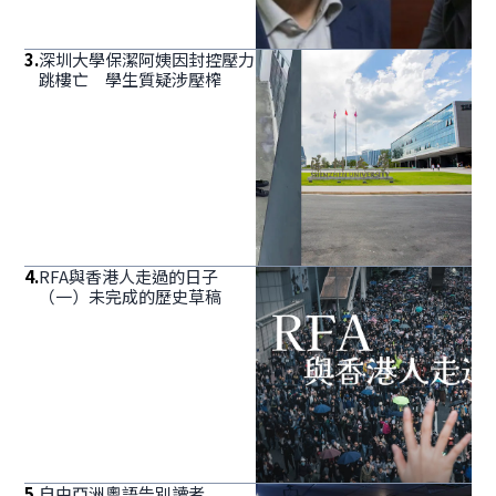
3
.
深圳大學保潔阿姨因封控壓力
跳樓亡 學生質疑涉壓榨
4
.
RFA與香港人走過的日子
（一）未完成的歷史草稿
5
.
自由亞洲粵語告別讀者