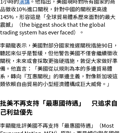
1小時的
演講
。他指出，美國現時對所有國家的商
品徵收10%進口關稅，針對中國的關稅更高達
145%，形容這是「全球貿易體系歷來面對的最大
震撼」（the biggest shock that the global
trading system has ever faced）。
李顯龍表示，美國對部分國家推遲關稅措施90日，
聽起來似乎是暫緩，但他警告美國不僅會繼續徵收
關稅，未來或會採取更強硬措施，敦促大家做好準
備。他直言：「美國從以規則為本的多邊貿易體
系，轉向『互惠關稅』的單邊主義，對像新加坡這
類依賴自由貿易的小型經濟體構成巨大威脅。」
批美不再支持「最惠國待遇」 只追求自
己利益優先
李顯龍批評美國不再支持「最惠國待遇」（Most