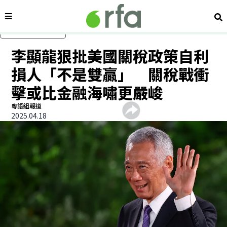
內容分類
搜
跳過主要內容
李顯龍狠批美國關稅政策自利
損人「不是雙贏」 關稅戰衝
擊或比金融海嘯更嚴峻
粵語組報道
2025.04.18