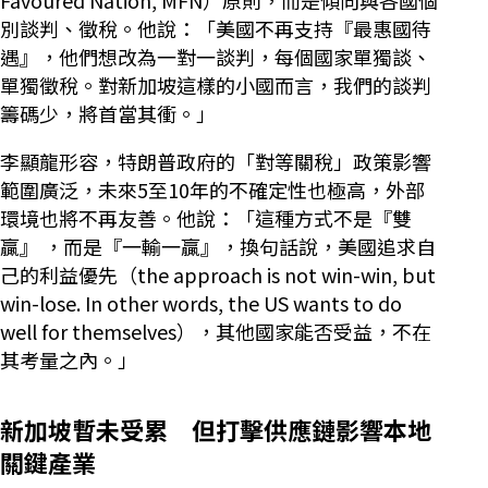
Favoured Nation, MFN）原則，而是傾向與各國個
別談判、徵稅。他說：「美國不再支持『最惠國待
遇』，他們想改為一對一談判，每個國家單獨談、
單獨徵稅。對新加坡這樣的小國而言，我們的談判
籌碼少，將首當其衝。」
李顯龍形容，特朗普政府的「對等關稅」政策影響
範圍廣泛，未來5至10年的不確定性也極高，外部
環境也將不再友善。他說：「這種方式不是『雙
贏』 ，而是『一輸一贏』，換句話說，美國追求自
己的利益優先（the approach is not win-win, but
win-lose. In other words, the US wants to do
well for themselves），其他國家能否受益，不在
其考量之內。」
新加坡暫未受累 但打擊供應鏈影響本地
關鍵產業