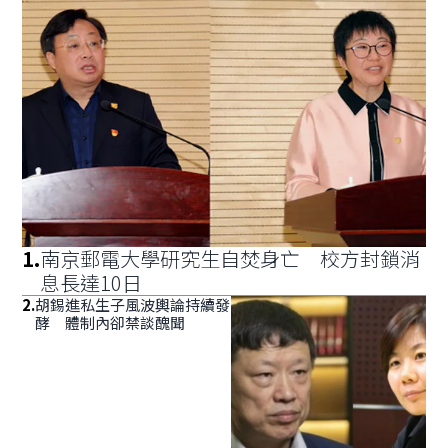
1
.
南京郵電大學研究生自焚身亡 校方封鎖消
息長達10日
2
.
胡錫進私生子風波輿論持續發
酵 體制內卻禁談醜聞