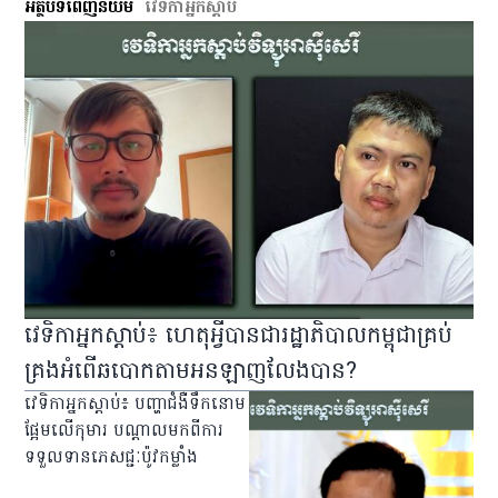
អត្ថបទពេញនិយម
វេទិកា​អ្នក​ស្ដាប់
វេទិកា​អ្នក​ស្ដាប់​៖ ហេតុអ្វី​បាន​ជា​រដ្ឋាភិបាល​កម្ពុជា​គ្រប់
គ្រង​អំពើ​ឆបោក​តាម​អនឡាញ​លែង​បាន?
​វេទិកា​អ្នក​ស្ដាប់​៖ បញ្ហា​ជំងឺ​ទឹកនោម
ផ្អែម​លើ​កុមារ បណ្ដាល​មក​ពី​ការ​
ទទួលទាន​ភេសជ្ជៈ​ប៉ូវ​កម្លាំង