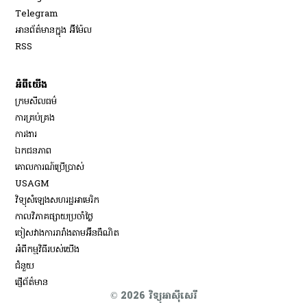
Opens in new window
Telegram
អានព័ត៌មានក្នុង អ៊ីម៉ែល
Opens in new window
RSS
អំពីយើង
ក្រមសីលធម៌
ការគ្រប់គ្រង
Opens in new window
ការងារ
ឯកជនភាព
គោលការណ៍ប្រើប្រាស់
Opens in new window
USAGM
Opens in new window
វិទ្យុសំឡេងសហរដ្ឋអាមេរិក
កាលវិភាគផ្សាយប្រចាំថ្ងៃ
ចៀសវាង​ការរារាំង​តាម​អ៊ីនធឺណិត
អំពីកម្មវិធីរបស់យើង
ជំនួយ
ផ្ញើព័ត៌មាន
© 2026 វិទ្យុអាស៊ីសេរី