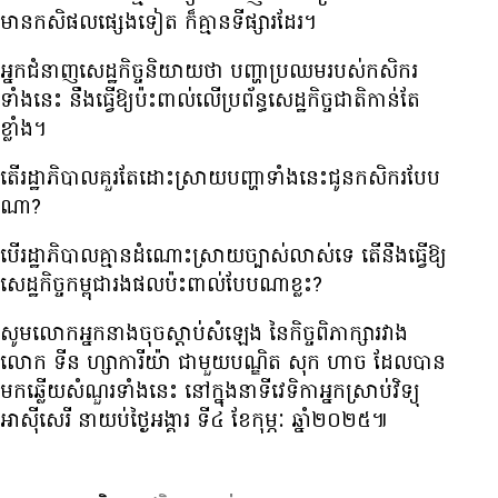
មាន​កសិផល​ផ្សេង​ទៀត ក៏​គ្មាន​ទីផ្សារ​ដែរ។
អ្នក​ជំនាញ​សេដ្ឋកិច្ច​និយាយ​ថា បញ្ហា​ប្រឈម​របស់​កសិករ​
ទាំង​នេះ នឹង​ធ្វើ​ឱ្យ​ប៉ះពាល់​លើ​ប្រព័ន្ធ​សេដ្ឋកិច្ច​ជាតិ​កាន់តែ​
ខ្លាំង។
តើ​រដ្ឋាភិបាល​គួរតែ​ដោះស្រាយ​បញ្ហា​ទាំង​នេះ​ជូន​កសិករ​បែប​
ណា?
បើ​រដ្ឋាភិបាល​គ្មាន​ដំណោះស្រាយ​ច្បាស់លាស់​ទេ តើ​នឹង​ធ្វើ​ឱ្យ​
សេដ្ឋកិច្ច​កម្ពុជា​រង​ផល​ប៉ះពាល់​បែប​ណា​ខ្លះ?
សូម​លោក​អ្នក​នាង​ចុច​ស្ដាប់​សំឡេង នៃ​កិច្ច​ពិភាក្សា​រវាង​
លោក ទីន ហ្សាការីយ៉ា ជាមួយ​បណ្ឌិត សុក ហាច ដែល​បាន​
មក​ឆ្លើយ​សំណួរ​ទាំងនេះ នៅ​ក្នុង​នាទី​វេទិកា​អ្នក​ស្រាប់​វិទ្យុ​
អាស៊ី​សេរី នា​យប់​ថ្ងៃអង្គារ ទី៤ ខែកុម្ភៈ ឆ្នាំ២០២៥៕