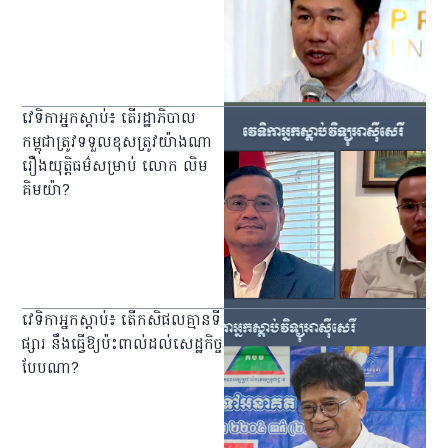
​វេទិកា​អ្នក​ស្ដាប់៖ តើ​រដ្ឋាភិបាល​
កម្ពុជា​ត្រូវ​ទទួល​ខុសត្រូវ​យ៉ាងណា​
រឿង​យុត្តិធម៌​សម្រាប់ លោក លិម
គិមយ៉ា?
វេទិកា​អ្នក​ស្ដាប់​៖ តើ​កសិផល​គ្មាន​ទី
ផ្សារ នឹង​ធ្វើ​ឱ្យ​ប៉ះពាល់​ដល់​សេដ្ឋកិច្ច​
បែប​ណា?