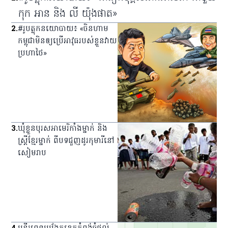
កុក អាន និង លី យ៉ុងផាត»
2
.
#រូបត្លុកនយោបាយ៖ «ចិនហាម
កម្ពុជាមិនឲ្យប្រើអាវុធរបស់ខ្លួនវាយ
ប្រហាថៃ»
3
.
ឃុំ​ខ្លួន​បុរស​អាមេរិកាំង​ម្នាក់ និង​
ស្ត្រី​ខ្មែរ​ម្នាក់ ពី​បទ​ជួញ​ដូរ​កុមារី​នៅ​
សៀមរាប