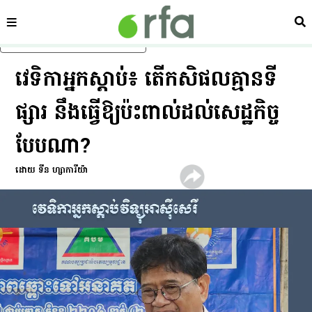
ផ្នែក
ស្វ
រំលងទៅមាតិកាចម្បង
វេទិកា​អ្នក​ស្ដាប់​៖ តើ​កសិផល​គ្មាន​ទី
ផ្សារ នឹង​ធ្វើ​ឱ្យ​ប៉ះពាល់​ដល់​សេដ្ឋកិច្ច​
បែប​ណា?
ដោយ ទីន ហ្សាការីយ៉ា