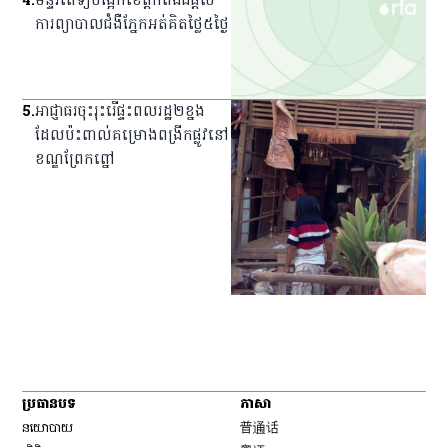
4
.
មន្ទីរពេទ្យ​បង្អែក​ខេត្ត​កំពង់ធំ​ផ្ដល់​
ការ​ព្យាបាល​ជំងឺ​ភ្នែក​អត់​គិត​ថ្លៃ​៥​ថ្ងៃ
5
.
អាជ្ញាធរ​ចុះ​រុះរើ​ផ្ទះ​ពលរដ្ឋ​២​ខ្នង​
ដែល​ប៉ះពាល់​គម្រោង​ពង្រីក​ផ្លូវ​នៅ​
ខណ្ឌ​ព្រែកព្នៅ
ប្រធានបទ
ភាសា
Opens in new window
នយោបាយ
普通话
Opens in new window