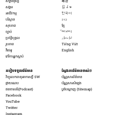
សិទ្ធិ​មនុស្ស
粤语
Opens in new window
សង្គម
မြန်မာ
Opens in new window
អាជីវកម្ម
한국어
Opens in new window
បរិស្ថាន
ລາວ
Opens in new window
សុខភាព
ខ្មែ
Opens in new window
ច្បាប់
བོད་སྐད།
Opens in new window
ប្រវត្តិបុគ្គល
ئۇيغۇر
Opens in new window
រូបភាព
Tiếng Việt
Opens in new window
វីដេអូ
English
វេទិកា​អ្នក​ស្ដាប់
របៀប​ទទួល​ព័ត៌មាន​
ស្វែងរកព័ត៌មានចាស់ៗ
វិទ្យុ​រលក​ធាតុអាកាស​ខ្លី SW
ប័ណ្ណសារ​ព័ត៌មាន​
​ផ្កាយ​រណប
ប័ណ្ណសារ​សំឡេង
​ផតខាសធ៍(Podcast)
ប្លង់បណ្តាញ (Sitemap)
Opens in new window
Facebook
Opens in new window
YouTube
Opens in new window
Twitter
Opens in new window
Instagram