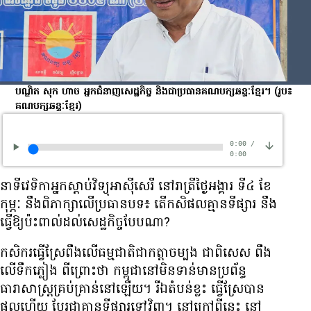
បណ្ឌិត សុក ហាច អ្នក​ជំនាញ​សេដ្ឋកិច្ច និង​ជា​ប្រធាន​គណបក្ស​ឆន្ទៈ​ខ្មែរ។
(រូប៖
គណបក្សឆន្ទៈខ្មែរ)
0:00
/
0:00
នាទី​វេទិកា​អ្នក​ស្ដាប់​វិទ្យុ​អាស៊ី​សេរី នៅ​រាត្រី​ថ្ងៃអង្គារ ទី៤ ខែ
កុម្ភៈ នឹង​ពិភាក្សា​លើ​ប្រធានបទ៖ តើ​កសិផល​គ្មាន​ទីផ្សារ នឹង​
ធ្វើ​ឱ្យ​ប៉ះពាល់​ដល់​សេដ្ឋកិច្ច​បែប​ណា?
កសិករ​ធ្វើស្រែ​ពឹង​លើ​ធម្មជាតិ​ជា​កត្តា​ចម្បង ជាពិសេស ពឹង​
លើទឹក​ភ្លៀង ពីព្រោះ​ថា កម្ពុជា​នៅ​មិន​ទាន់​មាន​ប្រព័ន្ធ​
ធារាសាស្ត្រ​គ្រប់គ្រាន់​នៅឡើយ។ រី​ឯ​តំបន់​ខ្លះ ធ្វើស្រែ​បាន​
ផល​ហើយ បែរ​ជា​គ្មាន​ទីផ្សារ​ទៅ​វិញ។ នៅ​ក្រៅ​ពី​នេះ នៅ​