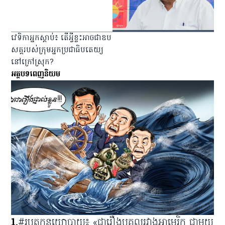
វេទិកា​អ្នក​ស្ដាប់​៖ តើ​អ្វី​ខ្លះ​អាច​ជា​ឧប
សគ្គ​របស់​ក្រុម​អ្នក​ប្រជាធិបតេយ្យ​
នៅ​ក្រៅ​ស្រុក?
អត្ថបទពេញនិយម
1
.
#រូបត្លុកនយោបាយ៖ «ជារឿងបុគ្គលរវាងអាមេរិក ជាមួយ