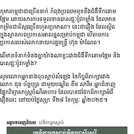
កុមារ​កម្ពុជា​ជា​ច្រើន​នាក់ កំពុង​ប្រឈម​មុខ​នឹង​ជំងឺ​ទឹកនោម
ផ្អែម ដោយសារ​ការ​ទទួលទាន​ភេសជ្ជៈ​ប៉ូវ​កម្លាំង ដែល​មាន​
កម្រិត​ជាតិ​ស្ករ​ច្រើន​ហួស​ប្រមាណ។ នេះ​ជា​រឿង ​ដែល​ស្ថិត​
ក្នុង​ស្ថានភាព​ប្រកាស​អាសន្ន​សម្រាប់​កម្ពុជា បើ​តាម​ការ​
ប្រកាស​របស់​លោក​នាយក​រដ្ឋមន្ត្រី ហ៊ុន ម៉ាណែត។
តើ​មាន​ទំនាក់ទំនង​គ្នា​យ៉ាង​ណា​ខ្លះ​រវាង​ជំងឺ​ទឹកនោមផ្អែម និង​
ភេសជ្ជៈ​ប៉ូវ​កម្លាំង?
សូម​លោក​អ្នក​នាង​ចុច​ស្ដាប់​សំឡេង នៃ​កិច្ច​ពិភាក្សា​រវាង​
លោក ជុន ច័ន្ទបុត្រ ជាមួយ​បណ្ឌិត ខឹម សារឹម អ្នក​ជំនាញ​
ផ្នែក​វិទ្យាសាស្ត្រ​ចំណីអាហារ ដែល​បាន​ជជែក​ពិភាក្សា​អំពី​
រឿង​នេះ នៅ​យប់​ថ្ងៃសុក្រ ទី២៨ ខែកុម្ភៈ ឆ្នាំ២០២៥៕
អត្ថបទពេញនិយម
វេទិកា​អ្នក​ស្ដាប់