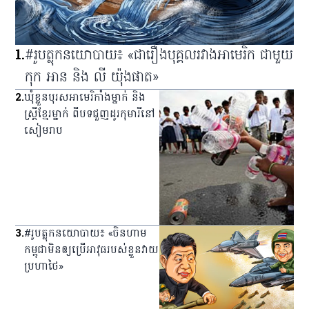
1
.
#រូបត្លុកនយោបាយ៖ «ជារឿងបុគ្គលរវាងអាមេរិក ជាមួយ
កុក អាន និង លី យ៉ុងផាត»
2
.
ឃុំ​ខ្លួន​បុរស​អាមេរិកាំង​ម្នាក់ និង​
ស្ត្រី​ខ្មែរ​ម្នាក់ ពី​បទ​ជួញ​ដូរ​កុមារី​នៅ​
សៀមរាប
3
.
#រូបត្លុកនយោបាយ៖ «ចិនហាម
កម្ពុជាមិនឲ្យប្រើអាវុធរបស់ខ្លួនវាយ
ប្រហាថៃ»