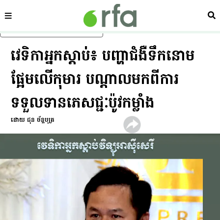
ផ្នែក
ស្វ
រំលងទៅមាតិកាចម្បង
​វេទិកា​អ្នក​ស្ដាប់​៖ បញ្ហា​ជំងឺ​ទឹកនោម
ផ្អែម​លើ​កុមារ បណ្ដាល​មក​ពី​ការ​
ទទួលទាន​ភេសជ្ជៈ​ប៉ូវ​កម្លាំង
ដោយ ជុន ច័ន្ទបុត្រ