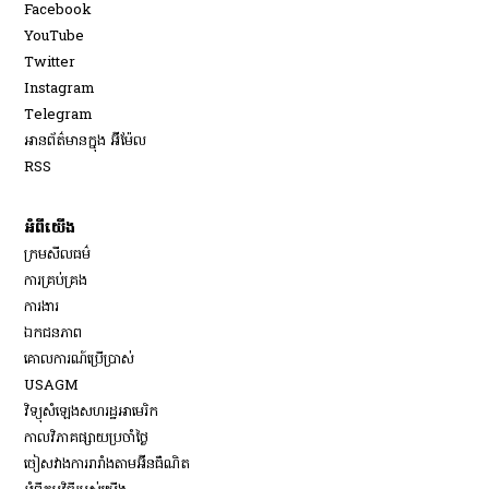
Opens in new window
Facebook
Opens in new window
YouTube
Opens in new window
Twitter
Opens in new window
Instagram
Opens in new window
Telegram
អានព័ត៌មានក្នុង អ៊ីម៉ែល
Opens in new window
RSS
អំពីយើង
ក្រមសីលធម៌
ការគ្រប់គ្រង
Opens in new window
ការងារ
ឯកជនភាព
គោលការណ៍ប្រើប្រាស់
Opens in new window
USAGM
Opens in new window
វិទ្យុសំឡេងសហរដ្ឋអាមេរិក
កាលវិភាគផ្សាយប្រចាំថ្ងៃ
ចៀសវាង​ការរារាំង​តាម​អ៊ីនធឺណិត