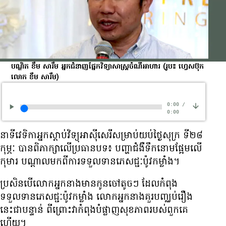
​បណ្ឌិត ខឹម សារឹម អ្នក​ជំនាញ​ផ្នែក​វិទ្យាសាស្ត្រ​ចំណីអាហារ
(រូប៖ ហ្វេសប៊ុក
លោក ខឹម សារឹម)
0:00
/
0:00
នាទី​វេទិកា​អ្នក​ស្ដាប់​វិទ្យុ​អាស៊ី​សេរី​សម្រាប់​យប់​ថ្ងៃសុក្រ ទី២៨
កុម្ភៈ​ បាន​ពិភាក្សា​លើ​ប្រធានបទ៖ បញ្ហា​ជំងឺ​ទឹកនោមផ្អែម​លើ​
កុមារ បណ្ដាល​មក​ពី​ការ​ទទួលទាន​ភេសជ្ជៈ​ប៉ូវ​កម្លាំង។
ប្រសិនបើ​លោក​អ្នកនាង​មាន​កូនចៅ​តូចៗ ដែល​កំពុង​
ទទួលទាន​ភេសជ្ជៈ​ប៉ូវ​កម្លាំង លោក​អ្នក​នាង​គួរ​បញ្ឈប់​រឿង​
នេះ​ជា​បន្ទាន់ ពីព្រោះ​វា​កំពុង​បំផ្លាញ​សុខភាព​របស់​ពួក​គេ​
ហើយ។