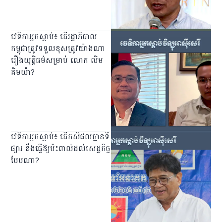
​វេទិកា​អ្នក​ស្ដាប់៖ តើ​រដ្ឋាភិបាល​
កម្ពុជា​ត្រូវ​ទទួល​ខុសត្រូវ​យ៉ាងណា​
រឿង​យុត្តិធម៌​សម្រាប់ លោក លិម
គិមយ៉ា?
វេទិកា​អ្នក​ស្ដាប់​៖ តើ​កសិផល​គ្មាន​ទី
ផ្សារ នឹង​ធ្វើ​ឱ្យ​ប៉ះពាល់​ដល់​សេដ្ឋកិច្ច​
បែប​ណា?