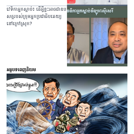
វេទិកា​អ្នក​ស្ដាប់​៖ តើ​អ្វី​ខ្លះ​អាច​ជា​ឧប
សគ្គ​របស់​ក្រុម​អ្នក​ប្រជាធិបតេយ្យ​
នៅ​ក្រៅ​ស្រុក?
អត្ថបទពេញនិយម