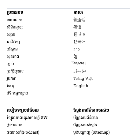
ប្រធានបទ
ភាសា
Opens in new window
នយោបាយ
普通话
Opens in new window
សិទ្ធិ​មនុស្ស
粤语
Opens in new window
សង្គម
မြန်မာ
Opens in new window
អាជីវកម្ម
한국어
Opens in new window
បរិស្ថាន
ລາວ
Opens in new window
សុខភាព
ខ្មែ
Opens in new window
ច្បាប់
བོད་སྐད།
Opens in new window
ប្រវត្តិបុគ្គល
ئۇيغۇر
Opens in new window
រូបភាព
Tiếng Việt
Opens in new window
វីដេអូ
English
វេទិកា​អ្នក​ស្ដាប់
របៀប​ទទួល​ព័ត៌មាន​
ស្វែងរកព័ត៌មានចាស់ៗ
វិទ្យុ​រលក​ធាតុអាកាស​ខ្លី SW
ប័ណ្ណសារ​ព័ត៌មាន​
​ផ្កាយ​រណប
ប័ណ្ណសារ​សំឡេង
​ផតខាសធ៍(Podcast)
ប្លង់បណ្តាញ (Sitemap)