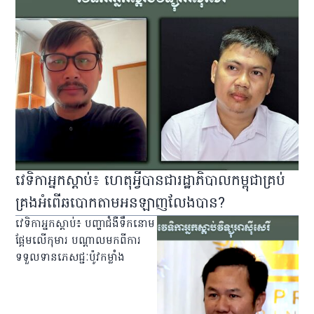
វេទិកា​អ្នក​ស្ដាប់​៖ ហេតុអ្វី​បាន​ជា​រដ្ឋាភិបាល​កម្ពុជា​គ្រប់
គ្រង​អំពើ​ឆបោក​តាម​អនឡាញ​លែង​បាន?
​វេទិកា​អ្នក​ស្ដាប់​៖ បញ្ហា​ជំងឺ​ទឹកនោម
ផ្អែម​លើ​កុមារ បណ្ដាល​មក​ពី​ការ​
ទទួលទាន​ភេសជ្ជៈ​ប៉ូវ​កម្លាំង