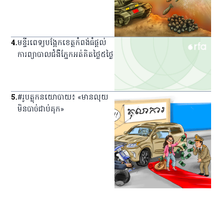
4
.
មន្ទីរពេទ្យ​បង្អែក​ខេត្ត​កំពង់ធំ​ផ្ដល់​
ការ​ព្យាបាល​ជំងឺ​ភ្នែក​អត់​គិត​ថ្លៃ​៥​ថ្ងៃ
5
.
#រូបត្លុកនយោបាយ៖ «មានលុយ
មិនបាច់ជាប់គុក»