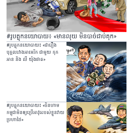
#រូបត្លុកនយោបាយ៖ «មានលុយ មិនបាច់ជាប់គុក»
#រូបត្លុកនយោបាយ៖ «ជារឿង
បុគ្គលរវាងអាមេរិក ជាមួយ កុក
អាន និង លី យ៉ុងផាត»
#រូបត្លុកនយោបាយ៖ «ចិនហាម
កម្ពុជាមិនឲ្យប្រើអាវុធរបស់ខ្លួនវាយ
ប្រហាថៃ»