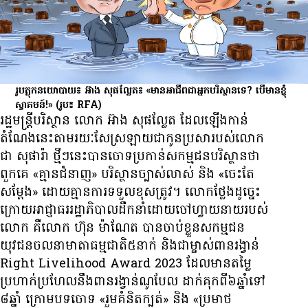
រូបត្លុកនយោបាយ​៖ អ៊ាង សុផល្លែត៖ «មាន​អាជីព​ជា​អ្នក​បរិស្ថាន​ទេ? បើ​មាន​ខ្ញុំ​
ស្វាគមន៍!»
(រូប៖ RFA)
រដ្ឋមន្ត្រី​បរិស្ថាន លោក អ៊ាង សុផល្លែត ដែល​ឡើង​កាន់​
តំណែង​នេះ​តាមរយៈ​សែស្រឡាយ​ជា​កូន​ប្រសា​របស់​លោក
ជា សុផារ៉ា ថ្មីៗ​នេះ​បាន​ចោទ​ប្រកាន់​សកម្មជន​បរិស្ថាន​ថា
ពួកគេ ​«គ្មាន​ជំនាញ» ​បរិស្ថាន​ច្បាស់លាស់ និង ​«ចេះ​តែ​
សម្ដែង»​ ដោយ​គ្មាន​ការ​ទទួល​ខុស​ត្រូវ។ លោក​ថ្លែង​ដូច្នេះ
ក្រោយ​អាជ្ញាធរ​រដ្ឋាភិបាល​ដឹកនាំ​ដោយ​ចៅហ្វាយ​នាយ​របស់​
លោក គឺ​លោក ហ៊ុន ម៉ាណែត បាន​ចាប់ខ្លួន​សកម្មជន​
យុវជន​ចលនា​មាតា​ធម្មជាតិ​៥នាក់ និង​ជា​ម្ចាស់​ពាន​រង្វាន់
Right Livelihood Award 2023 ដែល​មាន​តម្លៃ​
ប្រហាក់​ប្រហែល​នឹង​ពាន​រង្វាន់​ណូបែល ដាក់​គុក​ពី​៦ឆ្នាំ​ទៅ​
៨ឆ្នាំ ក្រោម​បទ​ចោទ ​«រួម​គំនិត​ក្បត់» និង «ប្រមាថ​