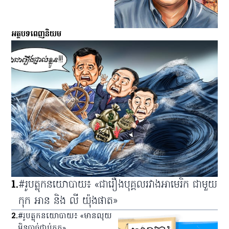
អត្ថបទពេញនិយម
1
.
#រូបត្លុកនយោបាយ៖ «ជារឿងបុគ្គលរវាងអាមេរិក ជាមួយ
កុក អាន និង លី យ៉ុងផាត»
2
.
#រូបត្លុកនយោបាយ៖ «មានលុយ
មិនបាច់ជាប់គុក»