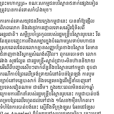
ព្រះមហាក្សត្រ» ខណៈ​សកម្មជន​បរិស្ថាន​៥​នាក់​ផ្សេងទៀត​
ត្រូវ​បាន​កាត់ទោស​កំបាំងមុខ។
ការ​កាត់ទោស​យុវជន​វ័យក្មេង​កម្ពុជា​នេះ បាន​នាំ​ឱ្យ​ផ្អើល​
ពិភពលោក និង​រង​នូវ​ការ​ថ្កោលទោស​ស្ទើរ​ជុំ​ទិស​ពី​
អន្តរជាតិ។ សម្ដី​ប្រចាំ​ត្រកូល​របស់​រដ្ឋមន្ត្រី​បរិស្ថាន​រូប​នេះ រឹត​
តែ​ដុត​បញ្ឆេះ​ការ​ខឹង​សម្បារ​ក្នុង​ចំណោម​ស្រទាប់​មហាជន
ស្រប​ពេល​ដែល​លោក​គ្មាន​សញ្ញាប័ត្រ​ខាង​បរិស្ថាន តែ​មាន​
ជំនាញ​ខាង​វិស្វកម្ម​សំណង់​ស៊ីវិល។ ពួកគេ​ចោទ​ថា លោក
អ៊ាង សុផល្លែត ជា​រដ្ឋមន្ត្រី​«ស្ងាត់​ជ្រាប»​មិន​ហ៊ាន​និយាយ​
អើពើ​ពី​បញ្ហា​រសើប​ៗ​ពាក់ព័ន្ធ​នឹង​បរិស្ថាន​នៅ​កម្ពុជា ដូច​ជា​
ករណី​កាប់​ព្រៃឈើ​ទ្រង់ទ្រាយ​ធំ​នៅ​តំបន់​ព្រៃឡង់ ការ​បូម​
ខ្សាច់​នៅ​ទន្លេ​បាសាក់ និង​ទន្លេ​មេគង្គ​ដើម្បី​នាំ​ចេញ​ទៅ​
ប្រទេស​វៀតណាម ជាដើម។ ក្នុង​រយៈពេល​មិនដល់​១ឆ្នាំ​
ក្រោម​ការ​ដឹកនាំ​របស់​រដ្ឋមន្ត្រី​បរិស្ថាន​រូប​នេះ កម្ពុជា​បាត់បង់​
គម្រប​ព្រៃឈើ​រហូតដល់​ទៅ​ជាង ១សែន​២ម៉ឺន​ហិកតារ។
ទំហំ​នៃ​ការបាត់បង់​នេះ ស្មើនឹង​ទីក្រុង​ឡូស អែនជេឡែស