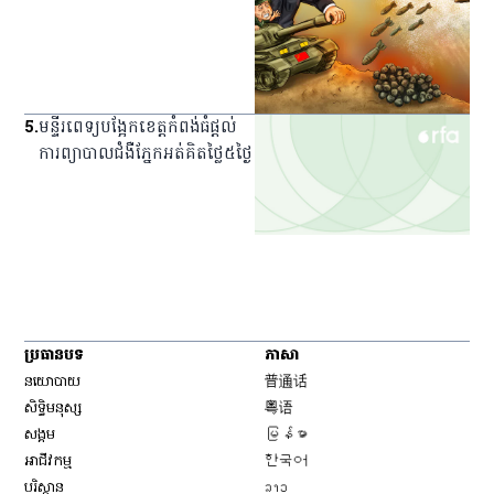
5
.
មន្ទីរពេទ្យ​បង្អែក​ខេត្ត​កំពង់ធំ​ផ្ដល់​
ការ​ព្យាបាល​ជំងឺ​ភ្នែក​អត់​គិត​ថ្លៃ​៥​ថ្ងៃ
ប្រធានបទ
ភាសា
Opens in new window
នយោបាយ
普通话
Opens in new window
សិទ្ធិ​មនុស្ស
粤语
Opens in new window
សង្គម
မြန်မာ
Opens in new window
អាជីវកម្ម
한국어
Opens in new window
បរិស្ថាន
ລາວ