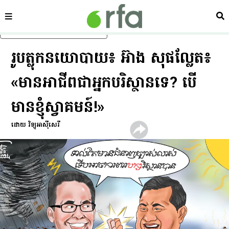
ផ្នែក
ស្វ
រំលងទៅមាតិកាចម្បង
រូបត្លុកនយោបាយ​៖ អ៊ាង សុផល្លែត៖
«មាន​អាជីព​ជា​អ្នក​បរិស្ថាន​ទេ? បើ​
មាន​ខ្ញុំ​ស្វាគមន៍!»
ដោយ វិទ្យុអាស៊ីសេរី