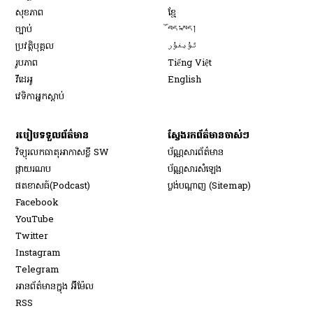
Opens in new window
សុខភាព
ខ្មែ
Opens in new window
ច្បាប់
བོད་སྐད།
Opens in new window
ប្រវត្តិបុគ្គល
ئۇيغۇر
Opens in new window
រូបភាព
Tiếng Việt
Opens in new window
វីដេអូ
English
វេទិកា​អ្នក​ស្ដាប់
របៀប​ទទួល​ព័ត៌មាន​
ស្វែងរកព័ត៌មានចាស់ៗ
វិទ្យុ​រលក​ធាតុអាកាស​ខ្លី SW
ប័ណ្ណសារ​ព័ត៌មាន​
​ផ្កាយ​រណប
ប័ណ្ណសារ​សំឡេង
​ផតខាសធ៍(Podcast)
ប្លង់បណ្តាញ (Sitemap)
Opens in new window
Facebook
Opens in new window
YouTube
Opens in new window
Twitter
Opens in new window
Instagram
Opens in new window
Telegram
អានព័ត៌មានក្នុង អ៊ីម៉ែល
Opens in new window
RSS