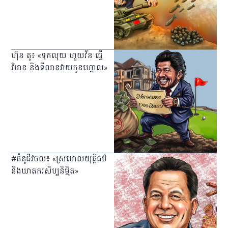
ហ៊ុន តូ៖​ «ទុកលុយ ហួយវ័ន ធ្វើ
វិមាន និងទីលានវាយកូនហ្គោល»
#គំនូជីវចល៖ «ស្រមោលយុត្តិធម៌
និងឃាតករសិប្បនិម្មិត»