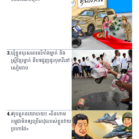
3
.
ឃុំ​ខ្លួន​បុរស​អាមេរិកាំង​ម្នាក់ និង​
ស្ត្រី​ខ្មែរ​ម្នាក់ ពី​បទ​ជួញ​ដូរ​កុមារី​នៅ​
សៀមរាប
4
.
#រូបត្លុកនយោបាយ៖ «ចិនហាម
កម្ពុជាមិនឲ្យប្រើអាវុធរបស់ខ្លួនវាយ
ប្រហាថៃ»