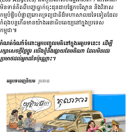
(Los Angeles) ដ៏​ធំ​មួយ​នៅ​សហរដ្ឋ​អាមេរិក។ នេះ​គេ​នៅ​
មិនទាន់​គិត​ពី​បញ្ហា​ធ្លាក់​ចុះ​ដុនដាប​ផ្នែក​បរិស្ថាន និង​វិនាស
កម្ម​បំផ្លិចបំផ្លាញ​ភោគទ្រព្យ​ជាតិ​ដ៏​មហាសាល​ដទៃ​ទៀត​ដែល​
កំពុង​បន្ត​កើត​មាន​យ៉ាង​អនាធិបតេយ្យ​នៅ​ក្នុង​ប្រទេស​
កម្ពុជា៕
កំណត់​ចំណាំ​ចំពោះ​អ្នក​បញ្ចូល​មតិ​នៅ​ក្នុង​អត្ថបទ​នេះ៖
ដើម្បី​
រក្សា​សេចក្ដី​ថ្លៃថ្នូរ យើង​ខ្ញុំ​នឹង​ផ្សាយ​តែ​មតិ​ណា ដែល​មិន​ជេរ​
ប្រមាថ​ដល់​អ្នក​ដទៃ​ប៉ុណ្ណោះ។
អត្ថបទពេញនិយម
រូបភាព