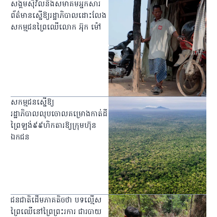
សង្គមស៊ីវិលនិងសមាគមអ្នកសារ
ព័ត៌មានស្នើឱ្យរដ្ឋាភិបាលដោះលែង
សកម្មជនព្រៃឈើលោក អ៊ុក ម៉ៅ
សកម្មជនស្នើឱ្យ
រដ្ឋាភិបាលលុបចោលគម្រោងកាត់ដី
ព្រៃឡង់៩៩ហិកតារឱ្យក្រុមហ៊ុន
ឯកជន
ជនជាតិដើមភាគតិចថា បទល្មើស
ព្រៃឈើនៅព្រៃព្រះរការ ជារបាយ