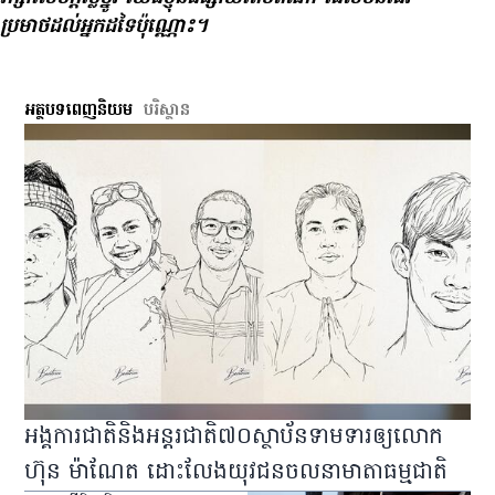
ប្រមាថ​ដល់​អ្នក​ដទៃ​ប៉ុណ្ណោះ។
អត្ថបទពេញនិយម
បរិស្ថាន
អង្គការជាតិនិងអន្តរជាតិ៧០ស្ថាប័នទាមទារឲ្យលោក
ហ៊ុន ម៉ាណែត ដោះលែងយុវជនចលនាមាតាធម្មជាតិ