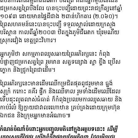
តំបន់​ការពារ​ធម្មជាតិ​ជីអោក បឹងព្រៃ គឺ​ជា​ផ្នែក​មួយ​នៃ​ដែន​
ជម្រក​សត្វព្រៃ​បឹងពែរ បាន​ចុះ​បញ្ជី​ដោយ​ព្រះរាជក្រឹត្យ​នៅ​ឆ្នាំ
១០៩៣ ដោយ​មាន​ផ្ទៃដី​ជាង ២ពាន់​ហិកតារ (២.០៦០)។
ព្រៃ​សហគមន៍​នេះ​បាន​ចុះ​បញ្ជី ទទួល​ស្គាល់​ដោយ​ក្រសួង​
បរិស្ថាន កាល​ពី​ឆ្នាំ២០០៣ ឋិត​ក្នុង​ភូមិ​ជីអោក ឃុំ​រមណីយ
ស្រុក​រវៀង ខេត្តព្រះវិហារ។
អ្នកភូមិ​ថា សកម្មភាព​ឈូស​ឆាយ​ព្រៃ​អភិរក្ស​នេះ កំពុង​
បំផ្លាញ​ជម្រក​សត្វព្រៃ​ រួម​មាន សត្វ​ទន្សោង ស្វា ខ្ទីង ប្រើស
ក្ងោក និង​ជ្រូកព្រៃ​ជា​ដើម។
ព្រៃ​អភិរក្ស​នេះ​មាន​ដើមឈើ​កម្រ​ជិត​ផុត​ពូជ​រួមមាន ធ្នង់
សុក្រំ កកោះ គគីរ ផ្ចឹក និង​ឈើទាល រួម​ទាំង​ដើមឈើ​ដែល​
ទើប​ដុះ​លូតលាស់​ធំធាត់ ក៏​កំពុង​ប្រឈម​ការ​ឈូស​ឆាយ និង​
កាប់​រំលំ ឱ្យ​ក្លាយ​ជា​វាល​រហោឋាន ​គ្រប់គ្រង​ដោយ​ក្រុមហ៊ុន​
ឯកជន និង​ក្រុម​អ្នក​មាន​អំណាច៕
កំណត់​ចំណាំ​ចំពោះ​អ្នក​បញ្ចូល​មតិ​នៅ​ក្នុង​អត្ថបទ​នេះ៖
ដើម្បី​
រក្សា​សេចក្ដី​ថ្លៃថ្នូរ យើង​ខ្ញុំ​នឹង​ផ្សាយ​តែ​មតិ​ណា ដែល​មិន​ជេរ​