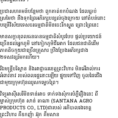
ទូរសព្ទ​នោះទេ។
ប្រជា​សហគមន៍​បន្ថែម​ថា ពួកគាត់​ខក​បំណង ដែល​ធ្លាប់​
ស្រមៃ​ថា​ នឹង​ទុក​ព្រៃ​អភិរក្ស​បន្សល់​ចុងក្រោយ ​នៅ​តំបន់​នោះ
បម្រើ​វិស័យ​ទេសចរ​ធម្មជាតិ​មិន​ចេះ​រីក​ស្ងួត ព្រោះ​ព្រៃ​នេះ​
មាន​សក្ដានុពល​ធនធាន​ធម្មជាតិ​សំបូរ​បែប​ ផ្ដល់​ប្រយោជន៍​
ច្រើន​ដល់​អ្នកភូមិ នៅ​កៀក​ភូមិ​ជីអោក ដែល​ជន​ជាតិ​ដើម​
ភាគ​តិច​កួយ​ជា​ច្រើន​គ្រួសារ ​ប្រឹងប្រែង​អភិរក្ស​ជាង
២ទសវត្សរ៍​មក​ហើយ។
រីឯ​មន្ត្រី​បរិស្ថាន ​និង​អាជ្ញាធរ​ខេត្តព្រះវិហារ មិន​អើ​រាល់​ការ​
អំពាវនាវ របស់​ពលរដ្ឋ​នោះ​ឡើយ ផ្ទុយ​ទៅ​វិញ ​ចូល​ដៃ​ជើង
ជាមួយ​ក្រុមហ៊ុន​ឈូស​កម្ទេច​ព្រៃ។
វិទ្យុ​អាស៊ី​សេរី​មិន​ទាន់​អាច ទាក់ទង​សុំ​ការ​បំភ្លឺ​រឿង​នេះ ពី​
ម្ចាស់​ក្រុមហ៊ុន សាន់ តាណា (SANTANA AGRO
PRODUCTS CO., LTD)ជា​របស់ អភិបាលរង​ខេត្ត​
ព្រះវិហារ គឺ​ឧកញ៉ា អ៊ុក គឹមសាន