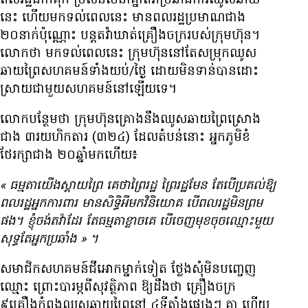
ពលរដ្ឋ​ដាក់គុក ប្រសិន​បើ​នាំ​គ្នា​តវ៉ា​ប្រឆាំង​ការ​ឈូស​ឆាយ​
នេះ ហើយ​មក​ទល់​ពេល​នេះ មាន​ពលរដ្ឋ​ប្រមាណ​ជាង
២០នាក់​ប៉ុណ្ណោះ បន្ត​តវ៉ា​ឃាត់​គ្រឿង​ចក្រ​របស់​ក្រុមហ៊ុន។
លោក​ថា មក​ទល់​ពេល​នេះ ក្រុមហ៊ុន​នៅ​តែ​សម្រុក​ឈូស​
ឆាយ​ព្រៃ​សហគមន៍​ទាំង​យប់/ថ្ងៃ​ ដោយ​មិន​ទាន់​បាន​ដោះ
ស្រាយ​ជាមួយ​សហគមន៍​នៅ​ឡើយ​ទេ។
លោក​បន្ថែម​ថា ក្រុមហ៊ុន​គ្រោង​នឹង​ឈូស​ឆាយ​ព្រៃ​ស្រោង​
ជាង ៣រយ​ហិកតារ (៣២៤) ដែល​តំបន់​នោះ អ្នកភូមិ​ខំ​
ថែរក្សា​ជាង ២០ឆ្នាំ​មក​ហើយ៖
«
ធម្មតា​យើង​ស្ដាយ​ព្រៃ គេ​ថា​ព្រៃ​រដ្ឋ ព្រៃ​រដ្ឋ​មែន តែ​បើ​ប្រគល់​ឱ្យ​
ពលរដ្ឋ​អ្នក​ការពារ​ មាន​សិទ្ធិ​អី​មក​វិនិយោគ បើ​ពលរដ្ឋ​មិន​ព្រម​
ផង។ ខ្ញុំ​ចង់​តវ៉ា​ដែរ តែ​ធម្មតា​ខ្លាច​គេ បើ​ចេញ​មុខ​ចុច​ឈ្មោះ​មួយ​
សុទ្ធ​តែ​អ្នក​ប្រឆាំង
»
។
សមាជិក​សហគមន៍​ជីអោក​ម្នាក់​ទៀត ថ្លែង​សុំ​មិន​បញ្ចេញ​
ឈ្មោះ ព្រោះ​បារម្ភ​ពី​សុវត្ថិភាព ឱ្យ​ដឹង​ថា គ្រឿង​ចក្រ
៩គ្រឿង​កំពុង​ឈូស​ឆាយ​ព្រៃ​នៅ ៤ទីតាំង​ផ្សេងៗ គ្នា ហើយ​