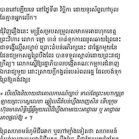
បាន​នៅ​ឡើយ​ទេ នៅ​ថ្ងៃ​ទី៣ វិច្ឆិកា ដោយ​ទូរស័ព្ទ​ហៅ​ចូល
តែ​គ្មាន​អ្នក​លើក។
ជុំវិញ​រឿង​នេះ មន្ត្រី​សម្រប​សម្រួល​សមាគម​អាដហុក​ខេត្ត​
ព្រះវិហារ លោក ឡោ ចាន់ ចាត់​ទុក​ការ​ឈូស​ឆាយ​ព្រៃ​នេះ
ជា​ទង្វើ​ល្មើស​ច្បាប់ ​ព្រោះ​តំបន់​អភិរក្ស​នេះ ជា​ផ្នែក​មួយ​នៃ​
ដែន​ជម្រក​សត្វ​ព្រៃ​បឹងពែរ បាន​ទទួល​ស្គាល់​ដោយ​ព្រះរាជ្យ
ក្រឹត្យ។ លោក​ស្នើ​ឱ្យ​រដ្ឋាភិបាល​បង្កើត​គណៈកម្មការ​ជំនាញ​
ឯករាជ្យ​មួយ ដោះ​ស្រាយ​ក្ដី​កង្វល់​របស់​ពលរដ្ឋ ដែល​ចង់​ទុក​
ព្រៃ​ឱ្យ​គង់វង្ស៖
«
បើ​យើង​និយាយ​ជា​គោលការណ៍​ច្បាប់​ ទាល់តែ​ព្រះមហាក្សត្រ​​
ឡាយ​ព្រះហស្តលេខា ឆ្វៀល​ដី​តំបន់​ហ្នឹង​ចេញ​សិន ទើប​ក្រុម
ហ៊ុន​មាន​សិទ្ធិ​ធ្វើ​អ្វី​មួយ​លើ​ដី​ហ្នឹង​តាម​រយះ​អាជ្ញាធរ​ ឬ អាជ្ញាធរ​
អាច​ផ្ដល់​ឱ្យ
»
។
ព្រៃ​សហគមន៍​ភូមិ​ជីអោក ឬ​ហៅ​ម្យ៉ាង​ទៀត​ថា សហគមន៍​