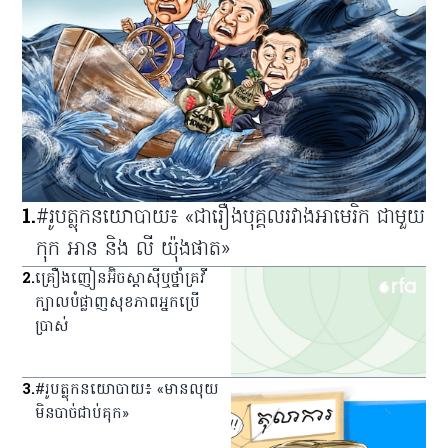
1
.
#រូបត្លុកនយោបាយ៖ «ជារឿងបុគ្គលរវាងអាមេរិក ជាមួយ
កុក អាន និង លី យ៉ុងផាត»
2
.
គ្រឿង​ញៀន​អ៊ិចស្តាស៊ី​ឬ​ថ្នាំ​គ្រវី​
ក្បាល​បំផ្លាញ​សុខភាព​អ្នក​ប្រើ
ប្រាស់
3
.
#រូបត្លុកនយោបាយ៖ «មានលុយ
មិនបាច់ជាប់គុក»