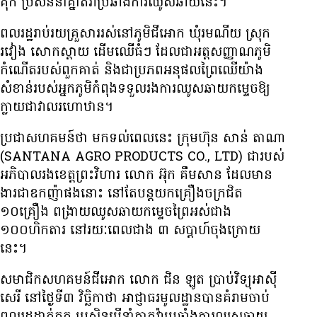
គុក ប្រសិន​នាំ​គ្នា​តវ៉ា​ប្រឆាំង​ការ​ឈូស​ឆាយ​នេះ។
ពលរដ្ឋ​រាប់រយគ្រួសាររស់នៅ​ភូមិ​ជីអោក ឃុំ​រមណីយ ស្រុក​
រវៀង សោកស្តាយ ដើមឈើធំៗ ដែល​ជា​អត្តសញ្ញាណ​ភូមិ
កំណើត​របស់​ពួក​គាត់ និងជា​​ប្រភព​អនុផល​ព្រៃឈើយ៉ាង
សំខាន់​របស់អ្នកភូមិ​​កំពុង​ទទួលរង​ការ​ឈូស​ឆាយ​កម្ទេច​ឱ្យ​
ក្លាយ​ជា​វាល​រហោឋាន។
ប្រជា​សហគមន៍​ថា មក​ទល់​ពេល​នេះ ក្រុមហ៊ុន សាន់ តាណា
(SANTANA AGRO PRODUCTS CO., LTD) ជា​របស់
អភិបាលរង​ខេត្ត​ព្រះវិហារ លោក អ៊ុក គឹមសាន ដែល​មាន​
ងារ​ជា​ឧកញ៉ា​ផង​នោះ នៅតែ​បន្ត​យក​គ្រឿង​ចក្រ​ជិត
១០គ្រឿង ពង្រាយ​ឈូស​ឆាយ​កម្ទេច​ព្រៃ​អស់​ជាង
១០០ហិកតារ នៅ​រយៈ​ពេល​ជាង ៣ សប្ដាហ៍​ចុង​ក្រោយ​
នេះ។
សមាជិក​សហគមន៍​ជីអោក លោក ជិន ឡូត ប្រាប់​វិទ្យុ​អាស៊ី​
សេរី នៅ​ថ្ងៃ​ទី៣ វិច្ឆិកា​ថា អាជ្ញាធរ​មូលដ្ឋាន​បាន​គំរាម​ចាប់​