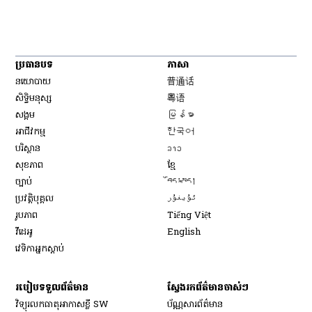
ប្រធានបទ
ភាសា
Opens in new window
នយោបាយ
普通话
Opens in new window
សិទ្ធិ​មនុស្ស
粤语
Opens in new window
សង្គម
မြန်မာ
Opens in new window
អាជីវកម្ម
한국어
Opens in new window
បរិស្ថាន
ລາວ
Opens in new window
សុខភាព
ខ្មែ
Opens in new window
ច្បាប់
བོད་སྐད།
Opens in new window
ប្រវត្តិបុគ្គល
ئۇيغۇر
Opens in new window
រូបភាព
Tiếng Việt
Opens in new window
វីដេអូ
English
វេទិកា​អ្នក​ស្ដាប់
របៀប​ទទួល​ព័ត៌មាន​
ស្វែងរកព័ត៌មានចាស់ៗ
វិទ្យុ​រលក​ធាតុអាកាស​ខ្លី SW
ប័ណ្ណសារ​ព័ត៌មាន​