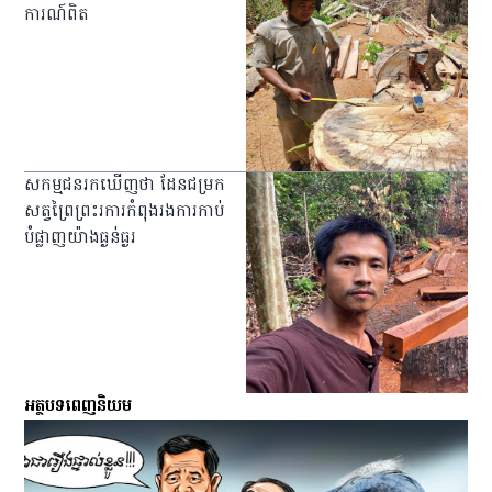
ការណ៍ពិត
សកម្មជនរកឃើញថា ដែនជម្រក
សត្វព្រៃព្រះរការកំពុងរងការកាប់
បំផ្លាញយ៉ាងធ្ងន់ធ្ងរ
អត្ថបទពេញនិយម