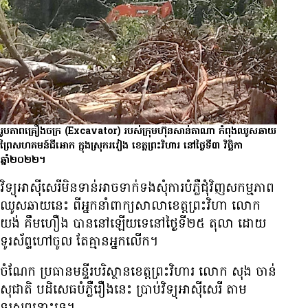
រូបភាព​គ្រឿងចក្រ (Excavator) របស់​ក្រុមហ៊ុន​សាន់តាណា កំពុង​ឈូស​ឆាយ​
ព្រៃ​សហគមន៍​ជីអោក ក្នុង​ស្រុករវៀង ខេត្តព្រះវិហារ នៅ​ថ្ងៃ​ទី៣ វិច្ឆិកា
ឆ្នាំ២០២២។
វិទ្យុ​អាស៊ី​សេរី​មិន​ទាន់​អាច​ទាក់ទង​សុំ​ការ​បំភ្លឺ​ជុំវិញ​សកម្មភាព​
ឈូស​ឆាយ​នេះ ពី​អ្នកនាំ​ពាក្យ​សាលាខេត្ត​ព្រះវិហា លោក
យង់ គឹម​ហឿង បាន​នៅ​ឡើយ​ទេ​នៅ​ថ្ងៃ​ទី២៥ តុលា ដោយ​
ទូរស័ព្ទ​ហៅ​ចូល តែ​គ្មាន​អ្នក​លើក។
ចំណែក ប្រធាន​មន្ទីរ​បរិស្ថានខេត្ត​ព្រះវិហារ លោក សុង ចាន់
សុជាតិ បដិសេធ​​បំភ្លឺ​រឿង​នេះ ប្រាប់​វិទ្យុអាស៊ីសេរី តាម​