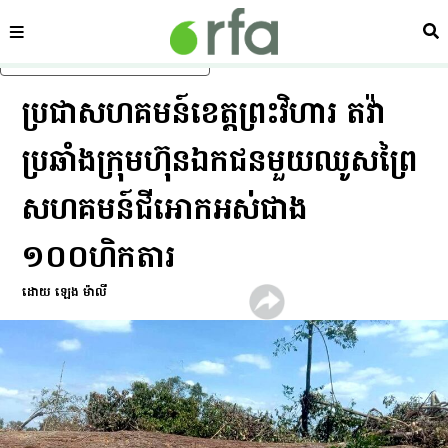
ផ្នែក
ស្វ
រំលងទៅមាតិកាចម្បង
ប្រជា​សហគមន៍​ខេត្ត​ព្រះវិហារ តវ៉ា​
ប្រឆាំង​ក្រុមហ៊ុន​ឯកជន​មួយ​ឈូស​ព្រៃ​
សហគមន៍​ជីអោក​អស់​ជាង
១០០ហិកតារ
ដោយ ឡេង ម៉ាលី