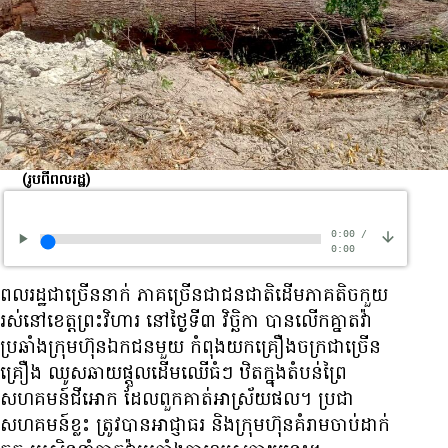
(រូបពីពលរដ្ឋ)
0:00
/
0:00
ពលរដ្ឋ​ជា​ច្រើន​នាក់ ភាគ​ច្រើន​ជា​ជនជាតិ​ដើម​ភាគ​តិច​កួយ
រស់​នៅ​ខេត្ត​ព្រះវិហារ នៅ​ថ្ងៃ​ទី៣ វិច្ឆិកា បាន​លើក​គ្នា​តវ៉ា​
ប្រឆាំង​ក្រុមហ៊ុន​ឯកជន​មួយ កំពុង​យក​គ្រឿងចក្រ​ជា​ច្រើន​
គ្រឿង​ ឈូស​ឆាយ​ផ្ដួល​ដើម​ឈើ​ធំៗ ឋិត​ក្នុង​តំបន់​ព្រៃ​
សហគមន៍​ជីអោក ដែល​ពួក​គាត់​អាស្រ័យផល។ ប្រជា​
សហគមន៍​ខ្លះ ត្រូវ​បាន​អាជ្ញាធរ និង​ក្រុមហ៊ុន​គំរាម​ចាប់​ដាក់​