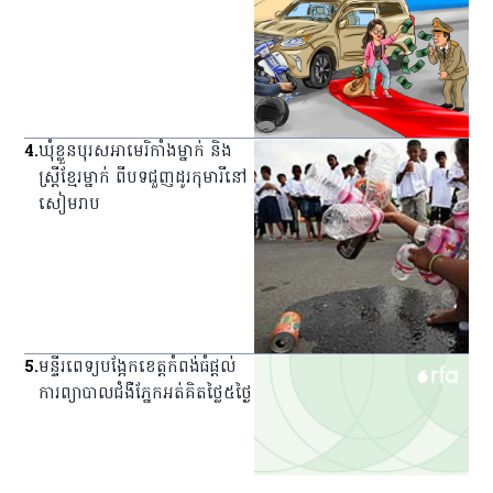
4
.
ឃុំ​ខ្លួន​បុរស​អាមេរិកាំង​ម្នាក់ និង​
ស្ត្រី​ខ្មែរ​ម្នាក់ ពី​បទ​ជួញ​ដូរ​កុមារី​នៅ​
សៀមរាប
5
.
មន្ទីរពេទ្យ​បង្អែក​ខេត្ត​កំពង់ធំ​ផ្ដល់​
ការ​ព្យាបាល​ជំងឺ​ភ្នែក​អត់​គិត​ថ្លៃ​៥​ថ្ងៃ