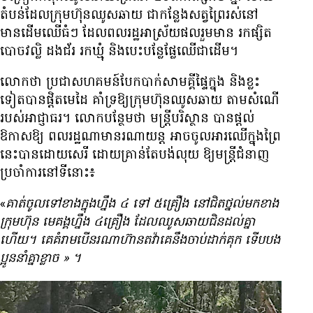
តំបន់​ដែល​ក្រុមហ៊ុន​ឈូស​ឆាយ ជា​កន្លែង​សត្វ​ព្រៃ​រស់នៅ
មាន​ដើម​ឈើ​ធំៗ ដែល​ពលរដ្ឋ​អាស្រ័យផល​រួមមាន រក​ផ្សិត​
បោច​​វល្លិ ដង​ជ័រ រក​ឃ្មុំ និង​បេះ​បន្លែ​ផ្លែឈើ​ជាដើម។
លោក​ថា ប្រជា​សហគមន៍​បែក​បាក់​សាមគ្គី​ផ្ទៃក្នុង និង​ខ្លះ​
ទៀត​បាន​ផ្ដិត​មេដៃ​ គាំទ្រ​ឱ្យ​ក្រុមហ៊ុន​ឈូស​ឆាយ តាម​សំណើ​
របស់​អាជ្ញាធរ។ លោក​បន្ថែម​ថា មន្ត្រី​បរិស្ថាន បាន​ផ្ដល់​
ឱកាស​ឱ្យ​ ពលរដ្ឋ​ណា​មាន​រណា​យន្ត អាច​ចូល​អារ​ឈើ​ក្នុង​ព្រៃ​
នេះ​បាន​ដោយ​សេរី ​ដោយ​គ្រាន់​តែ​បង់​លុយ​ ឱ្យ​មន្ត្រី​ជំនាញ
ប្រចាំការ​នៅ​ទីនោះ៖
«
គាត់​ចូល​ទៅ​ខាង​ក្នុង​ហ្នឹង ៤ ទៅ ៥គ្រឿង​ នៅ​ជិត​ថ្នល់​មក​ខាង​
ក្រុមហ៊ុន​ មេគង្គ​ហ្នឹង ៤គ្រឿង ដែល​ឈូស​ឆាយ​ជិន​ដល់​គ្នា​
ហើយ។ គេ​គំរាម​បើ​នរណា​ហ៊ាន​តវ៉ា​គេ​នឹង​ចាប់​ដាក់​គុក ទើប​បង​
ប្អូន​នាំ​គ្នា​ខ្លាច
»
។