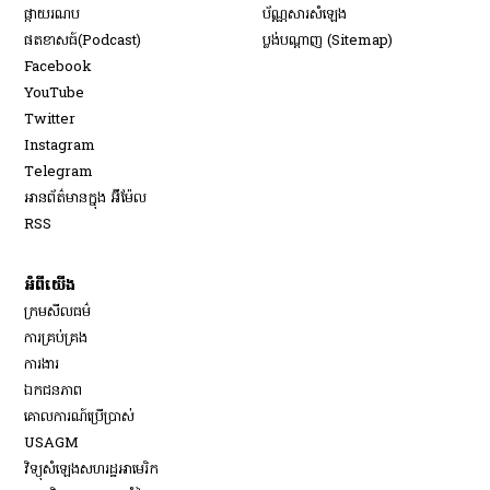
​ផ្កាយ​រណប
ប័ណ្ណសារ​សំឡេង
​ផតខាសធ៍(Podcast)
ប្លង់បណ្តាញ (Sitemap)
Opens in new window
Facebook
Opens in new window
YouTube
Opens in new window
Twitter
Opens in new window
Instagram
Opens in new window
Telegram
អានព័ត៌មានក្នុង អ៊ីម៉ែល
Opens in new window
RSS
អំពីយើង
ក្រមសីលធម៌
ការគ្រប់គ្រង
Opens in new window
ការងារ
ឯកជនភាព
គោលការណ៍ប្រើប្រាស់
Opens in new window
USAGM
Opens in new window
វិទ្យុសំឡេងសហរដ្ឋអាមេរិក