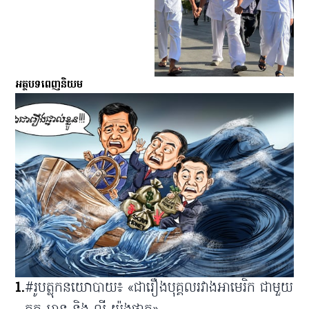
អត្ថបទពេញនិយម
1
.
#រូបត្លុកនយោបាយ៖ «ជារឿងបុគ្គលរវាងអាមេរិក ជាមួយ