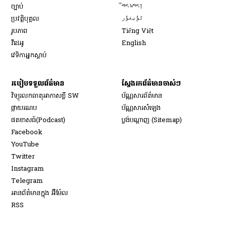
Opens in new window
ច្បាប់
བོད་སྐད།
Opens in new window
ប្រវត្តិបុគ្គល
ئۇيغۇر
Opens in new window
រូបភាព
Tiếng Việt
Opens in new window
វីដេអូ
English
វេទិកា​អ្នក​ស្ដាប់
របៀប​ទទួល​ព័ត៌មាន​
ស្វែងរកព័ត៌មានចាស់ៗ
វិទ្យុ​រលក​ធាតុអាកាស​ខ្លី SW
ប័ណ្ណសារ​ព័ត៌មាន​
​ផ្កាយ​រណប
ប័ណ្ណសារ​សំឡេង
​ផតខាសធ៍(Podcast)
ប្លង់បណ្តាញ (Sitemap)
Opens in new window
Facebook
Opens in new window
YouTube
Opens in new window
Twitter
Opens in new window
Instagram
Opens in new window
Telegram
អានព័ត៌មានក្នុង អ៊ីម៉ែល
Opens in new window
RSS