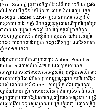
(Yin, Srang) ត្រូវ​បាន​ទីភ្នាក់ងារ​ព័ត៌មាន អេភី ដក​ស្រង់​
សំដី កាល​ពី​ថ្ងៃ​ទី១ ខែវិច្ឆិកាថា លោក រ៉ាស់ ហ្យេម ក្លែន
(Rough James Cline) ត្រូវ​បាន​កាត់​ទោស​ឲ្យ​ជាប់​
ពន្ធនាគារ ជាង ២ឆ្នាំ ពី​បទ​ជួញ​ដូរ​ផ្លូវ​ភេទ​លើ​កុមារី​ខ្មែរ​ចំនួន
៣នាក់ អាយុ​ក្រោម ១៥ឆ្នាំ ដោយ​បាន​ផ្តល់​ប្រាក់​ចំនួន
១២០ដុល្លារអាមេរិក ជា​ថ្នូរ​នឹង​ការ​រួម​ភេទ នៅ​ពេល​ទណ្ឌិត​
រូប​នេះ បាន​មក​លេង​កម្ពុជា​ ចន្លោះ​ពី​ខែ​កុម្ភៈ ដល់​ខែ​ឧសភា
ឆ្នាំ២០១៩ នេះ។
អង្គការ​ក្រៅ​រដ្ឋាភិបាល​មួយ​ឈ្មោះ Action Pour Les
Enfants ហៅ​កាត់​ថា APLE ដែល​បាន​តាម​ដាន​
សកម្មភាព របស់​ជន​បរទេស​សង្ស័យ​ទិញ​ដូរ​ផ្លូវ​ភេទ​លើ​កុមារ
បាន​ប្រាប់​ប៉ូលិស អំពី​សកម្មភាព​ជួញ​ដូរ​ផ្លូវ​ភេទ​លើ​កុមារី​ខ្មែរ
របស់ លោកមេធាវី Cline។ ភាព​ក្រីក្រ និង​បញ្ហា​អនុវត្ត​
ច្បាប់​នៅ​មាន​កម្រិត​ទាប​នេះ​ហើយ គឺ​ជា​កត្តា​ចំបង ដែល​នាំ​
ឲ្យ​កម្ពុជា​ក្លាយ​ជា​កន្លែង​ទាក់ទាញ​ភ្ញៀវ​ទេសចរ​ផ្លូវ​ភេទ។មន្ត្រី​
សង្គម​ស៊ីវិល ទទូច​ឲ្យ​អាជ្ញាធរ​របប​ក្រុង​ភ្នំពេញ បញ្ជូន​ឧក្រិដ្ឋ​