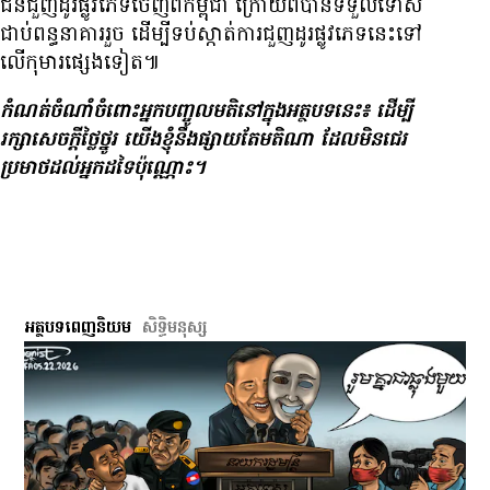
ជន​ជួញដូរ​ផ្លូវ​ភេទ​ចេញ​ពី​កម្ពុជា ក្រោយ​ពី​បាន​ទទួល​ទោស​
ជាប់​ពន្ធនាគារ​រួច ដើម្បី​ទប់​ស្កាត់​ការ​ជួញដូរ​ផ្លូវ​ភេទ​នេះ​ទៅ​
លើ​កុមារ​ផ្សេង​ទៀត៕
កំណត់​ចំណាំ​ចំពោះ​អ្នក​បញ្ចូល​មតិ​នៅ​ក្នុង​អត្ថបទ​នេះ៖
ដើម្បី​
រក្សា​សេចក្ដី​ថ្លៃថ្នូរ យើង​ខ្ញុំ​នឹង​ផ្សាយ​តែ​មតិ​ណា ដែល​មិន​ជេរ​
ប្រមាថ​ដល់​អ្នក​ដទៃ​ប៉ុណ្ណោះ។
អត្ថបទពេញនិយម
សិទ្ធិ​មនុស្ស