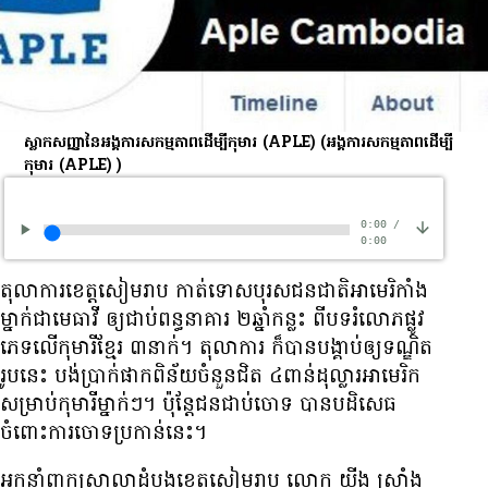
ស្លាកសញ្ញា​នៃ​អង្គការសកម្មភាពដើម្បីកុមារ (APLE)
(អង្គការសកម្មភាពដើម្បី
កុមារ (APLE) )
0:00
/
0:00
តុលាការ​ខេត្ត​សៀមរាប កាត់​ទោស​បុរស​ជន​ជាតិ​អាមេរិកាំង​
ម្នាក់​ជា​មេធាវី ឲ្យ​ជាប់​ពន្ធនាគារ ២ឆ្នាំ​កន្លះ ពី​បទ​រំលោភ​ផ្លូវ​
ភេទ​លើ​កុមារី​ខ្មែរ ៣នាក់។ តុលាការ ក៏​បាន​បង្គាប់​ឲ្យ​ទណ្ឌិត​
រូប​នេះ បង់ប្រាក់ផាកពិន័យចំនួនជិត ៤ពាន់​ដុល្លារ​អាមេរិក
សម្រាប់​កុមារី​ម្នាក់ៗ។ ប៉ុន្តែ​ជន​ជាប់​ចោទ បាន​បដិសេធ​
ចំពោះ​ការ​ចោទ​ប្រកាន់​នេះ។
អ្នក​នាំ​ពាក្យ​សាលា​ដំបូង​ខេត្ត​សៀមរាប លោក យីង ស្រាំង