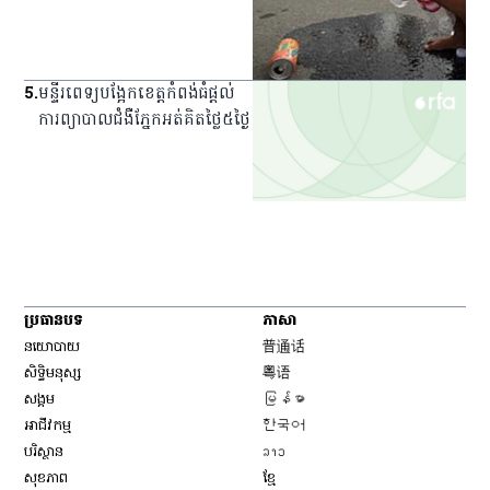
5
.
មន្ទីរពេទ្យ​បង្អែក​ខេត្ត​កំពង់ធំ​ផ្ដល់​
ការ​ព្យាបាល​ជំងឺ​ភ្នែក​អត់​គិត​ថ្លៃ​៥​ថ្ងៃ
ប្រធានបទ
ភាសា
Opens in new window
នយោបាយ
普通话
Opens in new window
សិទ្ធិ​មនុស្ស
粤语
Opens in new window
សង្គម
မြန်မာ
Opens in new window
អាជីវកម្ម
한국어
Opens in new window
បរិស្ថាន
ລາວ
Opens in new window
សុខភាព
ខ្មែ