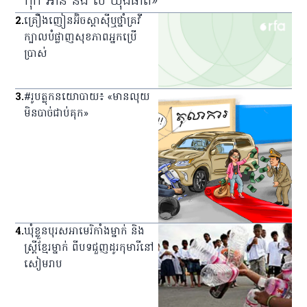
កុក អាន និង លី យ៉ុងផាត»
2
.
គ្រឿង​ញៀន​អ៊ិចស្តាស៊ី​ឬ​ថ្នាំ​គ្រវី​
ក្បាល​បំផ្លាញ​សុខភាព​អ្នក​ប្រើ
ប្រាស់
3
.
#រូបត្លុកនយោបាយ៖ «មានលុយ
មិនបាច់ជាប់គុក»
4
.
ឃុំ​ខ្លួន​បុរស​អាមេរិកាំង​ម្នាក់ និង​
ស្ត្រី​ខ្មែរ​ម្នាក់ ពី​បទ​ជួញ​ដូរ​កុមារី​នៅ​
សៀមរាប