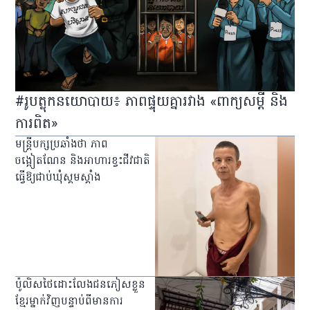
#រូបត្លុកនយោបាយ៖ ភាពផ្ទុយគ្នារវាង «ពាក្យសម្ដី និង
ការពិត»
មន្ត្រីបក្សប្រឆាំងថា ភាព
ចង្អៀតណែន និងអាហារខ្វះជីវជាតិ
ធ្វើឱ្យជាប់ឃុំស្គមស្គាំង
ប៉ូលិសថៃដោះលែងជនភៀសខ្លួន
ខ្មែរម្នាក់វិញបន្ទាប់ពីមានការ