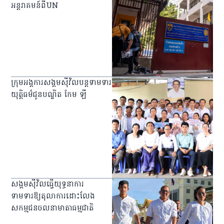
អន្តរាគមន៍ពីUN
ក្រុមអង្គការសង្គមស៊ីវិលបន្តទាមទារ
យុត្តិធម៌ជូនបណ្ឌិត កែម ឡី
សង្គមស៊ីវិលធ្វើយុទ្ធនាការ
ទាមទារឱ្យតុលាការដោះលែង
សកម្មជនចលនាមាតាធម្មជាតិ