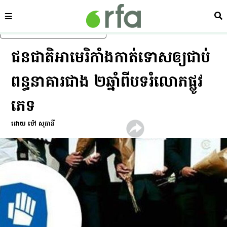
ផ្នែក
ស្វ
រំលងទៅមាតិកាចម្បង
ជនជាតិ​អាមេរិកាំង​កាត់​ទោស​ឲ្យ​ជាប់​
ពន្ធនាគារ​ជាង ២ឆ្នាំ​ពី​បទ​រំលោភ​ផ្លូវ​
ភេទ
ដោយ ម៉ៅ សុធានី