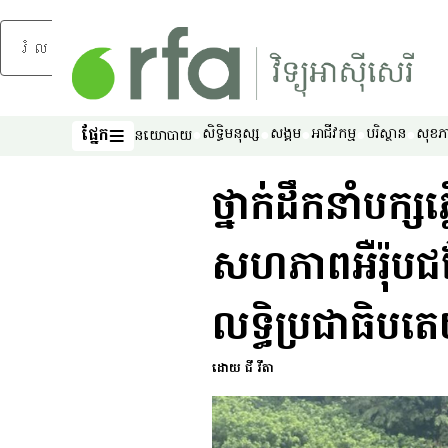
រំលងទៅមាតិកាចម្បង
ផ្នែក
សិទ្ធិ​មនុស្ស
សង្គម
អាជីវកម្ម
បរិស្ថាន
សុខភ
នយោបាយ
ផ្នែក
ថ្នាក់ដឹកនាំបក្
សហភាពអឺរ៉ុបជ
លទ្ធិប្រជាធិបតេ
ដោយ ជី វីតា