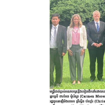
មន្ត្រី​ជាន់​ខ្ពស់​គណបក្ស​ភ្លើងទៀន​ដឹក​នាំ​ដោ
អ្នកស្រី ខារមែន ម៉ូរ៉េណូ (Carmen Moren
រដ្ឋទូត​អាឡឺម៉ង​លោក គ្រីស្ទីន ប័រហ្គ័រ (Ch