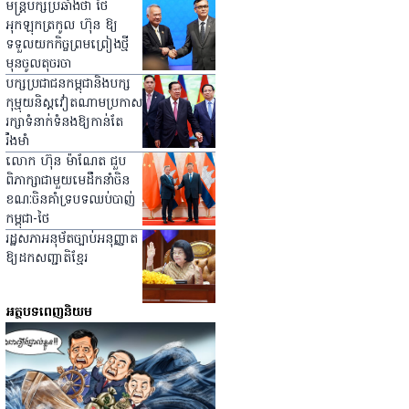
មន្ត្រីបក្សប្រឆាំងថា ថៃ
អុកឡុកត្រកូល ហ៊ុន ឱ្យ
ទទួលយកកិច្ចព្រមព្រៀងថ្មី
មុនចូលតុចរចា
បក្សប្រជាជនកម្ពុជានិងបក្ស
កុម្មុយនិស្ដវៀតណាមប្រកាស
រក្សាទំនាក់ទំនងឱ្យកាន់តែ
រឹងមាំ
លោក ហ៊ុន ម៉ាណែត ជួប
ពិភាក្សាជាមួយមេដឹកនាំចិន
ខណៈចិនគាំទ្របទឈប់បាញ់
កម្ពុជា-ថៃ
រដ្ឋសភាអនុម័តច្បាប់អនុញ្ញាត
ឱ្យដកសញ្ជាតិខ្មែរ
អត្ថបទពេញនិយម