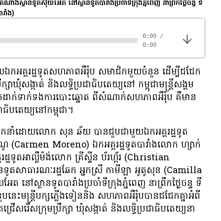
ថានទូត​ស៊ុយអែត នៅ​ស្ថានទូត​បារាំង​ប្រចាំ​ទីក្រុងភ្នំពេញ ​នា​​ព្រឹក​ថ្ងៃ​ចន្ទ ទី​
ារាំង)
0:00
/
0:00
ា​មួយ​ឯក​អគ្គរដ្ឋទូត​សហភាព​អឺរ៉ុប សមាជិក​មួយចំនួន ដើម្បី​ជជែក​
ក្សា​ឃុំ​សង្កាត់​ និង​លទ្ធិប្រជាធិបតេយ្យ​នៅ​ កម្ពុជា​មន្ត្រី​សង្គម​
ក​ដាក់​ទាក់​ទង​ការបោះឆ្នោត​ ពី​សំណាក់​សហភាព​អឺរ៉ុប គឺ​មាន​
ជាធិបតេយ្យ​នៅ​កម្ពុជា។
 ដឹក​នាំ​ដោយ​លោក សុន ឆ័យ បាន​ជួប​ជា​មួយ​ឯកអគ្គ​រដ្ឋទូត​
៉ូរ៉េណូ (Carmen Moreno) ឯកអគ្គរដ្ឋទូត​បារាំង​លោក ហ្សាក់
ឋទូត​អាល្លឺម៉ង់​លោក គ្រីស្ទីន ប័រហ្គ័រ (Christian
នទូត​សាធារណៈ​រដ្ឋ​ឆែក អ្នកស្រី កាមីឡា អូតូសុន (Camilla
នៅ​ស្ថានទូត​បារាំង​ប្រចាំ​ទីក្រុងភ្នំពេញ ​នា​​ព្រឹក​ថ្ងៃ​ចន្ទ ទី​
​មន្ត្រី​បក្ស​ភ្លើង​ទៀន​និង​ សហភាព​អឺរ៉ុប​បាន​ជជែក​គ្នា​អំពី​
្រើសរើស​ក្រុម​ប្រឹក្សា​ ឃុំ​សង្កាត់ និង​លទ្ធិប្រជាធិបតេយ្យ​នា​