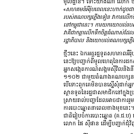
មូលដ្ឋាន។ ទោះ​យ៉ាង​ណា លោក ​ថា​
«
សហគមន៍​អឺរ៉ុប​ពេល​នេះ​ហាក់​ដូច​ជា​ស
របស់​គណបក្ស​ភ្លើង​ទៀន វា​ការ​លើក​ទឹក​ចិ
នៅ​កម្ពុជា​នេះ។ ការ​យក​យោបល់​របស់​គណ
វា​គឺ​ជា​កត្តា​លើក​ទឹក​ចិត្ត​ធំ​ណាស់​
រដ្ឋាភិបាល និង​យោបល់​គណបក្ស​ភ្ល
ថ្មីៗនេះ ឯកអគ្គរដ្ឋទូត​សហភាព​អឺរ៉ុប​
នេះ​ឱ្យ​បញ្ជាក់​ពី​មូលហេតុ​នៃ​ការ​
អ្នក​សង្កេត​ការណ៍​សង្គម​ស៊ីវិល​និង​នី
១១០២ ជា​មួយ​តំណាង​គណបក្ស​នយោប
បើ​ទោះ​ពួក​គេ​មិន​បាន​ស្នើ​សុំ​ដាក់​អ
ស្ថាន​ទូត​នៃ​រដ្ឋ​ជា​សមាជិក​នៅ​ក្នុង​ប
ស្រាយ​រាល់​បញ្ហា​ដែល​អាច​ជា​ការ​រ
ការបោះឆ្នោត​នា​ពេល​ខាង​មុខ​នេះ។ វិ
ជាតិ​រៀបចំ​ការ​បោះ​ឆ្នោត (គ.ជ.ប) លោ
លោក ផៃ ស៊ីផាន ដើម្បី​បញ្ជាក់​ជុំ​