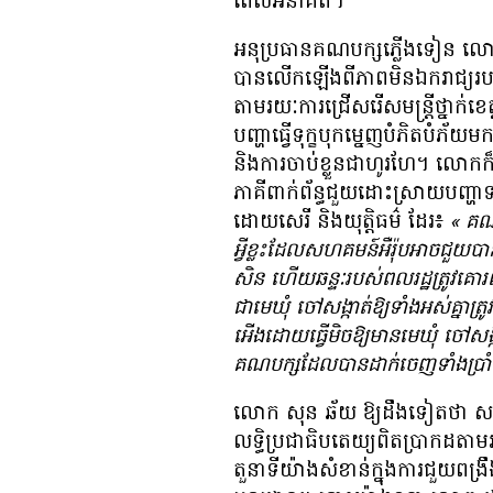
ពេល​អនាគត។
អនុប្រធាន​គណបក្ស​ភ្លើង​ទៀន​ លោក 
បាន​លើក​ឡើង​ពី​ភាព​មិន​ឯករាជ្យ​រប
តាមរយៈ​ការ​ជ្រើសរើស​មន្ត្រី​ថ្នាក់​ខ
បញ្ហា​ធ្វើ​ទុក្ខបុកម្នេញ​បំភិត​បំភ
និង​ការ​ចាប់​ខ្លួន​ជា​ហូរហែ។ លោក​ក៏​
ភាគី​ពាក់ព័ន្ធ​ជួយ​ដោះ​ស្រាយ​បញ្ហា​ទ
ដោយ​សេរី និង​យុត្តិធម៌ ដែរ៖
«​
គណប
អ្វី​ខ្លះ​ដែល​សហគមន៍​អឺរ៉ុប​អាច​ជួយ​បាន
សិន ហើយ​ឆន្ទៈ​របស់​ពលរដ្ឋ​ត្រូវ​គោរព​
ជា​មេ​ឃុំ ចៅសង្កាត់​ឱ្យ​ទាំង​អស់​គ្នា​
អើង​ដោយ​ធ្វើ​មិច​ឱ្យ​មាន​មេ​ឃុំ ចៅ​
គណបក្ស​ដែល​បាន​ដាក់​ចេញ​ទាំង​ប្រាំ
លោក សុន ឆ័យ ឱ្យ​ដឹង​ទៀត​ថា​ សភាព​
លទ្ធិប្រជាធិបតេយ្យ​ពិត​ប្រាកដ​តាម​រ
តួនាទី​យ៉ាង​សំខាន់​ក្នុង​ការ​ជួយ​ព