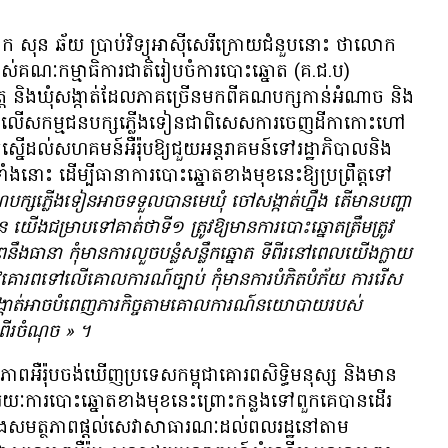
សុន ឆ័យ ប្រាប់​វិទ្យុ​អាស៊ី​សេរី​ក្រោយ​ជំនួប​នោះ ថា​លោក​
ស់​គណៈកម្មាធិការ​ជាតិ​រៀបចំ​ការ​បោះ​ឆ្នោត (គ.ជ.ប)
េត្ត និង​ឃុំ​សង្កាត់​ដែល​ភាគ​ច្រើន​មក​ពី​គណបក្ស​កាន់​អំណាច​ និង​
័យ​មក​លើ​សកម្មជន​បក្ស​ភ្លើង​ទៀន​ជា​ពិសេស​ការ​ចេញដីកា​កោះ​ហៅ
ស្នើ​ដល់​សហគមន៍​អឺរ៉ុប​ឱ្យ​ជួយ​អន្តរាគមន៍​ទៅ​រដ្ឋាភិបាល​និង​
ាំង​នោះ ដើម្បី​ធានា​ការបោះឆ្នោត​ខាង​មុខ​នេះ​ឱ្យ​ប្រព្រឹត្ត​ទៅ​
ក្ស​ភ្លើង​ទៀន​អាច​ទទួល​បាន​មេ​ឃុំ ចៅ​សង្កាត់​ហ្នឹង តើមាន​បញ្ហា​
 យើង​ជម្រាប​ទៅ​គាត់​ថាទី១ ត្រូវ​ឱ្យ​មាន​ការ​បោះ​ឆ្នោត​ត្រឹម​ត្រូវ​
នឹងធា​នា កុំ​មាន​ការ​លួច​បន្លំ​សន្លឹក​ឆ្នោត ទីពីរ​នៅ​ពេល​យើង​ក្លាយ​
ត្រូវ​គោរព​ទៅ​លើ​គោល​ការណ៍​ច្បាប់ កុំ​មាន​ការ​បំភិតបំភ័យ ការ​រើស​
សង្កាត់​អាច​បំពេញ​ភារ​កិច្ច​តាម​គោល​ការណ៍​នយោបាយ​របស់​
ពីរ​ចំណុច
»
។
អឺរ៉ុប​ចង់​ឃើញ​ប្រទេស​កម្ពុជា​គោរព​សិទ្ធិ​មនុស្ស និង​មាន​
យៈ​ការ​បោះ​ឆ្នោត​ខាង​មុខ​នេះ​ព្រោះ​កន្លង​ទៅ​ពួក​គេ​បាន​ដើរ​
ង្រឹង​សមត្ថភាព​ផ្តល់​សេវា​សាធារណៈ​ដល់​ពលរដ្ឋ​នៅ​តាម​