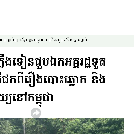
ាព
ច្បាប់
ប្រវត្តិបុគ្គល
រូបភាព
វីដេអូ
វេទិកា​អ្នក​ស្ដាប់
សភ្លើងទៀនជួបឯកអគ្គរដ្ឋទូត
ជែកពីរឿងបោះឆ្នោត និង
យ្យនៅកម្ពុជា