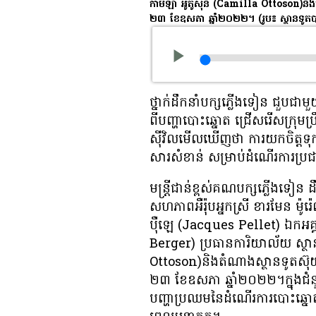
កាមីឡា អូតូសុន (Camilla Ottoson)​និង​តំណាង​ស្
២៣ ខែឧសភា ឆ្នាំ២០២២។
(រូប៖ ស្ថានទូតប
ថ្នាក់​ដឹក​នាំ​បក្ស​ភ្លើង​ទៀន ជួប​ជ
ពី​បញ្ហា​បោះ​ឆ្នោត​ ជ្រើសរើស​ក្រុម​ប្រឹ
ស៊ីវិល​មើល​ឃើញ​ថា​ ការ​យក​ចិត្ត​ទុ
សារ​សំខាន់​ សម្រាប់​ដំណើរ​ការ​ប្រ
មន្ត្រី​ជាន់​ខ្ពស់​គណបក្ស​ភ្លើងទៀន
សហ​ភាព​អឺរ៉ុប​អ្នកស្រី ខារមែន ម
ប៉ឺឡេ​ (Jacques Pellet) ឯកអគ្គរដ្
Berger) ប្រធាន​ការិយាល័យ​ ស្ថា
Ottoson)​និង​តំណាង​ស្ថានទូត​ស៊ុយអែត 
២៣ ខែឧសភា ឆ្នាំ២០២២។ក្នុង​ជំនួប​នេះ
បញ្ហា​ប្រឈម​នៃ​ដំណើរ​ការ​បោះ​ឆ្នោត​ជ