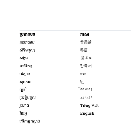
ប្រធានបទ
ភាសា
Opens in new wind
នយោបាយ
普通话
Opens in new window
សិទ្ធិ​មនុស្ស
粤语
Opens in new wind
សង្គម
မြန်မာ
Opens in new wind
អាជីវកម្ម
한국어
Opens in new window
បរិស្ថាន
ລາວ
Opens in new window
សុខភាព
ខ្មែ
Opens in new wind
ច្បាប់
བོད་སྐད།
Opens in new wind
ប្រវត្តិបុគ្គល
ئۇيغۇر
Opens in new w
រូបភាព
Tiếng Việt
Opens in new win
វីដេអូ
English
វេទិកា​អ្នក​ស្ដាប់