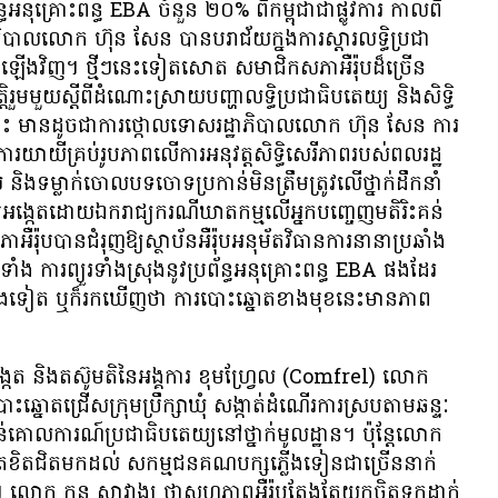
ធ​អនុគ្រោះ​ពន្ធ EBA ចំនួន ២០% ពី​កម្ពុជា​ជា​ផ្លូវការ កាលពី​
បាល​លោក ហ៊ុន សែន បាន​បរាជ័យ​ក្នង​ការ​ស្ដារ​លទ្ធិប្រជា
ស​ឡើងវិញ។ ថ្មីៗនេះ​ទៀតសោត សមាជិក​សភា​អឺរ៉ុប​ដ៏​ច្រើន​
ួម​មួយ​ស្ដីពី​ដំណោះស្រាយ​បញ្ហា​លទ្ធិប្រជាធិបតេយ្យ និង​សិទ្ធិ
ិ​នោះ មាន​ដូចជា​ការ​ថ្កោលទោស​រដ្ឋាភិបាល​លោក ហ៊ុន សែន ការ​
ការ​យាយី​គ្រប់​រូបភាព​លើ​ការ​អនុវត្ត​សិទ្ធិ​សេរីភាព​របស់​ពលរដ្ឋ
ទម្លាក់​ចោល​បទ​ចោទ​ប្រកាន់​មិន​ត្រឹមត្រូវ​លើ​ថ្នាក់ដឹកនាំ​
ង្កេត​ដោយ​ឯករាជ្យ​​ករណី​ឃាតកម្ម​លើ​អ្នក​បញ្ចេញ​មតិ​រិះគន់​
ុប​បាន​ជំរុញ​ឱ្យ​ស្ថាប័ន​អឺរ៉ុប​អនុម័ត​វិធានការ​នានា​ប្រឆាំង​
ួម​ទាំង ការ​ព្យួរ​ទាំងស្រុង​នូវ​ប្រព័ន្ធ​អនុគ្រោះ​ពន្ធ EBA ផង​ដែរ
ាំង​ទៀត ឬ​ក៏​រក​ឃើញ​ថា ការ​បោះឆ្នោត​ខាងមុខ​នេះ​មាន​ភាព​
នែក​អង្កេត និង​តស៊ូ​មតិ​នៃ​អង្គ​ការ​ ខុមហ្រ្វែល (Comfrel) លោក
ោត​ជ្រើស​ក្រុមប្រឹក្សា​ឃុំ សង្កាត់​ដំណើរ​ការ​ស្រប​តាម​ឆន្ទៈ​
់​គោលការណ៍​ប្រជាធិបតេយ្យ​នៅ​ថ្នាក់​មូល​ដ្ឋាន។ ប៉ុន្តែ​លោក​
ខិត​ជិត​មក​ដល់​ សកម្មជន​គណបក្ស​ភ្លើង​ទៀន​ជា​ច្រើន​នាក់
្ទាប់។ លោក កន សាវាង្ស ថា​សហភាព​អឺរ៉ុប​តែង​តែ​យក​ចិត្ត​ទុក​ដាក់​