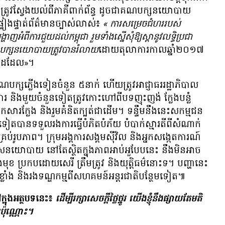
េ​ត្រូវ​ស្វែង​យល់​ពី​ភាគី​ពាក់​ព័ន្ធ​ ដូច​ជា​គណបក្ស​នយោបាយ
​ផ្ទៀងផ្ទាត់​ព័ត៌មាន​ច្បាស់លាស់៖
«​
ការ​សម្រេច​ជំហរ​របស់​
អំពី​ការ​ជួយ​ដល់​កម្ពុជា រួម​ទាំង​ស្នើ​សុំ​ឱ្យ​ស្តា​នូវ​លទ្ធិ​ប្រជា
្ស​នយោបាយ​ត្រូវ​បាន​រំលាយ
​ដោយ​តុលាការ​កាល​ឆ្នាំ២០១៧
ារ​ដដែល»។
ក្ស​ភ្លើង​ទៀន​ចំនួន​ ៥នាក់​ ហើយ​ត្រូវ​អាជ្ញាធរ​រដ្ឋាភិបាល
និង​មួយ​ចំនួន​ទៀត​ត្រូវ​កោះ​ហៅ​ពី​បទ​ញុះញង់ ក្លែង​បន្លំ​
​សារ​ក្លែង និង​រួម​គំនិត​ក្បត់ជាដើម។ ទន្ទឹម​នឹង​នេះ​សកម្ម​ជន
ាន​ទទួល​រង​ការ​ធ្វើ​​​បំភិតបំភ័យ បំបាក់​ស្មារតី​​​​​ពី​​​សំណាក់​​​​
 ស្ទើរ​គ្រប់​រូបភាព។ ក្រុម​អង្គ​ការ​សង្គម​ស៊ីវិល និង​​អ្នក​​សង្កេត​ការណ៍​
យោបាយ ​​នៅ​តែ​​ស្ថិត​​ក្នុង​​ភាព​​អាប់​អួ​​បែប​នេះ​ នឹង​​មិន​​អាច​​
​មុខ ​ប្រកប​​ដោយ​សេរី ​ត្រឹមត្រូវ ​និង​​យុត្តិធម៌​​នោះ​​ទ។ បញ្ហា​នេះ​
​ខ្លាំង និង​រង​ទណ្ឌកម្ម​ពី​សហគមន៍​អន្តរជាតិ​បន្ថែម​ទៀត៕
​ក្នុង​អត្ថបទ​នេះ៖
ដើម្បី​រក្សា​សេចក្ដី​ថ្លៃថ្នូរ យើង​ខ្ញុំ​នឹង​ផ្សាយ​តែ​មតិ​
​ប៉ុណ្ណោះ។