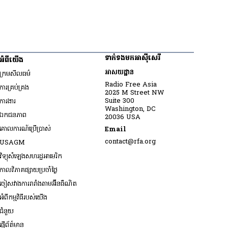
ទាក់ទងមកអាស៊ីសេរី
អំពីយើង
អាសយដ្ឋាន
ក្រមសីលធម៌
Radio Free Asia
ការគ្រប់គ្រង
2025 M Street NW
Opens in new window
Suite 300
ការងារ
Washington, DC
ឯកជនភាព
20036 USA
គោលការណ៍ប្រើប្រាស់
Email
Opens in new window
contact@rfa.org
USAGM
Opens in new window
វិទ្យុសំឡេងសហរដ្ឋអាមេរិក
កាលវិភាគផ្សាយប្រចាំថ្ងៃ
ចៀសវាង​ការរារាំង​តាម​អ៊ីនធឺណិត
អំពីកម្មវិធីរបស់យើង
ជំនួយ
ផ្ញើព័ត៌មាន