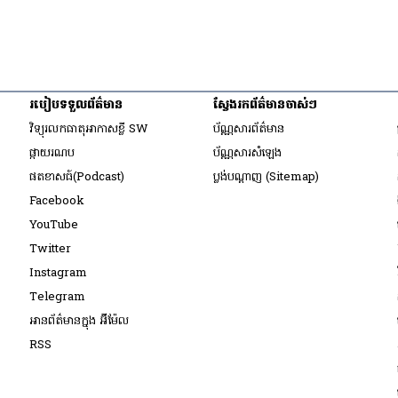
របៀប​ទទួល​ព័ត៌មាន​
ស្វែងរកព័ត៌មានចាស់ៗ
ow
វិទ្យុ​រលក​ធាតុអាកាស​ខ្លី SW
ប័ណ្ណសារ​ព័ត៌មាន​
​ផ្កាយ​រណប
ប័ណ្ណសារ​សំឡេង
ow
​ផតខាសធ៍(Podcast)
ប្លង់បណ្តាញ (Sitemap)
ow
Opens in new window
Facebook
Opens in new window
YouTube
Opens in new window
Twitter
ow
Opens in new window
Instagram
ow
Opens in new window
Telegram
indow
អានព័ត៌មានក្នុង អ៊ីម៉ែល
dow
Opens in new window
RSS