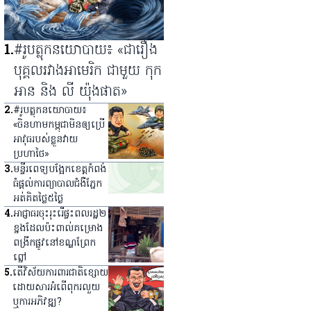
1
.
#រូបត្លុកនយោបាយ៖ «ជារឿង
បុគ្គលរវាងអាមេរិក ជាមួយ កុក
អាន និង លី យ៉ុងផាត»
2
.
#រូបត្លុកនយោបាយ៖
«ចិនហាមកម្ពុជាមិនឲ្យប្រើ
អាវុធរបស់ខ្លួនវាយ
ប្រហាថៃ»
3
.
មន្ទីរពេទ្យ​បង្អែក​ខេត្ត​កំពង់
ធំ​ផ្ដល់​ការ​ព្យាបាល​ជំងឺ​ភ្នែក​
អត់​គិត​ថ្លៃ​៥​ថ្ងៃ
4
.
អាជ្ញាធរ​ចុះ​រុះរើ​ផ្ទះ​ពលរដ្ឋ​២​
ខ្នង​ដែល​ប៉ះពាល់​គម្រោង​
ពង្រីក​ផ្លូវ​នៅ​ខណ្ឌ​ព្រែក
ព្នៅ
5
.
តើវិស័យការពារជាតិខ្សោយ
ដោយសារអំពើពុករលួយ
ឬការអភិវឌ្ឍ?