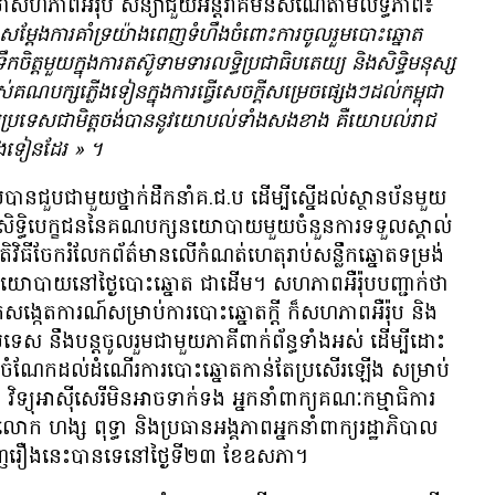
សហភាព​អឺរ៉ុប សន្យា​ជួយ​អន្តរាគមន៍​សំណើ​តាម​លទ្ធភាព៖
ម្ដែង​ការ​គាំទ្រ​យ៉ាង​ពេញ​ទំហឹង​ចំពោះ​ការ​ចូល​រួម​បោះ​ឆ្នោត​
ត្ត​មួយ​ក្នុង​ការ​តស៊ូ​ទាមទារ​លទ្ធិ​ប្រជាធិបតេយ្យ និង​​សិទ្ធិ​មនុស្ស​
បក្ស​ភ្លើង​ទៀន​ក្នុង​ការ​ធ្វើ​សេចក្តី​សម្រេច​ផ្សេងៗ​ដល់​កម្ពុជា
ដែល​ប្រទេស​ជា​មិត្ត​ចង់​បាន​នូវ​យោបល់​ទាំង​សង​ខាង គឺ​យោបល់​រាជ​
ើងទៀន​ដែរ
»
។
បាន​ជួប​ជា​មួយ​ថ្នាក់​ដឹកនាំ​គ.ជ.ប ដើម្បី​ស្នើ​ដល់​ស្ថានប័ន​មួយ​
ដក​សិទ្ធិ​បេក្ខជន​នៃ​គណបក្ស​នយោបាយ​មួយ​ចំនួន​ការ​ទទួល​ស្គាល់​
តិវិធី​ចែក​រំលែក​ព័ត៌មាន​លើ​កំណត់​ហេតុ​រាប់​សន្លឹក​ឆ្នោត​ទម្រង់​
ាយ​នៅ​ថ្ងៃ​បោះឆ្នោត​ ជាដើម។ សហភាព​អឺរ៉ុប​បញ្ជាក់​ថា​
្នក​សង្កេត​ការណ៍​សម្រាប់​ការ​បោះឆ្នោត​ក្តី ក៏​សហភាព​អឺរ៉ុប និង​
្រទេស នឹង​បន្ត​ចូល​រួម​ជា​មួយ​ភាគី​ពាក់ព័ន្ធ​ទាំងអស់​ ដើម្បី​ដោះ​
ួម​ចំណែក​ដល់​ដំណើរ​ការបោះឆ្នោត​កាន់​តែ​ប្រសើរ​ឡើង សម្រាប់​
ទ្យុអាស៊ីសេរី​មិន​អាច​ទាក់ទង​ អ្នក​នាំ​ពាក្យ​គណៈកម្មាធិការ​
ក ហង្ស ពុទ្ធា និង​ប្រធាន​អង្គភាព​អ្នក​នាំ​ពាក្យ​រដ្ឋាភិបាល​
វិញ​រឿង​នេះ​បាន​ទេ​នៅ​ថ្ងៃ​ទី​២៣ ខែឧសភា។