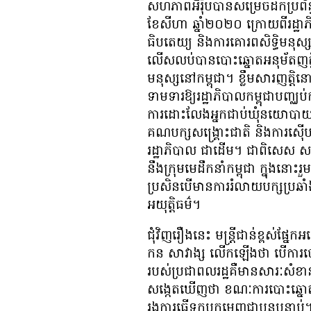
សហភាព​អឺរ៉ុប​បាន​សម្រេច​ដក​ប្រព័ន្
ខែសីហា ឆ្នាំ២០២០ ក្រោយពី​រដ្ឋាភិ
ធិបតេយ្យ និង​ការគោរព​សិទ្ធិមនុស្
លើសលប់​បាន​បោះឆ្នោត​អនុម័ត​ញត្តិ​រ
មនុស្ស​នៅ​កម្ពុជា។ ខ្លឹមសារ​ញត្ត
ទាមទារ​ឱ្យ​រដ្ឋាភិបាល​កម្ពុជា​បញ្ឈប់​
ការ​ដោះលែង​អ្នកជាប់ឃុំ​នយោបាយ និង​
គណបក្ស​សង្គ្រោះ​ជាតិ និង​ការ​ស៊ើបអ
រដ្ឋាភិបាល ជាដើម។ ជាពិសេស​ សភា​អឺរ៉
នឹង​ក្រុម​មេដឹកនាំ​កម្ពុជា ក្នុង​នោះ​រ
ប្រសិនបើ​មាន​ការ​រំលាយ​បក្ស​ប្រឆ
អយុត្តិធម៌។
ជុំវិញ​រឿង​នេះ មន្ត្រី​ជាន់​ខ្ពស់​ផ្
កន សាវាង្ស លើក​ឡើង​ថា បើ​ការបោះឆ្ន
របស់​ប្រជាពលរដ្ឋ​គឺ​មាន​សារៈ​សំខាន
សង្កេត​ឃើញ​ថា ខណៈ​ការ​បោះឆ្នោត​
រង​ការ​ធ្វើ​ទុក្ខបុកម្នេញ​ជា​បន្តបន