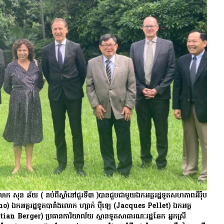
យ​លោក សុន ឆ័យ ( រាប់ពីស្តាំនៅជួរទី៣ )បាន​ជួប​ជា​មួយ​ឯកអគ្គ​រដ្ឋទូត​សហ​ភាព​អឺរ៉ុប​
o) ឯកអគ្គរដ្ឋទូត​បារាំង​លោក ហ្សាក់ ប៉ឺឡេ (Jacques Pellet) ឯកអគ្គ
ristian Berger) ប្រធាន​ការិយាល័យ​ ស្ថានទូត​សាធារណៈ​រដ្ឋឆែក អ្នកស្រី