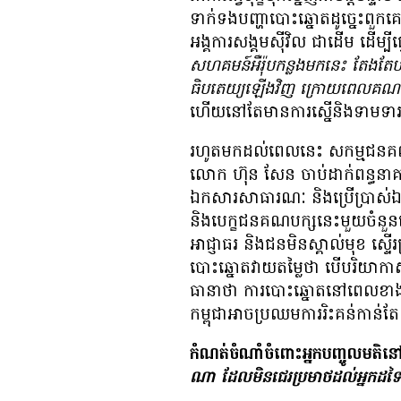
ទាក់​ទង​បញ្ហា​បោះឆ្នោត​ដូច្នេះ​ពួក​គ
អង្គការ​សង្គម​ស៊ីវិល​ ជា​ដើម ដើម្បី
សហគមន៍​អឺរ៉ុប​កន្លង​មក​នេះ តែង​តែ​បង្ហាញ​
ធិបតេយ្យ​ឡើងវិញ ក្រោយ​ពេល​គណបក
ហើយ​នៅតែ​មាន​ការ​ស្នើ​និង​ទាម​ទ
រហូត​មក​​​ដល់​ពេល​នេះ សកម្ម​ជន​គណប
លោក ហ៊ុន សែន ចាប់​ដាក់​ពន្ធនាគារ ​
ឯកសារ​​​សាធារណៈ​ និង​ប្រើ​ប្រាស់​ឯក
និង​បេក្ខជន​គណបក្ស​នេះ​មួយ​ចំនួន​ទៀត​ប
អាជ្ញា​ធរ​ និង​​​​​ជន​មិន​​​​ស្គាល់​​​​មុខ
បោះឆ្នោត​វាយ​តម្លៃ​​ថា ​បើ​បរិយាកាស​​ន
ធានា​​ថា ការ​​បោះ​ឆ្នោត​​នៅ​​ពេល​​ខាង​
កម្ពុជា​អាច​ប្រឈម​ការរិះគន់​កាន់​តែ
កំណត់​ចំណាំ​ចំពោះ​អ្នក​បញ្ចូល​មតិ​នៅ
ណា ដែល​មិន​ជេរ​ប្រមាថ​ដល់​អ្នក​ដទៃ