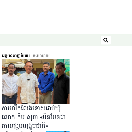
ស្វែងរក
អត្ថបទពេញនិយម
នយោបាយ
ការលើកលែងទោសជាប់ឃុំ
លោក កឹម សុខា «មិនមែនជា
ការបង្រួបបង្រួមជាតិ»