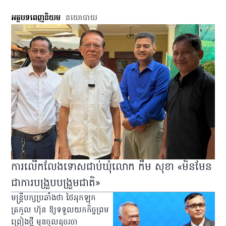
អត្ថបទពេញនិយម
នយោបាយ
ការលើកលែងទោសជាប់ឃុំលោក កឹម សុខា «មិនមែន
ជាការបង្រួបបង្រួមជាតិ»
មន្ត្រីបក្សប្រឆាំងថា ថៃអុកឡុក
ត្រកូល ហ៊ុន ឱ្យទទួលយកកិច្ចព្រម
ព្រៀងថ្មី មុនចូលតុចរចា