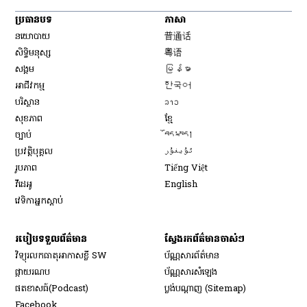
ប្រធានបទ
ភាសា
Opens in new window
នយោបាយ
普通话
Opens in new window
សិទ្ធិ​មនុស្ស
粤语
Opens in new window
សង្គម
မြန်မာ
Opens in new window
អាជីវកម្ម
한국어
Opens in new window
បរិស្ថាន
ລາວ
Opens in new window
សុខភាព
ខ្មែ
Opens in new window
ច្បាប់
བོད་སྐད།
Opens in new window
ប្រវត្តិបុគ្គល
ئۇيغۇر
Opens in new window
រូបភាព
Tiếng Việt
Opens in new window
វីដេអូ
English
វេទិកា​អ្នក​ស្ដាប់
របៀប​ទទួល​ព័ត៌មាន​
ស្វែងរកព័ត៌មានចាស់ៗ
វិទ្យុ​រលក​ធាតុអាកាស​ខ្លី SW
ប័ណ្ណសារ​ព័ត៌មាន​
​ផ្កាយ​រណប
ប័ណ្ណសារ​សំឡេង
​ផតខាសធ៍(Podcast)
ប្លង់បណ្តាញ (Sitemap)
Opens in new window
Facebook