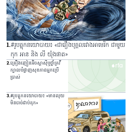
1
.
#រូបត្លុកនយោបាយ៖ «ជារឿងបុគ្គលរវាងអាមេរិក ជាមួយ
កុក អាន និង លី យ៉ុងផាត»
2
.
គ្រឿង​ញៀន​អ៊ិចស្តាស៊ី​ឬ​ថ្នាំ​គ្រវី​
ក្បាល​បំផ្លាញ​សុខភាព​អ្នក​ប្រើ
ប្រាស់
3
.
#រូបត្លុកនយោបាយ៖ «មានលុយ
មិនបាច់ជាប់គុក»