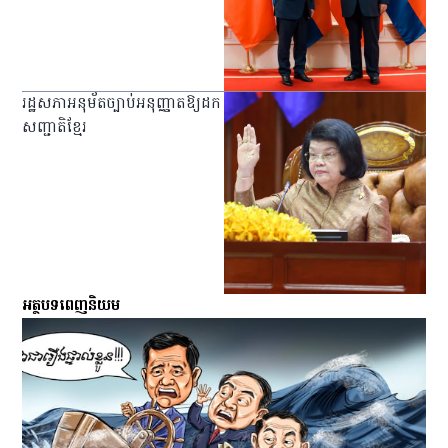
រដ្ឋសភាអនុម័តច្បាប់អនុញ្ញាតឱ្យដក
សញ្ជាតិខ្មែរ
អត្ថបទពេញនិយម