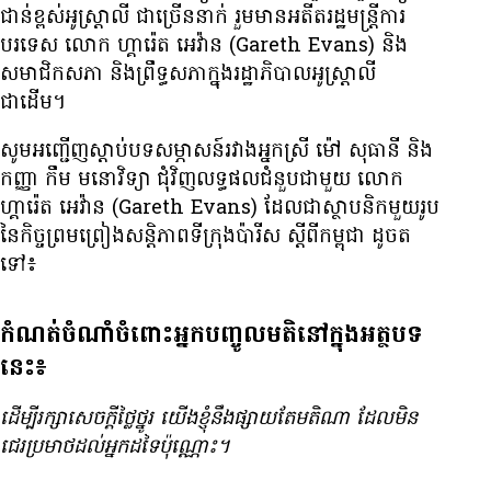
ជាន់​ខ្ពស់​អូស្ត្រាលី ជាច្រើន​នាក់ រួម​មាន​អតីត​រដ្ឋមន្ត្រី​ការ​
បរទេស លោក ហ្គារ៉េត អេវ៉ាន (Gareth Evans) និង​
សមាជិក​សភា និង​ព្រឹទ្ធសភា​ក្នុង​រដ្ឋាភិបាល​អូស្ត្រាលី
ជាដើម។
សូម​អញ្ជើញ​ស្តាប់​បទ​សម្ភាសន៍​រវាង​អ្នកស្រី ម៉ៅ សុធានី និង​
កញ្ញា កឹម មនោវិទ្យា ជុំវិញ​លទ្ធផល​ជំនួប​ជាមួយ លោក
ហ្គារ៉េត អេវ៉ាន (Gareth Evans) ដែល​ជា​ស្ថាបនិក​មួយ​រូប​
នៃ​កិច្ច​ព្រមព្រៀង​សន្តិភាព​ទីក្រុង​ប៉ារីស ស្ដីពី​កម្ពុជា ដូច​ត​
ទៅ៖
កំណត់ចំណាំចំពោះអ្នកបញ្ចូលមតិនៅក្នុងអត្ថបទ
នេះ៖
ដើម្បី​រក្សា​សេចក្ដី​ថ្លៃថ្នូរ យើង​ខ្ញុំ​នឹង​ផ្សាយ​តែ​មតិ​ណា ដែល​មិន​
ជេរ​ប្រមាថ​ដល់​អ្នក​ដទៃ​ប៉ុណ្ណោះ។