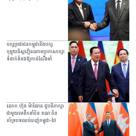
បក្សប្រជាជនកម្ពុជានិងបក្ស
កុម្មុយនិស្ដវៀតណាមប្រកាសរក្សា
ទំនាក់ទំនងឱ្យកាន់តែរឹងមាំ
លោក ហ៊ុន ម៉ាណែត ជួបពិភាក្សា
ជាមួយមេដឹកនាំចិន ខណៈចិន
គាំទ្របទឈប់បាញ់កម្ពុជា-ថៃ