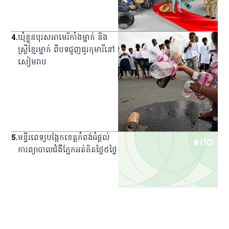
4
.
ឃុំ​ខ្លួន​បុរស​អាមេរិកាំង​ម្នាក់ និង​
ស្ត្រី​ខ្មែរ​ម្នាក់ ពី​បទ​ជួញ​ដូរ​កុមារី​នៅ​
សៀមរាប
5
.
មន្ទីរពេទ្យ​បង្អែក​ខេត្ត​កំពង់ធំ​ផ្ដល់​
ការ​ព្យាបាល​ជំងឺ​ភ្នែក​អត់​គិត​ថ្លៃ​៥​ថ្ងៃ