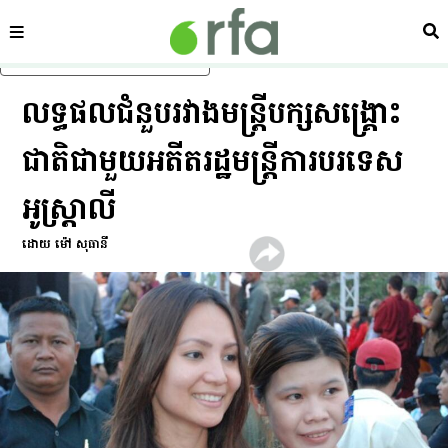
ផ្នែក
ស្វ
រំលងទៅមាតិកាចម្បង
លទ្ធផល​ជំនួប​រវាង​មន្ត្រី​បក្ស​សង្គ្រោះ​
ជាតិ​ជាមួយ​អតីត​រដ្ឋមន្ត្រី​ការ​បរទេស​
អូស្ត្រាលី
ដោយ ម៉ៅ សុធានី