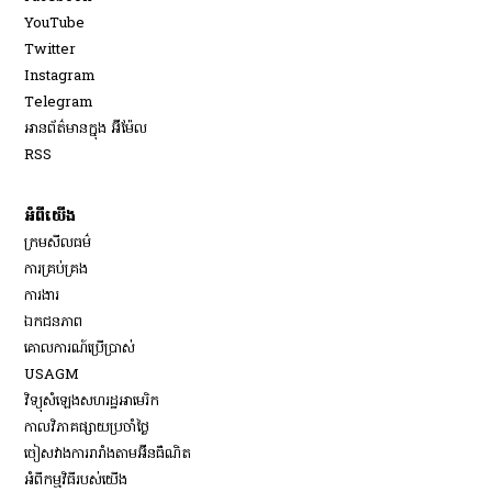
Opens in new window
YouTube
Opens in new window
Twitter
Opens in new window
Instagram
Opens in new window
Telegram
អានព័ត៌មានក្នុង អ៊ីម៉ែល
Opens in new window
RSS
អំពីយើង
ក្រមសីលធម៌
ការគ្រប់គ្រង
Opens in new window
ការងារ
ឯកជនភាព
គោលការណ៍ប្រើប្រាស់
Opens in new window
USAGM
Opens in new window
វិទ្យុសំឡេងសហរដ្ឋអាមេរិក
កាលវិភាគផ្សាយប្រចាំថ្ងៃ
ចៀសវាង​ការរារាំង​តាម​អ៊ីនធឺណិត
អំពីកម្មវិធីរបស់យើង