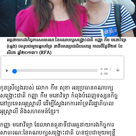
អគ្គនាយក​រង​កិច្ចការ​សាធារណៈ​នៃ​គណបក្ស​សង្គ្រោះ​ជាតិ កញ្ញា កឹម មនោវិទ្យា
(ឆ្វេង) ថត​រូប​ជាមួយ​អ្នក​គាំទ្រ នា​ទីលាន​ប្រជាធិបតេយ្យ កាល​ពី​ថ្ងៃ​ទី​២៨ ខែ​
សីហា ឆ្នាំ​២០១៣។
(RFA)
0:00
/
0:00
កូន​ស្រី​ច្បង​របស់ លោក កឹម សុខា អនុប្រធាន​គណបក្ស​
សង្គ្រោះ​ជាតិ កញ្ញា កឹម មនោវិទ្យា កំពុង​បំពេញ​ទស្សនកិច្ច​
នៅ​ប្រទេស​អូស្ត្រាលី ដើម្បី​ស្វែង​រក​ការ​គាំទ្រ​ពី​រដ្ឋាភិបាល​
អូស្ត្រាលី និង​សហគមន៍​ខ្មែរ។
កញ្ញា មនោវិទ្យា ដែល​មាន​តួនាទី​ជា​អគ្គនាយក​រង​កិច្ចការ​
សាធារណៈ​នៃ​គណបក្ស​សង្គ្រោះ​ជាតិ បាន​ជួប​ជាមួយ​មន្ត្រី​