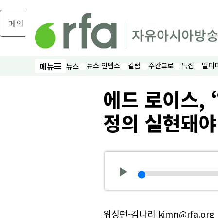
메인 콘텐츠로 건너뛰기
메뉴
뉴스 인뎁스
칼럼
주간프로
특집
멀티
뉴스
메뉴
에드 로이스,
정의 실현돼야
워싱턴-김나리 kimn@rfa.org