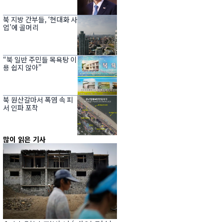
북 지방 간부들, ‘현대화 사
업’에 골머리
“북 일반 주민들 목욕탕 이
용 쉽지 않아”
북 원산갈마서 폭염 속 피
서 인파 포착
많이 읽은 기사