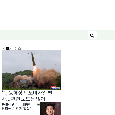
검색
더 보기
뉴스
북, 동해상 탄도미사일 발
사...관련 보도는 없어
통일장관 “이 대통령, 남북
평화공존 의지 확실”