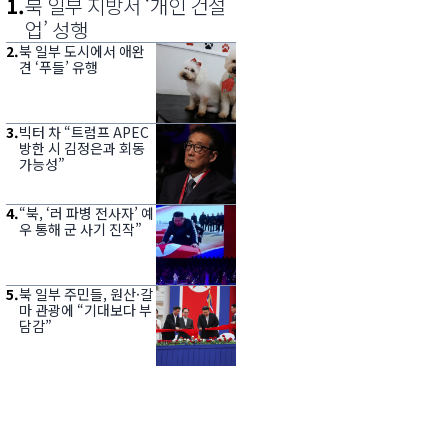
1
.
북 일부 지방서 ‘개인 건설
업’ 성행
2
.
북 일부 도시에서 애완
견 ‘푸들’ 유행
3
.
빅터 차 “트럼프 APEC
방한 시 김정은과 회동
가능성”
4
.
“북, ‘러 파병 전사자’ 예
우 통해 군 사기 진작”
5
.
북 일부 주민들, 원산·갈
마 관광에 “기대보다 부
담감”