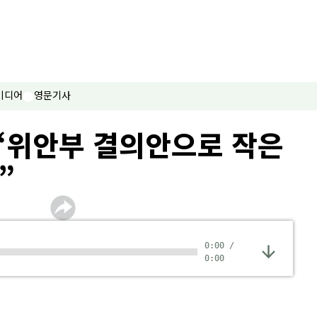
미디어
영문기사
 “위안부 결의안으로 작은
”
0:00
/
0:00