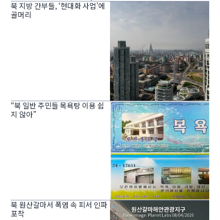
북 지방 간부들, ‘현대화 사업’에
골머리
“북 일반 주민들 목욕탕 이용 쉽
지 않아”
북 원산갈마서 폭염 속 피서 인파
포착