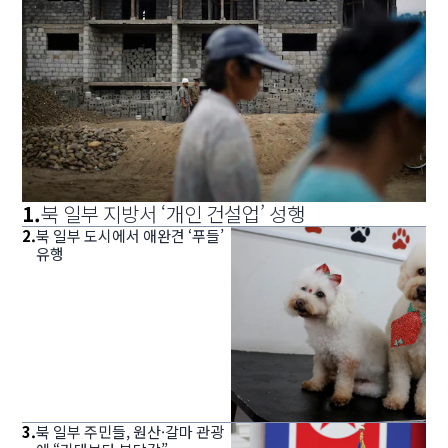
1
.
북 일부 지방서 ‘개인 건설업’ 성행
2
.
북 일부 도시에서 애완견 ‘푸들’
유행
3
.
북 일부 주민들, 원산·갈마 관광