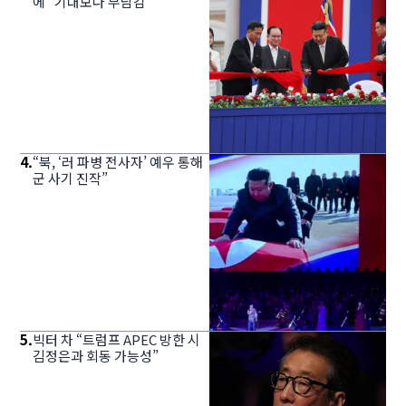
에 “기대보다 부담감”
4
.
“북, ‘러 파병 전사자’ 예우 통해
군 사기 진작”
5
.
빅터 차 “트럼프 APEC 방한 시
김정은과 회동 가능성”