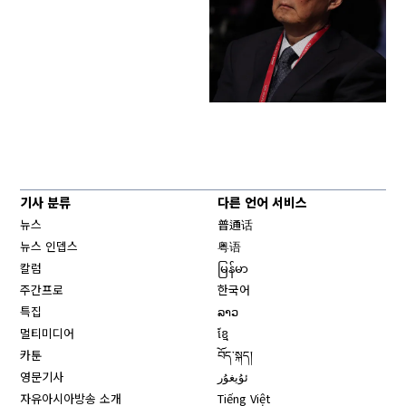
기사 분류
다른 언어 서비스
뉴스
普通话
뉴스 인뎁스
粤语
칼럼
မြန်မာ
주간프로
한국어
특집
ລາວ
멀티미디어
ខ្មែ
카툰
བོད་སྐད།
영문기사
ئۇيغۇر
자유아시아방송 소개
Tiếng Việt