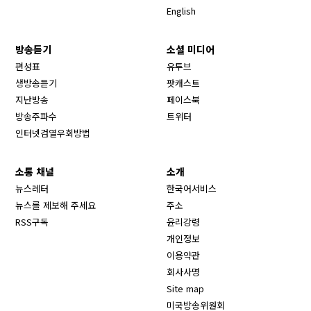
English
방송듣기
소셜 미디어
Opens in new window
편성표
유투브
생방송듣기
팟캐스트
Opens in new window
지난방송
페이스북
Opens in new window
방송주파수
트위터
Opens in new window
인터넷검열우회방법
소통 채널
소개
뉴스레터
한국어서비스
뉴스를 제보해 주세요
주소
RSS구독
윤리강령
개인정보
이용약관
회사사명
Site map
Opens in new wind
미국방송위원회