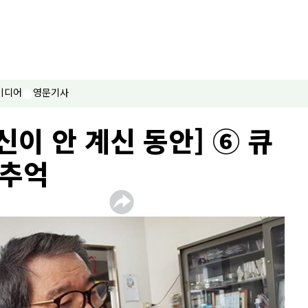
미디어
영문기사
신이 안 계신 동안] ⑥ 큐
 추억