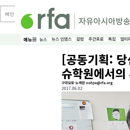
메인 콘텐츠로 건너뛰기
메뉴
뉴스 인뎁스
칼럼
주간프로
특집
멀티
뉴스
메뉴
[공동기획: 당
슈학원에서의
구마모토-노재완 nohjw@rfa.org
2017.06.02