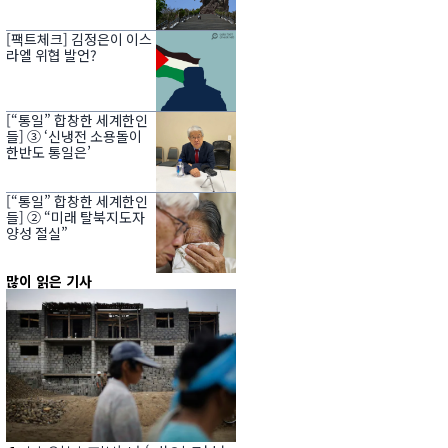
[팩트체크] 김정은이 이스
라엘 위협 발언?
[“통일” 합창한 세계한인
들] ③ ‘신냉전 소용돌이
한반도 통일은’
[“통일” 합창한 세계한인
들] ② “미래 탈북지도자
양성 절실”
많이 읽은 기사