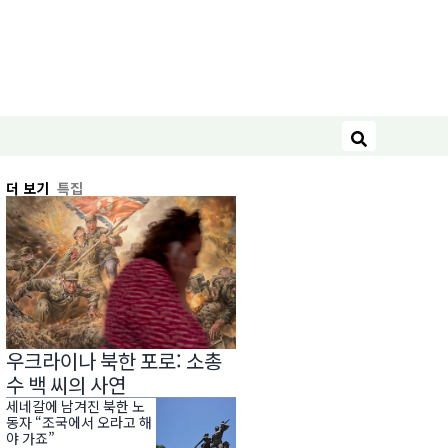
검색
더 보기
특집
우크라이나 북한 포로: 소총
수 백 씨의 사연
세네갈에 남겨진 북한 노
동자 “조국에서 오라고 해
야 가죠”