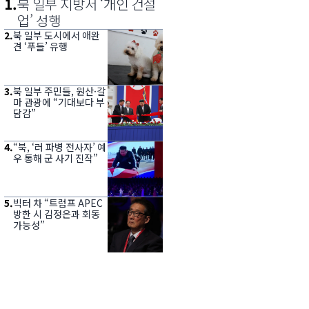
1
.
북 일부 지방서 ‘개인 건설
업’ 성행
2
.
북 일부 도시에서 애완
견 ‘푸들’ 유행
3
.
북 일부 주민들, 원산·갈
마 관광에 “기대보다 부
담감”
4
.
“북, ‘러 파병 전사자’ 예
우 통해 군 사기 진작”
5
.
빅터 차 “트럼프 APEC
방한 시 김정은과 회동
가능성”