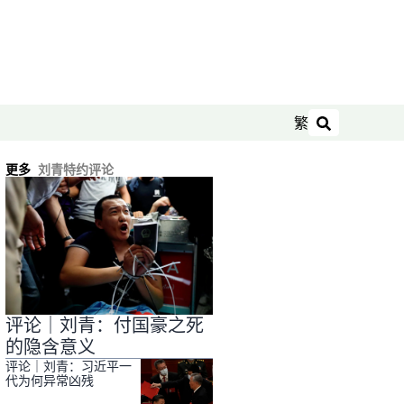
繁
搜索
更多
刘青特约评论
评论｜刘青：付国豪之死
的隐含意义
评论｜刘青：习近平一
代为何异常凶残