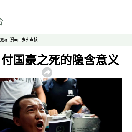
西藏纵览
解读新疆
财经时时听
评论
视频
漫画
事实查核
播客
显示 播客 个子部分
：付国豪之死的隐含意义
《亚太报道》音频
漫画
事实查核
视频
显示 视频 个子部分
亚洲很想聊
观点
专题与访谈