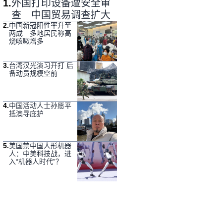
1
.
外国打印设备遭安全审
查 中国贸易调查扩大
2
.
中国新冠阳性率升至
两成 多地居民称高
烧咳嗽增多
3
.
台湾汉光演习开打 后
备动员规模空前
4
.
中国活动人士孙愿平
抵澳寻庇护
5
.
美国禁中国人形机器
人：中美科技战，进
入“机器人时代”？