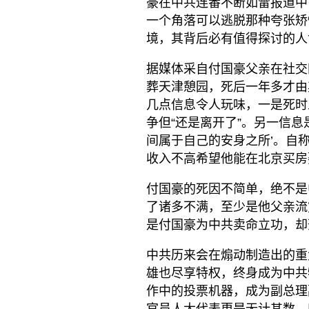
豪在中共连番不断如雷报道中
一个角落可以逃脱那种夸张矫
境，其背后必有值得探讨的人
据媒体采自付国豪父亲在社交
葬天津憩园，死后一年多才由
几点信息令人玩味，一是死时
争但“还是离开了”。另一信
间属于自己的安身之所’。自
收入不高希望他能在北京买房
付国豪的死因不简单，绝不是
了诸多不满，至少是他父亲流
是付国豪为中共卖命立功，却
中共历来会在煽动制造出的重
雄也尽享特权，终身成为中共
作中的投票机器，成为副总理