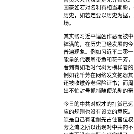
官员人大代表更是无计其数。
国豪如若对名利有相当期盼，
历史，如若定要以历史为据，
场。
其实帮习近平逞凶作恶而被中
钵满的，在历史已经发展的今
普遍现象。例如习近平二零一
能量的代表周带鱼和花千芳，
看到有如毛时代树为榜样者的
例如花千芳在网络发文抱怨其
还被收缴养老保险证书；而周
出不怕封号抓捕随便杀剐的豪
今日的中共对奴才的打赏已远
应的规则也没有设立的意愿。
须是自己有能耐先占住官位权
芳之流之所以出现对中共的不