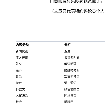
口惠而没有实际高额赏赐了。
（文章只代表特约评论员个人
内容分类
专栏
新闻快讯
五更
亚太报道
报导者时间
外交
解读新疆
经济
财经时时听
政治
军事无禁区
港台
劳工通讯
科教文
绿色情报员
人权法治
网络博弈
社会
新移民