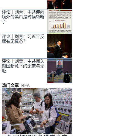
评论｜刘青：中共伸向
境外的黑爪是时候斩断
了
评论｜刘青：习近平反
腐有无真心？
评论｜刘青：中共闭关
锁国新意下的无奈与无
耻
热门文章
RFA