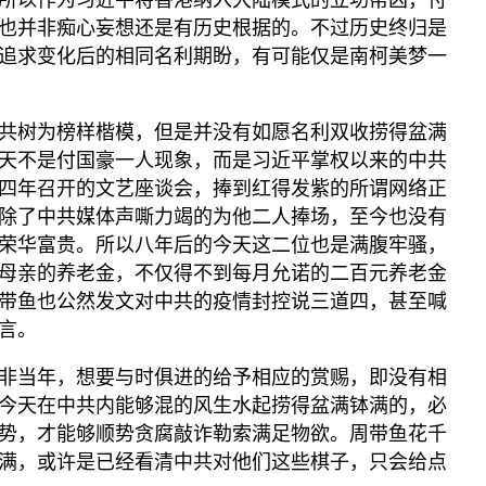
所以作为习近平将香港纳入大陆模式的立功帮凶，付
也并非痴心妄想还是有历史根据的。不过历史终归是
追求变化后的相同名利期盼，有可能仅是南柯美梦一
共树为榜样楷模，但是并没有如愿名利双收捞得盆满
天不是付国豪一人现象，而是习近平掌权以来的中共
四年召开的文艺座谈会，捧到红得发紫的所谓网络正
除了中共媒体声嘶力竭的为他二人捧场，至今也没有
荣华富贵。所以八年后的今天这二位也是满腹牢骚，
母亲的养老金，不仅得不到每月允诺的二百元养老金
带鱼也公然发文对中共的疫情封控说三道四，甚至喊
言。
非当年，想要与时俱进的给予相应的赏赐，即没有相
今天在中共内能够混的风生水起捞得盆满钵满的，必
势，才能够顺势贪腐敲诈勒索满足物欲。周带鱼花千
满，或许是已经看清中共对他们这些棋子，只会给点