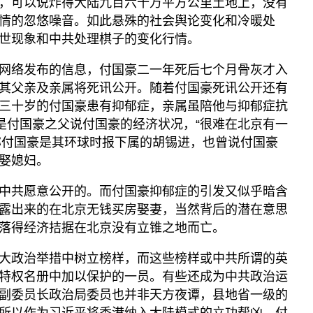
，可以说炸得大陆九百六十万平方公里土地上，没有
情的忽悠噪音。如此悬殊的社会舆论变化和冷暖处
世现象和中共处理棋子的变化行情。
网络发布的信息，付国豪二一年死后七个月骨灰才入
其父亲及亲属将死讯公开。随着付国豪死讯公开还有
三十岁的付国豪患有抑郁症，亲属虽陪他与抑郁症抗
息是付国豪之父说付国豪的经济状况，“很难在北京有一
称付国豪是其环球时报下属的胡锡进，也曾说付国豪
娶媳妇。
中共愿意公开的。而付国豪抑郁症的引发又似乎暗含
露出来的在北京无钱买房娶妻，当然背后的潜在意思
落得经济拮据在北京没有立锥之地而亡。
大政治举措中树立榜样，而这些榜样或中共所谓的英
特权名册中加以保护的一员。有些还成为中共政治运
副委员长政治局委员也并非天方夜谭，县地省一级的