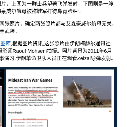
张照片，上图为一群士兵望著飞弹发射，下图则是一艘
森豪威尔航母被拖鞋军打得鼻青脸肿”。
两张照片，确定两张照片都与艾森豪威尔航母无关，
塞武装。
社图库
,根据图片资讯,这张照片由伊朗梅赫尔通讯社
布,由摄影师Raouf Mohseni拍摄。照片背景为2011年6月
军事演习,伊朗革命卫队人员正在观看Zelzal导弹发射。