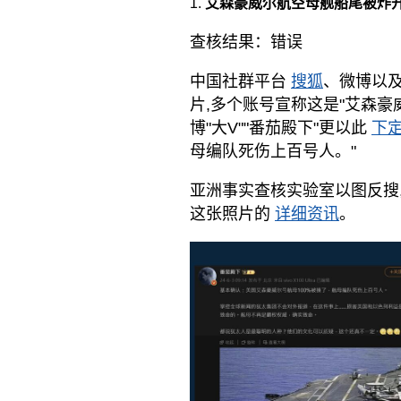
艾森豪威尔航空母舰船尾被炸开
查核结果：错误
中国社群平台
搜狐
、微博以
片,多个账号宣称这是"艾森豪
博"大V""番茄殿下"更以此
下
母编队死伤上百号人。"
亚洲事实查核实验室以图反搜,在盖
这张照片的
详细资讯
。