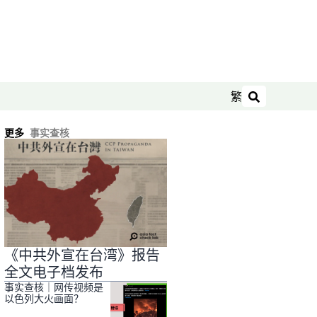
繁
搜索
更多
事实查核
《中共外宣在台湾》报告
全文电子档发布
事实查核｜网传视频是
以色列大火画面？