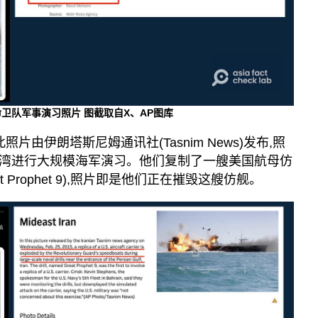
卫队军事演习照片 图截取自X、AP图库
此照片由伊朗塔斯尼姆通讯社(Tasnim News)发布,照
湾进行大规模海军演习。他们复制了一艘美国航母仿
 Prophet 9),照片即是他们正在摧毁这艘仿舰。