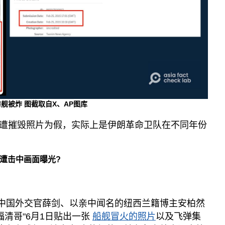
舰被炸 图截取自X、AP图库
遭摧毁照片为假，实际上是伊朗革命卫队在不同年份
遭击中画面曝光?
,他被中国外交官薛剑、以亲中闻名的纽西兰籍博主安柏然
注。"福清哥"6月1日贴出一张
船舰冒火的照片
以及飞弹集