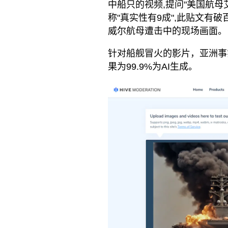
中船只的视频,提问"美国航母
称"真实性有9成",此贴文有
威尔航母遭击中的现场画面。
针对船舰冒火的影片，亚洲事实
果为99.9%为AI生成。