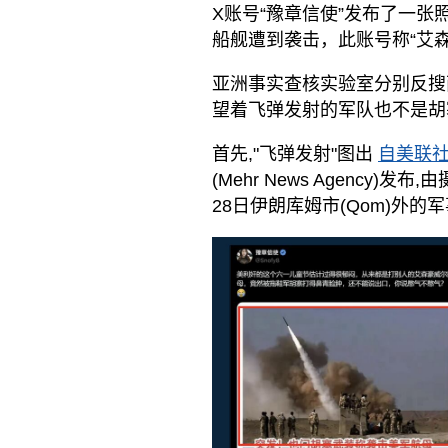
X账号“豫章信使”发布了一
船舰遭到袭击，此账号称“艾
亚洲事实查核实验室分别反搜
望着飞弹发射的军队也不是胡
首先,"飞弹发射"图出
自美联
(Mehr News Agency)发
28日伊朗库姆市(Qom)外的