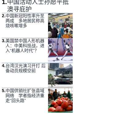
1
.
中国活动人士孙愿平抵
澳寻庇护
2
.
中国新冠阳性率升至
两成 多地居民称高
烧咳嗽增多
3
.
美国禁中国人形机器
人：中美科技战，进
入“机器人时代”？
4
.
台湾汉光演习开打 后
备动员规模空前
5
.
中国供销社扩张县域
网络 学者指经济重
走“回头路”