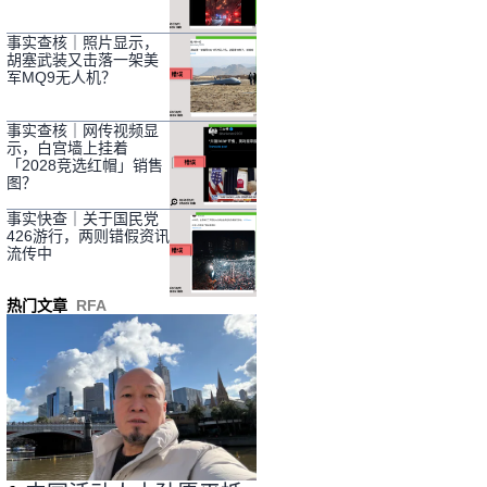
事实查核｜照片显示，
胡塞武装又击落一架美
军MQ9无人机？
事实查核｜网传视频显
示，白宫墙上挂着
「2028竞选红帽」销售
图？
事实快查｜关于国民党
426游行，两则错假资讯
流传中
热门文章
RFA