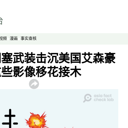
视频
漫画
事实查核
胡塞武装击沉美国艾森豪
这些影像移花接木