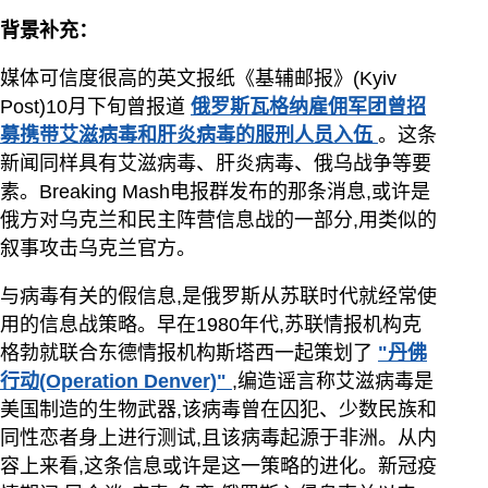
背景补充：
媒体可信度很高的英文报纸《基辅邮报》(Kyiv
Post)10月下旬曾报道
俄罗斯瓦格纳雇佣军团曾招
募携带艾滋病毒和肝炎病毒的服刑人员入伍
。这条
新闻同样具有艾滋病毒、肝炎病毒、俄乌战争等要
素。Breaking Mash电报群发布的那条消息,或许是
俄方对乌克兰和民主阵营信息战的一部分,用类似的
叙事攻击乌克兰官方。
与病毒有关的假信息,是俄罗斯从苏联时代就经常使
用的信息战策略。早在1980年代,苏联情报机构克
格勃就联合东德情报机构斯塔西一起策划了
"丹佛
行动(Operation Denver)"
,编造谣言称艾滋病毒是
美国制造的生物武器,该病毒曾在囚犯、少数民族和
同性恋者身上进行测试,且该病毒起源于非洲。从内
容上来看,这条信息或许是这一策略的进化。新冠疫