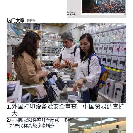
热门文章
RFA
1
.
外国打印设备遭安全审查 中国贸易调查扩
大
2
.
中国新冠阳性率升至两成 多
地居民称高烧咳嗽增多