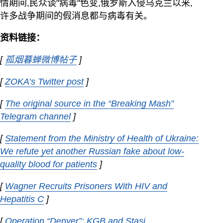
情期间,民众谈"病毒"色变,俄罗斯入侵乌克兰以来,
许多战争期间的假消息都与病毒有关。
资料链接：
[
孤烟暮蝉微博帖子
Opens in new window
]
[
ZOKA’s Twitter post
Opens in new window
]
[
The original source in the “Breaking Mash”
Telegram channel
Opens in new window
]
[
Statement from the Ministry of Health of Ukraine:
We refute yet another Russian fake about low-
quality blood for patients
Opens in new window
]
[
Wagner Recruits Prisoners With HIV and
Hepatitis C
Opens in new window
]
[
Operation “Denver”: KGB and Stasi