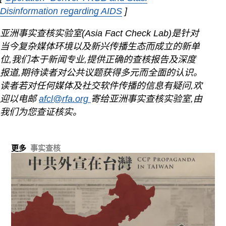
Disinformation regarding AIDS
Opens in new window
]
亚洲事实查核实验室(Asia Fact Check Lab)是针对
当今复杂媒体环境以及新兴传播生态而成立的新单
位,我们本于新闻专业,提供正确的查核报告及深度
报道,期待读者对公共议题获得多元而全面的认识。
读者若对任何媒体及社交软件传播的信息有疑问,欢
迎以电邮
afcl@rfa.org
寄给亚洲事实查核实验室,由
我们为您查证核实。
更多
事实查核