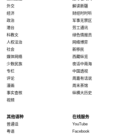
外交
解读新疆
经济
财经时时听
政治
军事无禁区
港台
劳工通讯
科教文
绿色情报员
人权法治
网络博弈
社会
新移民
媒体网络
西藏纵览
少数民族
夜话中南海
专栏
中国透视
评论
周嘉有话说
漫画
周末茶馆
事实查核
纵横大历史
视频
其他语种
在线服务
Opens in new window
Opens in new window
普通话
YouTube
Opens in new window
Opens in new window
粤语
Facebook