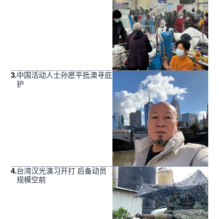
3
.
中国活动人士孙愿平抵澳寻庇
护
4
.
台湾汉光演习开打 后备动员
规模空前