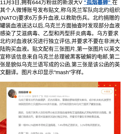
11月3日,拥有644万粉丝的新浪大V
"孤烟暮蝉"
在
其个人微博账号发布贴文,称乌克兰军队向北约组织
(NATO)要求6万多升血液,以救助伤兵。北约捐赠的
罐装血液送达以后,乌克兰方面抽查时发现部分血液
感染了艾滋病毒、乙型和丙型肝炎病毒。乌方要求
北约对血液状况进行独立评估,并要求不要在非洲大
陆购买血液。贴文配有三张图片,第一张图片以英文
宣称该信息来自乌克兰总理被黑客破解的电邮,第二
张是貌似乌克兰语写成的公函,第三张是该公函的英
文翻译。图片水印显示"mash"字样。