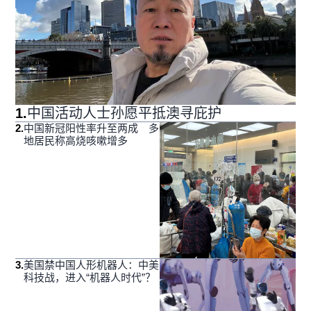
1
.
中国活动人士孙愿平抵澳寻庇护
2
.
中国新冠阳性率升至两成 多
地居民称高烧咳嗽增多
3
.
美国禁中国人形机器人：中美
科技战，进入“机器人时代”？