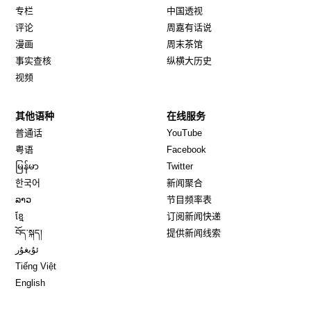
专栏
中国透视
评论
周嘉有话说
漫画
周末茶馆
事实查核
纵横大历史
视频
其他语种
在线服务
Opens in new window
Opens in new window
普通话
YouTube
Opens in new window
Opens in new window
粤语
Facebook
Opens in new window
Opens in new window
မြန်မာ
Twitter
Opens in new window
한국어
新闻聚合
Opens in new window
ລາວ
节目频率表
Opens in new window
ខ្មែ
订阅新闻快递
Opens in new window
བོད་སྐད།
提供新闻线索
Opens in new window
ئۇيغۇر
Opens in new window
Tiếng Việt
Opens in new window
English