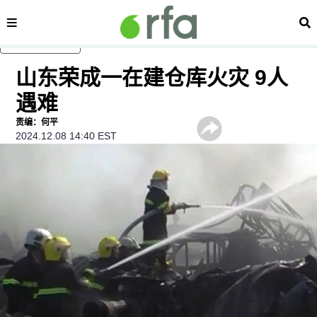
内容分类
搜
跳至主内容
山东荣成一在建仓库火灾 9人
遇难
责编：何平
2024.12.08 14:40 EST