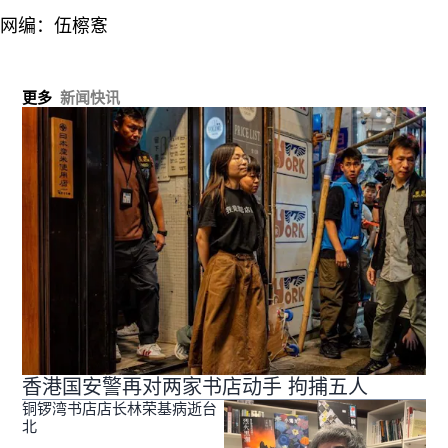
网编：伍檫愙
更多
新闻快讯
香港国安警再对两家书店动手 拘捕五人
铜锣湾书店店长林荣基病逝台
北