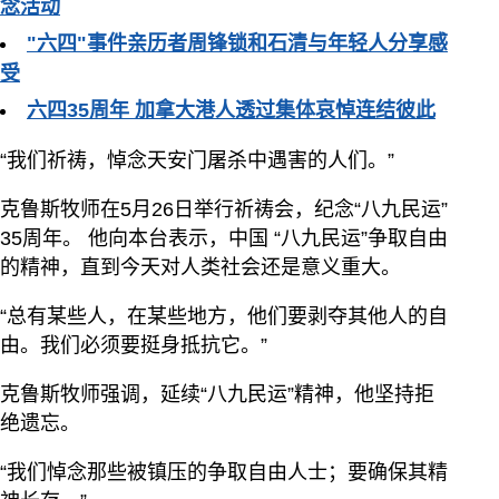
念活动
"六四"事件亲历者周锋锁和石清与年轻人分享感
受
六四35周年 加拿大港人透过集体哀悼连结彼此
“我们祈祷，悼念天安门屠杀中遇害的人们。”
克鲁斯牧师在5月26日举行祈祷会，纪念“八九民运”
35周年。 他向本台表示，中国 “八九民运”争取自由
的精神，直到今天对人类社会还是意义重大。
“总有某些人，在某些地方，他们要剥夺其他人的自
由。我们必须要挺身抵抗它。”
克鲁斯牧师强调，延续“八九民运”精神，他坚持拒
绝遗忘。
“我们悼念那些被镇压的争取自由人士；要确保其精