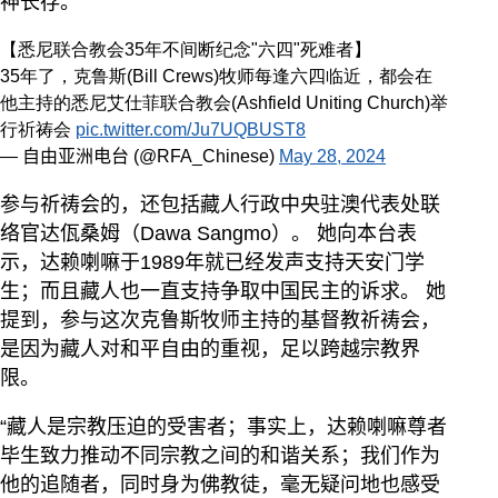
神长存。”
【悉尼联合教会35年不间断纪念"六四"死难者】
35年了，克鲁斯(Bill Crews)牧师每逢六四临近，都会在
他主持的悉尼艾仕菲联合教会(Ashfield Uniting Church)举
行祈祷会
pic.twitter.com/Ju7UQBUST8
— 自由亚洲电台 (@RFA_Chinese)
May 28, 2024
参与祈祷会的，还包括藏人行政中央驻澳代表处联
络官达佤桑姆（Dawa Sangmo）。 她向本台表
示，达赖喇嘛于1989年就已经发声支持天安门学
生；而且藏人也一直支持争取中国民主的诉求。 她
提到，参与这次克鲁斯牧师主持的基督教祈祷会，
是因为藏人对和平自由的重视，足以跨越宗教界
限。
“藏人是宗教压迫的受害者；事实上，达赖喇嘛尊者
毕生致力推动不同宗教之间的和谐关系；我们作为
他的追随者，同时身为佛教徒，毫无疑问地也感受