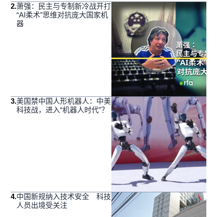
2
.
萧强：民主与专制新冷战开打
“AI柔术”思维对抗庞大国家机
器
3
.
美国禁中国人形机器人：中美
科技战，进入“机器人时代”？
4
.
中国新规纳入技术安全 科技
人员出境受关注