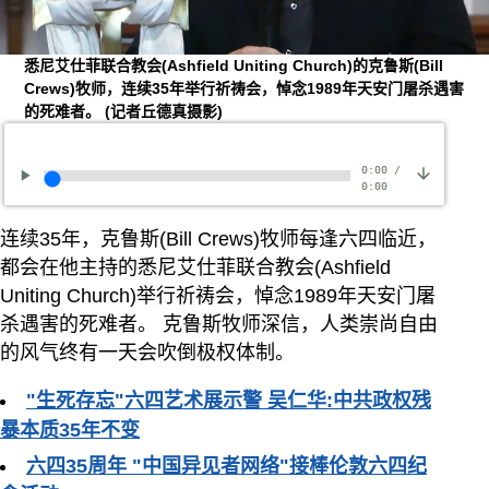
悉尼艾仕菲联合教会(Ashfield Uniting Church)的克鲁斯(Bill
Crews)牧师，连续35年举行祈祷会，悼念1989年天安门屠杀遇害
的死难者。
(记者丘德真摄影)
0:00
/
0:00
连续35年，克鲁斯(Bill Crews)牧师每逢六四临近，
都会在他主持的悉尼艾仕菲联合教会(Ashfield
Uniting Church)举行祈祷会，悼念1989年天安门屠
杀遇害的死难者。 克鲁斯牧师深信，人类崇尚自由
的风气终有一天会吹倒极权体制。
"生死存忘"六四艺术展示警 吴仁华:中共政权残
暴本质35年不变
六四35周年 "中国异见者网络"接棒伦敦六四纪