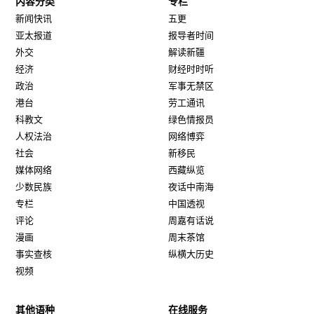
内容分类
专栏
新闻快讯
五更
亚太报道
报导者时间
外交
解读新疆
经济
财经时时听
政治
军事无禁区
港台
劳工通讯
科教文
绿色情报员
人权法治
网络博弈
社会
新移民
媒体网络
西藏纵览
少数民族
夜话中南海
专栏
中国透视
评论
周嘉有话说
漫画
周末茶馆
事实查核
纵横大历史
视频
其他语种
在线服务