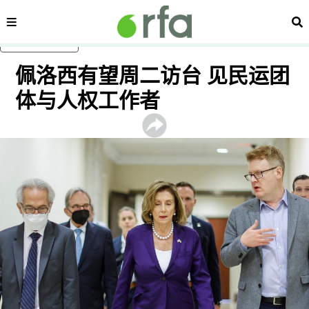
内容分类
搜
跳至主内容
佩洛西有望周二访台 见民运团
体与人权工作者