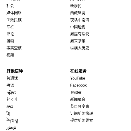
社会
新移民
媒体网络
西藏纵览
少数民族
夜话中南海
专栏
中国透视
评论
周嘉有话说
漫画
周末茶馆
事实查核
纵横大历史
视频
其他语种
在线服务
Opens in new window
Opens in new window
普通话
YouTube
Opens in new window
Opens in new window
粤语
Facebook
Opens in new window
Opens in new window
မြန်မာ
Twitter
Opens in new window
한국어
新闻聚合
Opens in new window
ລາວ
节目频率表
Opens in new window
ខ្មែ
订阅新闻快递
Opens in new window
བོད་སྐད།
提供新闻线索
Opens in new window
ئۇيغۇر