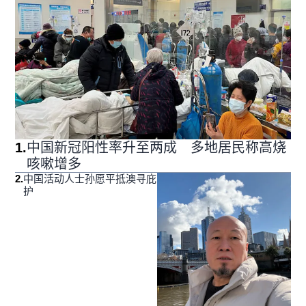
1
.
中国新冠阳性率升至两成 多地居民称高烧
咳嗽增多
2
.
中国活动人士孙愿平抵澳寻庇
护