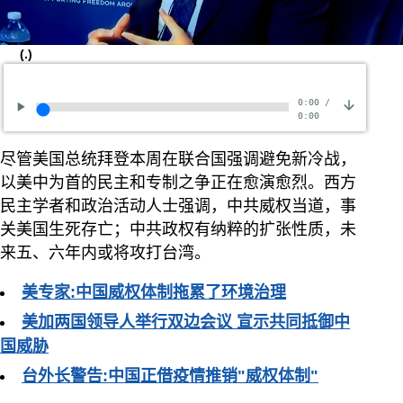
(.)
0:00
/
0:00
尽管美国总统拜登本周在联合国强调避免新冷战，
以美中为首的民主和专制之争正在愈演愈烈。西方
民主学者和政治活动人士强调，中共威权当道，事
关美国生死存亡；中共政权有纳粹的扩张性质，未
来五、六年内或将攻打台湾。
美专家:中国威权体制拖累了环境治理
美加两国领导人举行双边会议 宣示共同抵御中
国威胁
台外长警告:中国正借疫情推销"威权体制"