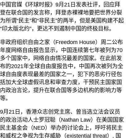
中国官媒《环球时报》9月21日发表社评，回应拜
登在联合国的发言称，拜登赤裸裸地要把世界分裂
为所谓“民主”和“非民主”的两半，但是美国构建不起
“印太版北约”，更达不到遏制中国的终极目标。
非政府组织自由之家（Freedom House）周二公布
年度网络自由报告显示，中国连续第七年被列为70
多个国家中，网络自由情况最差的国家。在此前发
布的2021年全球自由度报告中，中国再次被列为全
球自由度表现最差的国家之一，犯下的恶劣行径包
括加大全球虚假讯息和审查力度，干预民主国家国
内政治言论，提升在联合国等多边机构的影响力等
等。
9月21日，香港众志创党主席、曾当选立法会议员
的政治活动人士罗冠聪（Nathan Law）在美国国家
民主基金会（NED）举办的讨论会上，呼吁将民主
和威权之争视为生存威胁（existential threat）, 国