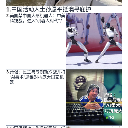
1
.
中国活动人士孙愿平抵澳寻庇护
2
.
美国禁中国人形机器人：中美
科技战，进入“机器人时代”？
3
.
萧强：民主与专制新冷战开打
“AI柔术”思维对抗庞大国家机
器