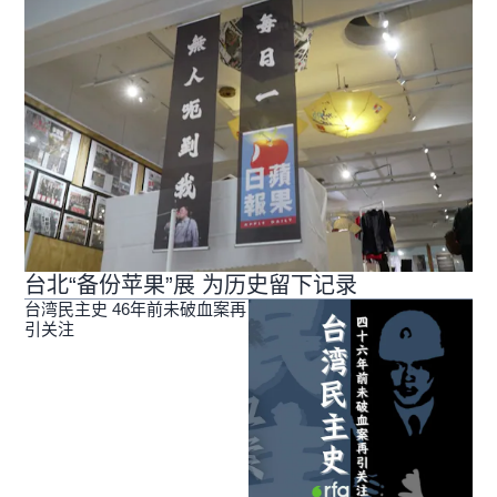
台北“备份苹果”展 为历史留下记录
台湾民主史 46年前未破血案再
引关注