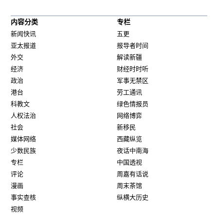
内容分类
专栏
新闻快讯
五更
亚太报道
报导者时间
外交
解读新疆
经济
财经时时听
政治
军事无禁区
港台
劳工通讯
科教文
绿色情报员
人权法治
网络博弈
社会
新移民
媒体网络
西藏纵览
少数民族
夜话中南海
专栏
中国透视
评论
周嘉有话说
漫画
周末茶馆
事实查核
纵横大历史
视频