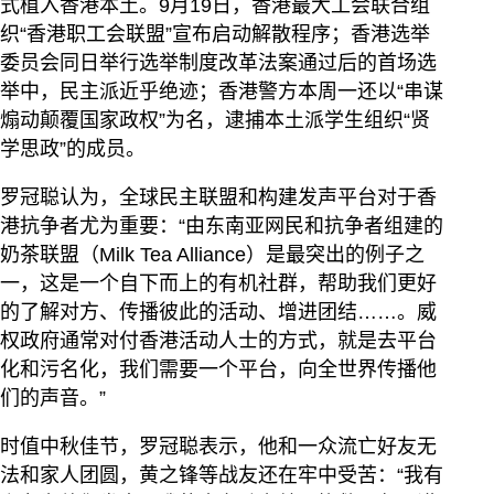
式植入香港本土。9月19日，香港最大工会联合组
织“香港职工会联盟”宣布启动解散程序；香港选举
委员会同日举行选举制度改革法案通过后的首场选
举中，民主派近乎绝迹；香港警方本周一还以“串谋
煽动颠覆国家政权”为名，逮捕本土派学生组织“贤
学思政”的成员。
罗冠聪认为，全球民主联盟和构建发声平台对于香
港抗争者尤为重要：“由东南亚网民和抗争者组建的
奶茶联盟（Milk Tea Alliance）是最突出的例子之
一，这是一个自下而上的有机社群，帮助我们更好
的了解对方、传播彼此的活动、增进团结……。威
权政府通常对付香港活动人士的方式，就是去平台
化和污名化，我们需要一个平台，向全世界传播他
们的声音。”
时值中秋佳节，罗冠聪表示，他和一众流亡好友无
法和家人团圆，黄之锋等战友还在牢中受苦：“我有