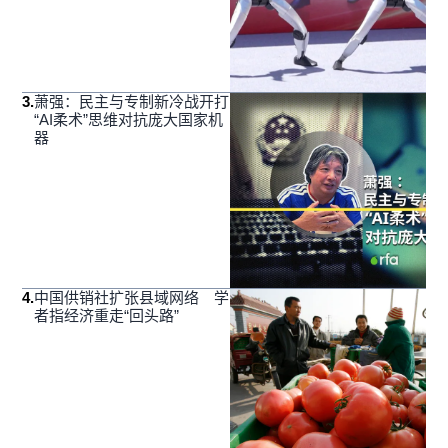
3
.
萧强：民主与专制新冷战开打
“AI柔术”思维对抗庞大国家机
器
4
.
中国供销社扩张县域网络 学
者指经济重走“回头路”