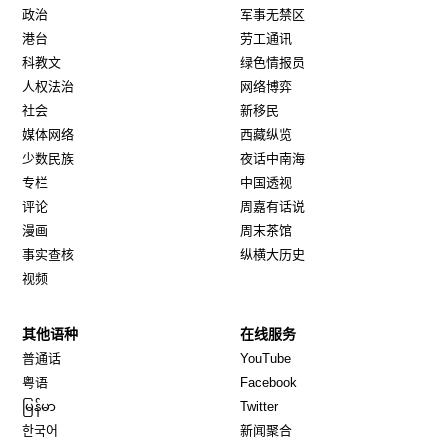
政治
军事无禁区
港台
劳工通讯
科教文
绿色情报员
人权法治
网络博弈
社会
新移民
媒体网络
西藏纵览
少数民族
夜话中南海
专栏
中国透视
评论
周嘉有话说
漫画
周末茶馆
事实查核
纵横大历史
视频
其他语种
在线服务
Opens in new window
Opens in new window
普通话
YouTube
Opens in new window
Opens in new window
粤语
Facebook
Opens in new window
Opens in new window
မြန်မာ
Twitter
Opens in new window
한국어
新闻聚合