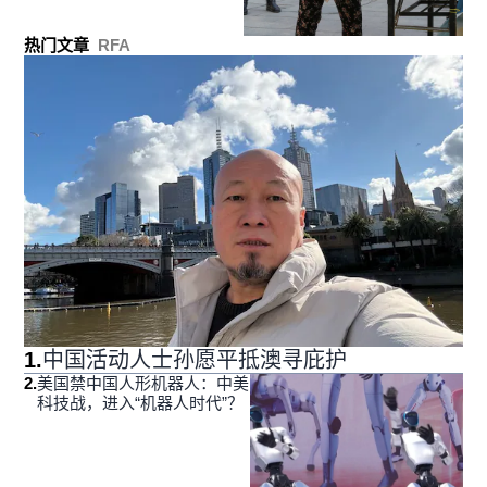
热门文章
RFA
1
.
中国活动人士孙愿平抵澳寻庇护
2
.
美国禁中国人形机器人：中美
科技战，进入“机器人时代”？