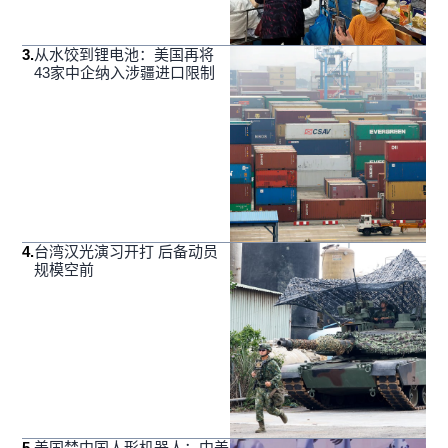
3
.
从水饺到锂电池：美国再将
43家中企纳入涉疆进口限制
4
.
台湾汉光演习开打 后备动员
规模空前
5
.
美国禁中国人形机器人：中美