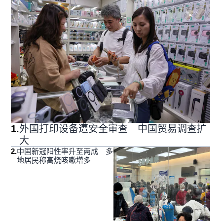
1
.
外国打印设备遭安全审查 中国贸易调查扩
大
2
.
中国新冠阳性率升至两成 多
地居民称高烧咳嗽增多