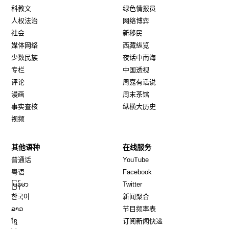
科教文
绿色情报员
人权法治
网络博弈
社会
新移民
媒体网络
西藏纵览
少数民族
夜话中南海
专栏
中国透视
评论
周嘉有话说
漫画
周末茶馆
事实查核
纵横大历史
视频
其他语种
在线服务
Opens in new window
Opens in new window
普通话
YouTube
Opens in new window
Opens in new window
粤语
Facebook
Opens in new window
Opens in new window
မြန်မာ
Twitter
Opens in new window
한국어
新闻聚合
Opens in new window
ລາວ
节目频率表
Opens in new window
ខ្មែ
订阅新闻快递