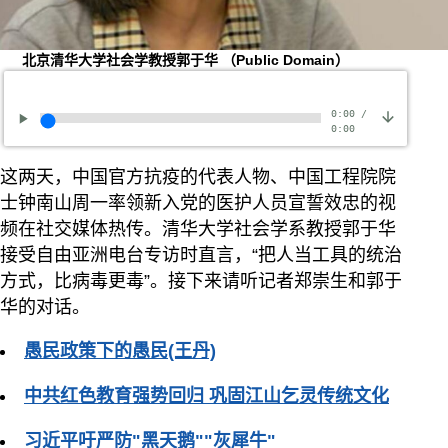
北京清华大学社会学教授郭于华 （Public Domain）
0:00
/
0:00
这两天，中国官方抗疫的代表人物、中国工程院院
士钟南山周一率领新入党的医护人员宣誓效忠的视
频在社交媒体热传。清华大学社会学系教授郭于华
接受自由亚洲电台专访时直言，“把人当工具的统治
方式，比病毒更毒”。接下来请听记者郑崇生和郭于
华的对话。
愚民政策下的愚民(王丹)
中共红色教育强势回归 巩固江山乞灵传统文化
习近平吁严防"黑天鹅""灰犀牛"