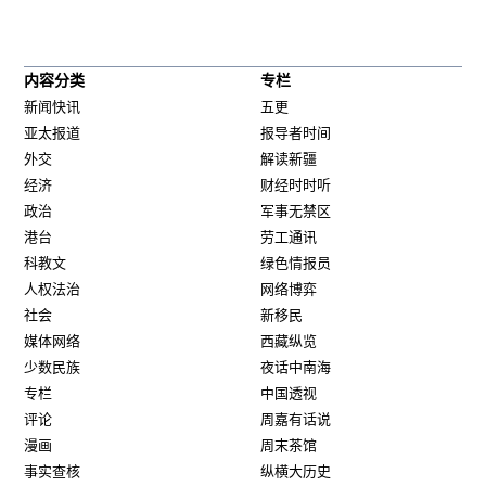
内容分类
专栏
新闻快讯
五更
亚太报道
报导者时间
外交
解读新疆
经济
财经时时听
政治
军事无禁区
港台
劳工通讯
科教文
绿色情报员
人权法治
网络博弈
社会
新移民
媒体网络
西藏纵览
少数民族
夜话中南海
专栏
中国透视
评论
周嘉有话说
漫画
周末茶馆
事实查核
纵横大历史