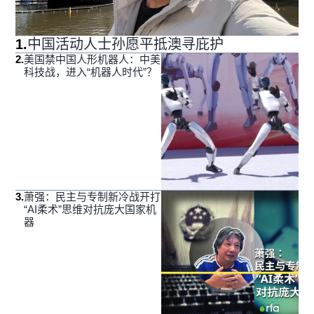
1
.
中国活动人士孙愿平抵澳寻庇护
2
.
美国禁中国人形机器人：中美
科技战，进入“机器人时代”？
3
.
萧强：民主与专制新冷战开打
“AI柔术”思维对抗庞大国家机
器