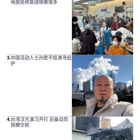
地居民称高烧咳嗽增多
3
.
中国活动人士孙愿平抵澳寻庇
护
4
.
台湾汉光演习开打 后备动员
规模空前