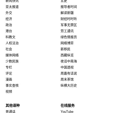
新闻快讯
五更
亚太报道
报导者时间
外交
解读新疆
经济
财经时时听
政治
军事无禁区
港台
劳工通讯
科教文
绿色情报员
人权法治
网络博弈
社会
新移民
媒体网络
西藏纵览
少数民族
夜话中南海
专栏
中国透视
评论
周嘉有话说
漫画
周末茶馆
事实查核
纵横大历史
视频
其他语种
在线服务
Opens in new window
Opens in new window
普通话
YouTube