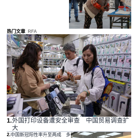
热门文章
RFA
1
.
外国打印设备遭安全审查 中国贸易调查扩
大
2
.
中国新冠阳性率升至两成 多