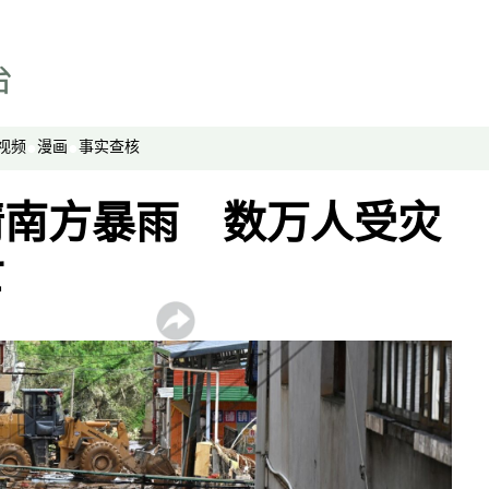
西藏纵览
解读新疆
财经时时听
视频
漫画
事实查核
评论
播客
情南方暴雨 数万人受灾
显示 播客 个子部分
《亚太报道》音频
亡
漫画
事实查核
视频
显示 视频 个子部分
亚洲很想聊
观点