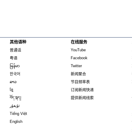
其他语种
在线服务
Opens in new window
Opens in new window
普通话
YouTube
Opens in new window
Opens in new window
粤语
Facebook
Opens in new window
Opens in new window
မြန်မာ
Twitter
Opens in new window
한국어
新闻聚合
Opens in new window
ລາວ
节目频率表
Opens in new window
ខ្មែ
订阅新闻快递
Opens in new window
བོད་སྐད།
提供新闻线索
Opens in new window
ئۇيغۇر
Opens in new window
Tiếng Việt
Opens in new window
English