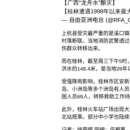
【广西“龙舟水”酿灾】
【桂林遭遇1998年以来
— 自由亚洲电台 (@RFA_Ch
上杭县受灾最严重的是溪口镇
村落断联。当地消防武警透过
伤群众转移出来。
而在桂林，截至周三下午5时，当
洪水的148.4米，是当地26
受强降雨影响，桂林市区安新
岛、小洲岛等多个洲岛有人员
困人员69人，转移救助工作
此外，桂林火车站广场出现大
北站搭乘。部分中小学也陆续
记者：徐薇婷 网编：伍檫愙