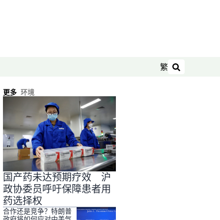
繁
搜索
更多
环境
国产药未达预期疗效 沪
政协委员呼吁保障患者用
药选择权
合作还是竞争？特朗普
政府将如何应对中美气