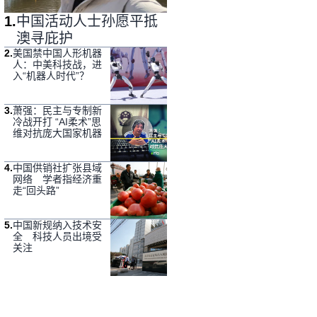
1
.
中国活动人士孙愿平抵
澳寻庇护
2
.
美国禁中国人形机器
人：中美科技战，进
入“机器人时代”？
3
.
萧强：民主与专制新
冷战开打 “AI柔术”思
维对抗庞大国家机器
4
.
中国供销社扩张县域
网络 学者指经济重
走“回头路”
5
.
中国新规纳入技术安
全 科技人员出境受
关注