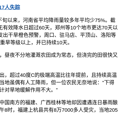
17人失踪
下旬以来，河南省平均降雨量较多年平均少75%。截
无有效降水日超过60天，郑州等10个地市更达70天以
日发出干旱橙色预警，周口、驻马店、平顶山、洛阳等
到重旱等级以上，并已持续10天。
，昼夜不分地灌溉农田成为常态，但浇完的田很快又
出，超过40度C的极端高温比往年提前，且持续高温
当地虽偶有人工降雨，但一位农民无奈地说：“下得
计对旱地缓解作用不大。”
中国南方的福建、广西桂林等地却因遭遇连日暴雨酿
8时，福建上杭县共有8万7000多人受灾，当地205
。