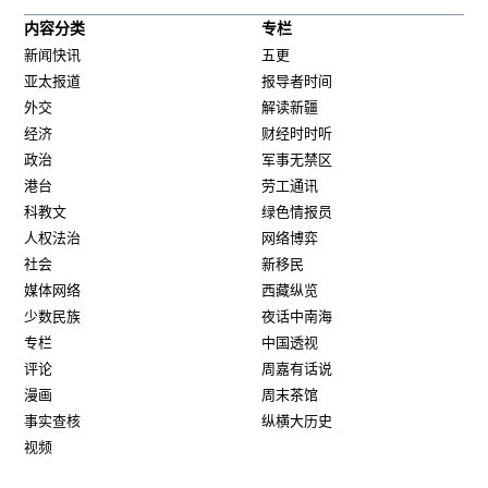
内容分类
专栏
新闻快讯
五更
亚太报道
报导者时间
外交
解读新疆
经济
财经时时听
政治
军事无禁区
港台
劳工通讯
科教文
绿色情报员
人权法治
网络博弈
社会
新移民
媒体网络
西藏纵览
少数民族
夜话中南海
专栏
中国透视
评论
周嘉有话说
漫画
周末茶馆
事实查核
纵横大历史
视频