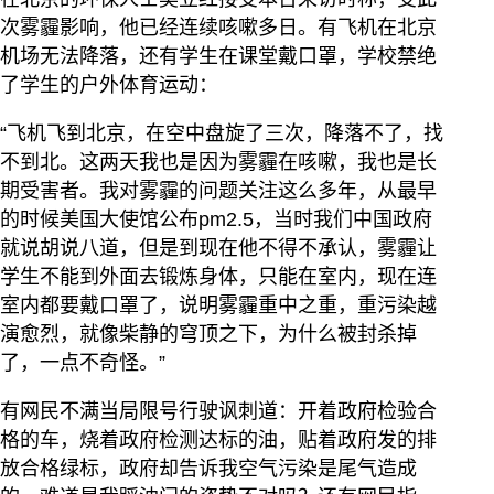
次雾霾影响，他已经连续咳嗽多日。有飞机在北京
机场无法降落，还有学生在课堂戴口罩，学校禁绝
了学生的户外体育运动：
“飞机飞到北京，在空中盘旋了三次，降落不了，找
不到北。这两天我也是因为雾霾在咳嗽，我也是长
期受害者。我对雾霾的问题关注这么多年，从最早
的时候美国大使馆公布pm2.5，当时我们中国政府
就说胡说八道，但是到现在他不得不承认，雾霾让
学生不能到外面去锻炼身体，只能在室内，现在连
室内都要戴口罩了，说明雾霾重中之重，重污染越
演愈烈，就像柴静的穹顶之下，为什么被封杀掉
了，一点不奇怪。”
有网民不满当局限号行驶讽刺道：开着政府检验合
格的车，烧着政府检测达标的油，贴着政府发的排
放合格绿标，政府却告诉我空气污染是尾气造成