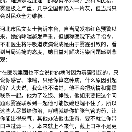
的。难道是我踩油门的姿势不对吗？还有网民指，
雾霾极之严重，几乎全国都陷入一片灰，但当局只
会对民众全力维稳。
河北市民文女士告诉本台，自当局发布红色预警以
来，她的哮喘越发严重，但据称医院下达了指令，
不准医生将呼吸道疾病说成是由于雾霾引致的，看
到当局遮掩的态度，她日益对解决污染问题感到悲
观：
“在医院里面也不会说你的病时因为雾霾引起的，只
说你感冒、哮喘，只给你算这种病，什么原因引起
的？大夫说，我么也不清楚，他不会把病情和雾霾
联系一起。他为了吃饭、挣钱，他如果要把这个问
题跟雾霾联系到一起他可能饭碗也端不住了，所以
这些人尽量给你治，哮喘就给你扩张气管的药，让
你能出得来气，其他办法他也没有，要不就让你带
口罩过滤一下，本来就上不来气，戴上口罩不是更