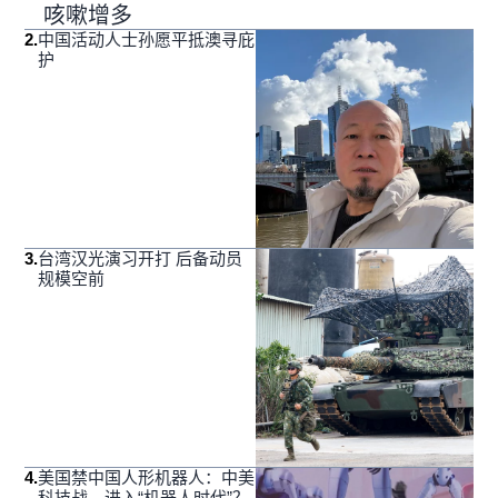
咳嗽增多
2
.
中国活动人士孙愿平抵澳寻庇
护
3
.
台湾汉光演习开打 后备动员
规模空前
4
.
美国禁中国人形机器人：中美
科技战，进入“机器人时代”？