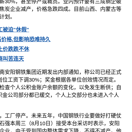
薪30%，甚至停产或裁员。业内预计要有三成钢企破
焦炭企业减产，价格急跌四成。目前山西、内蒙古等
计划。
工被迫"休假"
价格,但影响恐难持久
土价跌跌不休
商叫苦连天
南安阳钢铁集团近期发出内部通知，称公司已经正式
岗位工资下调30%；奖金根据各单位创效情况而定。
检查个人公积金账户余额的变化，以免发生断供；自
积金公司部分都已缓交，个人上交部分也未进入个人
，工厂停产。未来五年，中国钢铁行业要做好打硬仗
石强本周三（8月10日）接受本台采访时表示，安阳
企业，由于受到国内整体需求下降，不得不减产。他