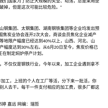
我们国家为了防止大规模的失业、动荡，总是采用逆
破掉，但是这次可能比较危险。”
山钢集团、太钢集团、湖南钢铁集团等企业均发出预
中国焦炭业协会连开2次大会，商谈会员焦化企业减产
等地限产幅度已经达到40%以上，山西、河北、山
产幅度达到30%左右。从6月20日至今，焦炭价格已
业正在制定焖炉停产计划。
，不仅仅是钢铁行业，今年以来，加工企业遇到拿不
件加工，上班的个人在工厂等活，分下来一批活，你
别人去干。每干一件支付相应的加工费，很多厂都这
书婷 嘉远 网编：瑞哲