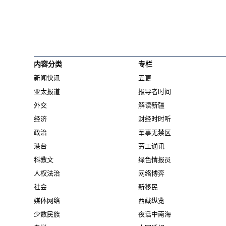
内容分类
专栏
新闻快讯
五更
亚太报道
报导者时间
外交
解读新疆
经济
财经时时听
政治
军事无禁区
港台
劳工通讯
科教文
绿色情报员
人权法治
网络博弈
社会
新移民
媒体网络
西藏纵览
少数民族
夜话中南海