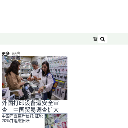
繁
搜索
更多
经济
外国打印设备遭安全审
查 中国贸易调查扩大
中国严查离岸信托 征税
20%并追缴旧账