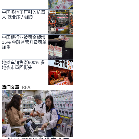
中国多地工厂引入机器
人 就业压力加剧
中国银行业被罚金额增
15% 金融监管升级罚单
加重
地摊车销售涨600% 多
地夜市重回街头
热门文章
RFA