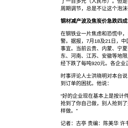
了一百多元（人民币）。但是
周期调节，总是不让这个泡沫
钢材减产波及焦炭价急跌四成
在钢铁业一片焦虑和恐慌中，
警。据报，7月18及21日，
事宜。当前云贵、内蒙、宁夏
东、河南、江苏、安徽等地限
经下跌了每吨920元。各企
时事评论人士洪晓明对本台说
到订单的困扰。他说：
“好的企业现在基本上是按计
抢到了你自己做，别人抢到了
样做。”
记者：古亭 责编：陈美华 许