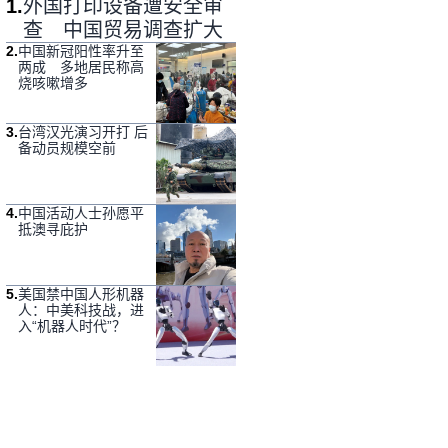
1
.
外国打印设备遭安全审
查 中国贸易调查扩大
2
.
中国新冠阳性率升至
两成 多地居民称高
烧咳嗽增多
3
.
台湾汉光演习开打 后
备动员规模空前
4
.
中国活动人士孙愿平
抵澳寻庇护
5
.
美国禁中国人形机器
人：中美科技战，进
入“机器人时代”？