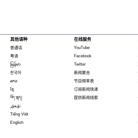
其他语种
在线服务
Opens in new window
Opens in new window
普通话
YouTube
Opens in new window
Opens in new window
粤语
Facebook
Opens in new window
Opens in new window
မြန်မာ
Twitter
Opens in new window
한국어
新闻聚合
Opens in new window
ລາວ
节目频率表
Opens in new window
ខ្មែ
订阅新闻快递
Opens in new window
བོད་སྐད།
提供新闻线索
Opens in new window
ئۇيغۇر
Opens in new window
Tiếng Việt
Opens in new window
English