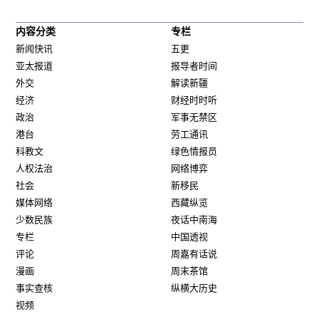
内容分类
专栏
新闻快讯
五更
亚太报道
报导者时间
外交
解读新疆
经济
财经时时听
政治
军事无禁区
港台
劳工通讯
科教文
绿色情报员
人权法治
网络博弈
社会
新移民
媒体网络
西藏纵览
少数民族
夜话中南海
专栏
中国透视
评论
周嘉有话说
漫画
周末茶馆
事实查核
纵横大历史
视频