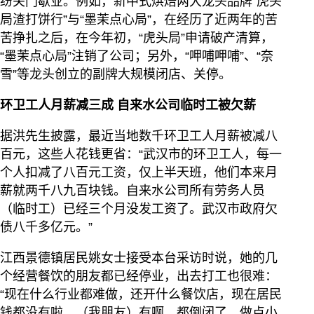
纷关门歇业。例如，新中式烘焙两大龙头品牌“虎头
局渣打饼行”与“墨茉点心局”，在经历了近两年的苦
苦挣扎之后，在今年初，“虎头局”申请破产清算，
“墨茉点心局”注销了公司；另外，“呷哺呷哺”、“奈
雪”等龙头创立的副牌大规模闭店、关停。
环卫工人月薪减三成 自来水公司临时工被欠薪
据洪先生披露，最近当地数千环卫工人月薪被减八
百元，这些人花钱更省：“武汉市的环卫工人，每一
个人扣减了八百元工资，仅上半天班，他们本来月
薪就两千八九百块钱。自来水公司所有劳务人员
（临时工）已经三个月没发工资了。武汉市政府欠
债八千多亿元。”
江西景德镇居民姚女士接受本台采访时说，她的几
个经营餐饮的朋友都已经停业，出去打工也很难：
“现在什么行业都难做，还开什么餐饮店，现在居民
钱都没有啦。（我朋友）有啊，都倒闭了，做点小