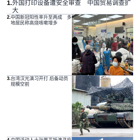
1
.
外国打印设备遭安全审查 中国贸易调查扩
大
2
.
中国新冠阳性率升至两成 多
地居民称高烧咳嗽增多
3
.
台湾汉光演习开打 后备动员
规模空前
4
.
中国活动人士孙愿平抵澳寻庇