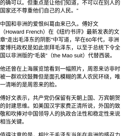
的确可以。但重点是让他们知道，不可以在别人的
国家还不尊重他们自己的人民。”
中国和非洲的爱恨纠葛由来已久。傅好文
（Howard French）在《纽约书评》最新发表的文
章“走出毛泽东的阴影”中写道，早在60年代，非洲
蒙博托政权是如此崇拜毛泽东，以至于总统下令全
国以非洲版的“毛装”（the Mao suit）代替西装。
他还曾在上海展览馆看到一幅照片，周恩来访非时
被一群欢欣鼓舞但是面孔模糊的黑人农民环绕，唯
一清晰的是周恩来的脸。
傅好文表示，共产党仍保留有天朝上国、万宾朝贺
的封建思维。如美国汉学家费正清所说，外国的致
敬和吹捧对中国领导人的执政合法性和稳定性来说
相当关键。
值得注意的是，相比于毛泽东当年在非洲的感召力