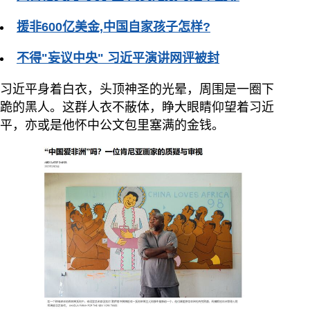
援非600亿美金,中国自家孩子怎样?
不得"妄议中央" 习近平演讲网评被封
习近平身着白衣，头顶神圣的光晕，周围是一圈下
跪的黑人。这群人衣不蔽体，睁大眼睛仰望着习近
平，亦或是他怀中公文包里塞满的金钱。