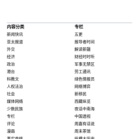
内容分类
专栏
新闻快讯
五更
亚太报道
报导者时间
外交
解读新疆
经济
财经时时听
政治
军事无禁区
港台
劳工通讯
科教文
绿色情报员
人权法治
网络博弈
社会
新移民
媒体网络
西藏纵览
少数民族
夜话中南海
专栏
中国透视
评论
周嘉有话说
漫画
周末茶馆
事实查核
纵横大历史