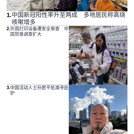
1
.
中国新冠阳性率升至两成 多地居民称高烧
咳嗽增多
2
.
外国打印设备遭安全审查 中
国贸易调查扩大
3
.
中国活动人士孙愿平抵澳寻庇
护