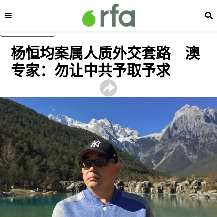
内容分类
搜
跳至主内容
杨恒均案属人质外交套路 澳
专家：勿让中共予取予求