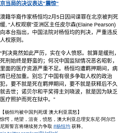
京当局的决议表达"震惊"
澳籍华裔作家杨恒均2月5日因间谍罪在北京被判死
缓, “人权观察”亚洲区主任皮尔森(Elaine Pearson)
向本台指出，中国法院对杨恒均的判决，严重违反
人权原则。
“判决竟然如此严历，实在令人愤怒。就算是缓刑，
死刑始终是野蛮的；何况中国监狱情况恶名昭彰，
里面的医疗资源严重不足。杨恒均遭羁押期间，病
情已经加重。别忘了中国有很多争取人权的政治
犯，要不就是死在羁押期间，要不就是获释后不久
就去世；诺贝尔和平奖得主刘晓波，就是因为缺乏
医疗照护而死在狱中。”
【杨恒均被中国判死缓 澳大利亚震怒】
惊愕，绝望，沮丧，愤怒，澳大利亚总理安东尼·阿尔巴
尼斯誓言将继续努力争取
#杨恒均
获释。