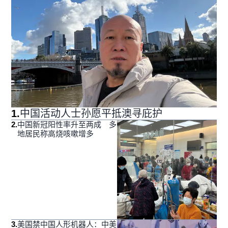
1
.
中国活动人士孙愿平抵澳寻庇护
2
.
中国新冠阳性率升至两成 多
地居民称高烧咳嗽增多
3
.
美国禁中国人形机器人：中美