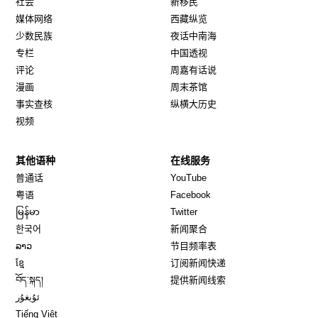
社会
新移民
媒体网络
西藏纵览
少数民族
夜话中南海
专栏
中国透视
评论
周嘉有话说
漫画
周末茶馆
事实查核
纵横大历史
视频
其他语种
在线服务
Opens in new window
Opens in new window
普通话
YouTube
Opens in new window
Opens in new window
粤语
Facebook
Opens in new window
Opens in new window
မြန်မာ
Twitter
Opens in new window
한국어
新闻聚合
Opens in new window
ລາວ
节目频率表
Opens in new window
ខ្មែ
订阅新闻快递
Opens in new window
བོད་སྐད།
提供新闻线索
Opens in new window
ئۇيغۇر
Opens in new window
Tiếng Việt