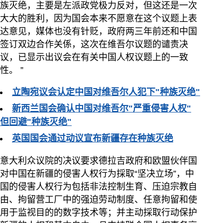
族灭绝，主要是左派政党极力反对，但这还是一次
大大的胜利，因为国会本来不愿意在这个议题上表
达意见，媒体也没有针贬，政府两三年前还和中国
签订双边合作关係，这次在维吾尔议题的谴责决
议，已显示出议会在有关中国人权议题上的一致
性。 ”
立陶宛议会认定中国对维吾尔人犯下"种族灭绝"
新西兰国会确认中国对维吾尔"严重侵害人权"
但回避"种族灭绝"
英国国会通过动议宣布新疆存在种族灭绝
意大利众议院的决议要求德拉吉政府和欧盟伙伴国
对中国在新疆的侵害人权行为採取“坚决立场”，中
国的侵害人权行为包括非法控制生育、压迫宗教自
由、拘留营工厂中的强迫劳动制度、任意拘留和使
用于监视目的的数字技术等；并主动採取行动保护