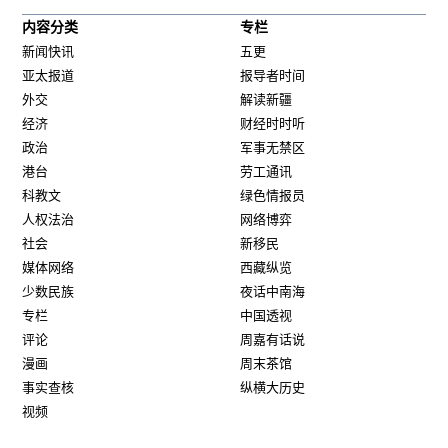
内容分类
专栏
新闻快讯
五更
亚太报道
报导者时间
外交
解读新疆
经济
财经时时听
政治
军事无禁区
港台
劳工通讯
科教文
绿色情报员
人权法治
网络博弈
社会
新移民
媒体网络
西藏纵览
少数民族
夜话中南海
专栏
中国透视
评论
周嘉有话说
漫画
周末茶馆
事实查核
纵横大历史
视频