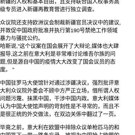
新疆的人权和基本自由，且支持联合国人权事务高
级专员进入新疆再教育营进行独立调查。
众议院还支持欧洲议会制裁新疆官员决议中的建议,
并敦促中国政府批准并执行第190号禁绝工作领域
暴力与骚扰公约。
哈斯说,"这个议案在国会展开了大辩论,媒体也大肆
报导,这之前在意大利是非常难讨论维吾尔族的问
题,但是源自中国的疫情大大改变了国会议员的态
度。 "
中国驻罗马大使馆针对通过涉疆决议，强烈批评意
大利众议院外委会不顾中方严正立场，借所谓人权
问题污蔑、抹黑中国，干涉中国内政。意大利媒体
认为中国大使馆声明的苛刻性是不寻常的，而且不
是很正统的外交做法，在双边关係中翻过了一页。
毕竟之前，意大利在欧盟中排除众议单枪匹马的和