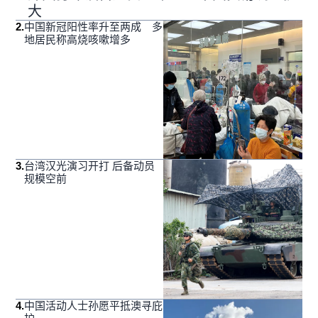
大
2
.
中国新冠阳性率升至两成 多
地居民称高烧咳嗽增多
3
.
台湾汉光演习开打 后备动员
规模空前
4
.
中国活动人士孙愿平抵澳寻庇