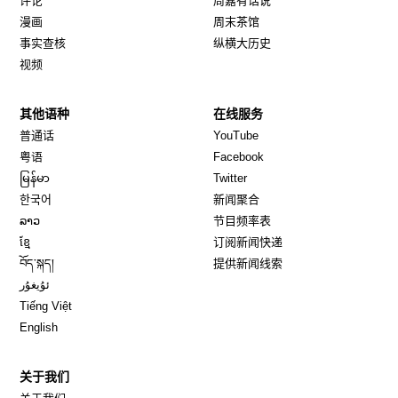
评论
周嘉有话说
漫画
周末茶馆
事实查核
纵横大历史
视频
其他语种
在线服务
Opens in new window
Opens in new window
普通话
YouTube
Opens in new window
Opens in new window
粤语
Facebook
Opens in new window
Opens in new window
မြန်မာ
Twitter
Opens in new window
한국어
新闻聚合
Opens in new window
ລາວ
节目频率表
Opens in new window
ខ្មែ
订阅新闻快递
Opens in new window
བོད་སྐད།
提供新闻线索
Opens in new window
ئۇيغۇر
Opens in new window
Tiếng Việt
Opens in new window
English
关于我们