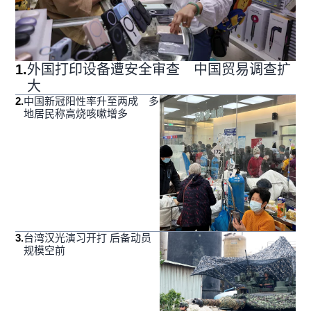
1
.
外国打印设备遭安全审查 中国贸易调查扩
大
2
.
中国新冠阳性率升至两成 多
地居民称高烧咳嗽增多
3
.
台湾汉光演习开打 后备动员
规模空前