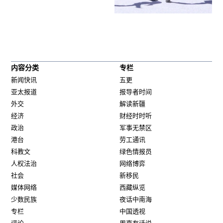
内容分类
专栏
新闻快讯
五更
亚太报道
报导者时间
外交
解读新疆
经济
财经时时听
政治
军事无禁区
港台
劳工通讯
科教文
绿色情报员
人权法治
网络博弈
社会
新移民
媒体网络
西藏纵览
少数民族
夜话中南海
专栏
中国透视