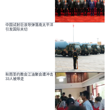
中国试射巨浪导弹落南太平洋
引发国际关切
秋雨圣约教会江油聚会遭冲击
33人被带走