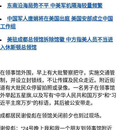
东南沿海局势不平 中美军机隔海较量频繁
中国军人唐娟将在美国出庭 美国安部成立中国
工作组
美驻成都总领馆拆除馆徽 中方指美人员不当进
入休斯顿总领馆
在领事馆外围，早上有大批警察把守，实施交通管
制，并设立封锁线，不让传媒及民众走近。附近街
道有大批民众停留拍照或录像。一名男子在领事馆
外举起五星旗,以及写有“中华人民共和国万岁”和“习
近平主席万岁”的标语，其后被公安带走。
成都居民谢俊彪在领馆关闭前夕也到过现场。
谢俊彪：“24号晚上我和我一个朋友到领事馆附近