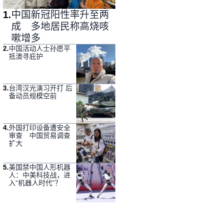
1
.
中国新冠阳性率升至两
成 多地居民称高烧咳
嗽增多
2
.
中国活动人士孙愿平
抵澳寻庇护
3
.
台湾汉光演习开打 后
备动员规模空前
4
.
外国打印设备遭安全
审查 中国贸易调查
扩大
5
.
美国禁中国人形机器
人：中美科技战，进
入“机器人时代”？