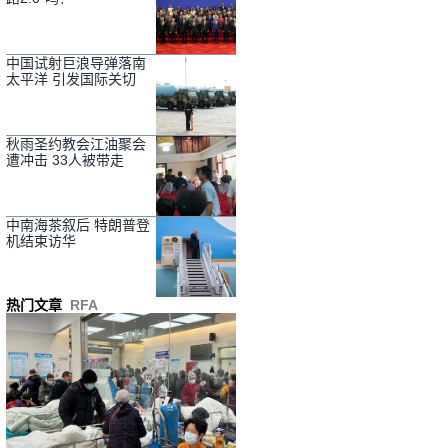
中国试射巨浪导弹落南
太平洋 引发国际关切
秋雨圣约教会江油聚会
遭冲击 33人被带走
中南海茶叙后 特朗普登
机结束访华
热门文章
RFA