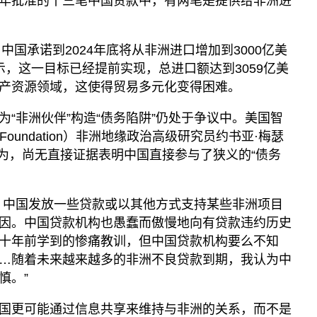
年批准的十三笔中国贷款中，有两笔是提供给非洲进
中国承诺到2024年底将从非洲进口增加到3000亿美
示，这一目标已经提前实现，总进口额达到3059亿美
产资源领域，这使得贸易多元化变得困难。
“非洲伙伴”构造“债务陷阱”仍处于争议中。美国智
ge Foundation）非洲地缘政治高级研究员约书亚·梅瑟
y）亦认为，尚无直接证据表明中国直接参与了狭义的“债务
，中国发放一些贷款或以其他方式支持某些非洲项目
因。中国贷款机构也愚蠢而傲慢地向有贷款违约历史
十年前学到的惨痛教训，但中国贷款机构要么不知
…随着未来越来越多的非洲不良贷款到期，我认为中
慎。”
国更可能通过信息共享来维持与非洲的关系，而不是