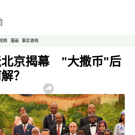
视频
漫画
事实查核
北京揭幕 "大撒币"后
何解？