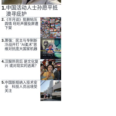
1
.
中国活动人士孙愿平抵
澳寻庇护
2
.
《半月谈》批删帖压
舆情 旺旺声援投屏遭
下架
3
.
萧强：民主与专制新
冷战开打 “AI柔术”思
维对抗庞大国家机器
4
.
汉服热背后 是文化复
兴 或对现实的逃离？
5
.
中国新规纳入技术安
全 科技人员出境受
关注