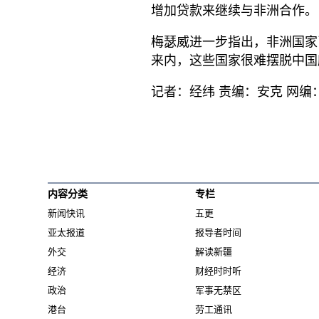
增加贷款来继续与非洲合作。
梅瑟威进一步指出，非洲国家
来内，这些国家很难摆脱中国
记者：经纬 责编：安克 网编
内容分类
专栏
新闻快讯
五更
亚太报道
报导者时间
外交
解读新疆
经济
财经时时听
政治
军事无禁区
港台
劳工通讯