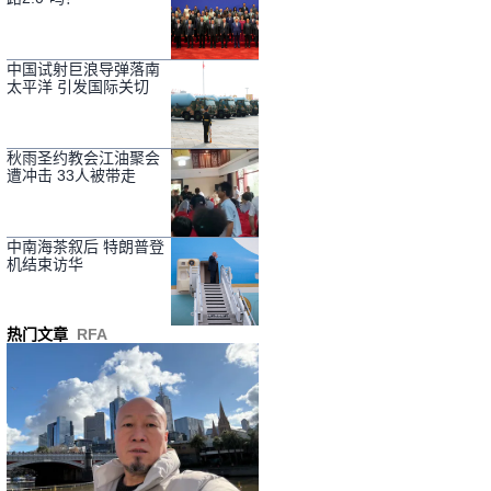
中国试射巨浪导弹落南
太平洋 引发国际关切
秋雨圣约教会江油聚会
遭冲击 33人被带走
中南海茶叙后 特朗普登
机结束访华
热门文章
RFA