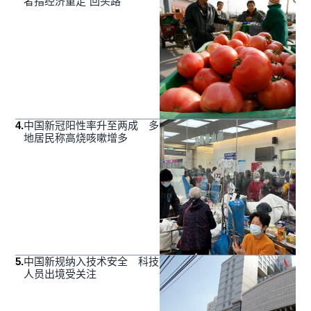
者指经济重走“回头路”
4
.
中国新冠阳性率升至两成 多
地居民称高烧咳嗽增多
5
.
中国新规纳入技术安全 科技
人员出境受关注