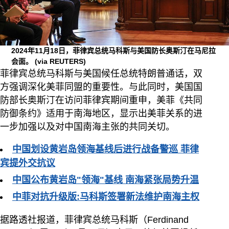
2024年11月18日，菲律宾总统马科斯与美国防长奥斯汀在马尼拉
会面。
(via REUTERS)
菲律宾总统马科斯与美国候任总统特朗普通话，双
方强调深化美菲同盟的重要性。与此同时，美国国
防部长奥斯汀在访问菲律宾期间重申，美菲《共同
防御条约》适用于南海地区，显示出美菲关系的进
一步加强以及对中国南海主张的共同关切。
中国划设黄岩岛领海基线后进行战备警巡 菲律
宾提外交抗议
中国公布黄岩岛"领海"基线 南海紧张局势升温
中菲对抗升级版:马科斯签署新法维护南海主权
据路透社报道，菲律宾总统马科斯（Ferdinand