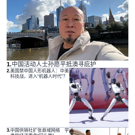
1
.
中国活动人士孙愿平抵澳寻庇护
2
.
美国禁中国人形机器人：中美
科技战，进入“机器人时代”？
3
.
中国供销社扩张县域网络 学