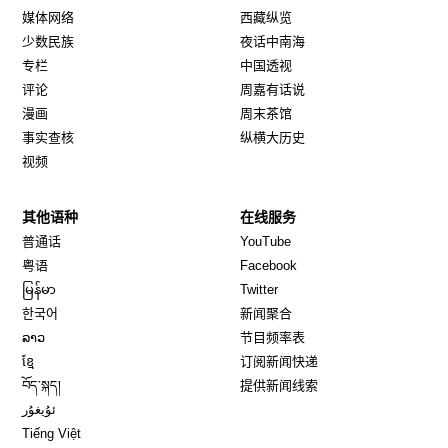
媒体网络
西藏纵览
少数民族
夜话中南海
专栏
中国透视
评论
周嘉有话说
漫画
周末茶馆
事实查核
纵横大历史
视频
其他语种
在线服务
Opens in new window
Opens in new window
普通话
YouTube
Opens in new window
Opens in new window
粤语
Facebook
Opens in new window
Opens in new window
မြန်မာ
Twitter
Opens in new window
한국어
新闻聚合
Opens in new window
ລາວ
节目频率表
Opens in new window
ខ្មែ
订阅新闻快递
Opens in new window
བོད་སྐད།
提供新闻线索
Opens in new window
ئۇيغۇر
Opens in new window
Tiếng Việt