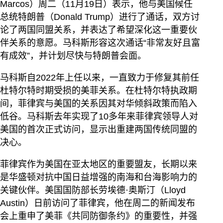
Marcos）周二（11月19日）表示，他与美国候任
总统特朗普（Donald Trump）进行了通话，双方讨
论了两国同盟关系，并表达了希望深化这一重要伙
伴关系的意愿。马科斯形容这次通话“非常友好且富
有成效”，并计划尽快与特朗普会面。
马科斯自2022年上任以来，一直致力于修复其前任
杜特尔特时期受损的美菲关系。在杜特尔特执政期
间，菲律宾与美国的关系因其对华倾斜政策而陷入
低谷。马科斯去年实现了10多年来菲律宾领导人对
美国的首次正式访问，显示出重建两国传统同盟的
决心。
菲律宾作为美国在亚太地区的重要盟友，长期以来
是华盛顿对抗中国日益增强的南海和台海影响力的
关键伙伴。美国国防部长劳埃德·奥斯汀（Lloyd
Austin）日前访问了菲律宾，他在周二的新闻发布
会上重申了美菲《共同防御条约》的重要性，并强