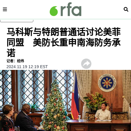
内容分类
搜
跳至主内容
马科斯与特朗普通话讨论美菲
同盟 美防长重申南海防务承
诺
记者：经纬
2024.11.19 12:19 EST