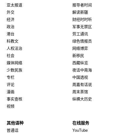
亚太报道
报导者时间
外交
解读新疆
经济
财经时时听
政治
军事无禁区
港台
劳工通讯
科教文
绿色情报员
人权法治
网络博弈
社会
新移民
媒体网络
西藏纵览
少数民族
夜话中南海
专栏
中国透视
评论
周嘉有话说
漫画
周末茶馆
事实查核
纵横大历史
视频
其他语种
在线服务
Opens in new window
Opens in new window
普通话
YouTube