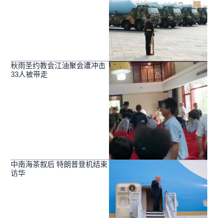
秋雨圣约教会江油聚会遭冲击
33人被带走
中南海茶叙后 特朗普登机结束
访华