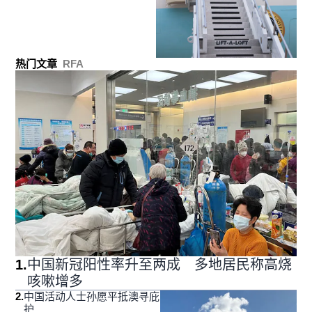
热门文章
RFA
1
.
中国新冠阳性率升至两成 多地居民称高烧
咳嗽增多
2
.
中国活动人士孙愿平抵澳寻庇
护