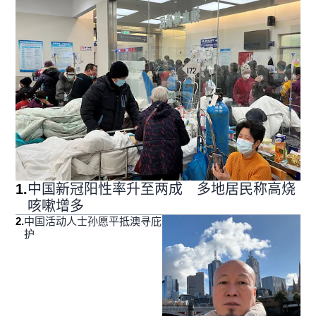
1
.
中国新冠阳性率升至两成 多地居民称高烧
咳嗽增多
2
.
中国活动人士孙愿平抵澳寻庇
护