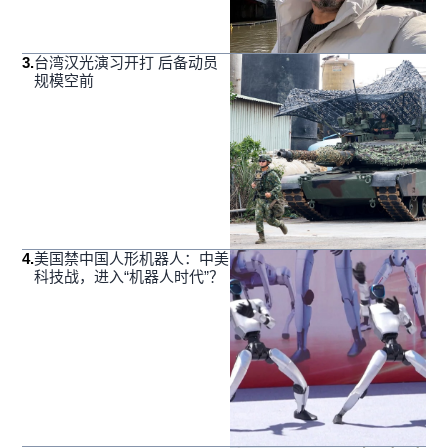
3
.
台湾汉光演习开打 后备动员
规模空前
4
.
美国禁中国人形机器人：中美
科技战，进入“机器人时代”？