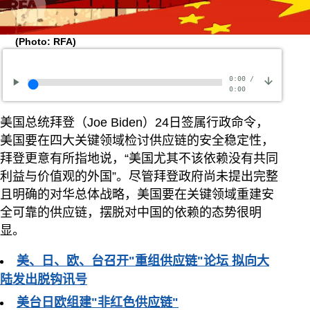
(Photo: RFA)
0:00
/
0:00
美国总统拜登（Joe Biden）24日签属行政命令，
美国要在四大关键领域检讨供应链的安全稳定性，
拜登更意有所指地说，“美国尤其不该依赖没有共同
利益与价值观的外国”。尽管拜登政府尚未提出完整
且明确的对华总体战略，美国要在关键领域重建安
全可靠的供应链，摆脱对中国的依赖的态势很明
显。
美、日、欧、台召开"重组供应链"论坛 拟向大
陆发出脱钩讯号
美台日欧组建"非红色供应链"