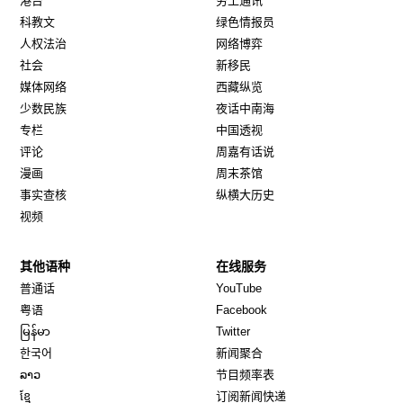
港台
劳工通讯
科教文
绿色情报员
人权法治
网络博弈
社会
新移民
媒体网络
西藏纵览
少数民族
夜话中南海
专栏
中国透视
评论
周嘉有话说
漫画
周末茶馆
事实查核
纵横大历史
视频
其他语种
在线服务
Opens in new window
Opens in new window
普通话
YouTube
Opens in new window
Opens in new window
粤语
Facebook
Opens in new window
Opens in new window
မြန်မာ
Twitter
Opens in new window
한국어
新闻聚合
Opens in new window
ລາວ
节目频率表
Opens in new window
ខ្មែ
订阅新闻快递