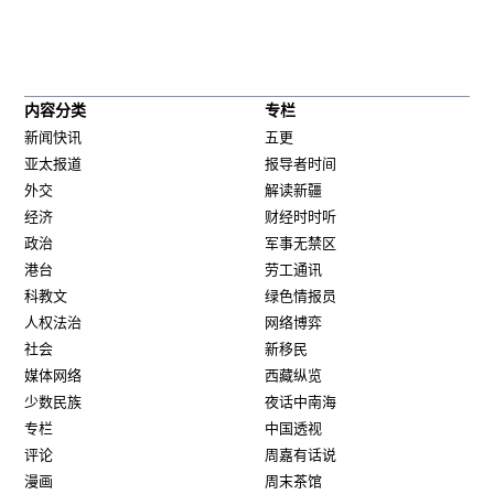
内容分类
专栏
新闻快讯
五更
亚太报道
报导者时间
外交
解读新疆
经济
财经时时听
政治
军事无禁区
港台
劳工通讯
科教文
绿色情报员
人权法治
网络博弈
社会
新移民
媒体网络
西藏纵览
少数民族
夜话中南海
专栏
中国透视
评论
周嘉有话说
漫画
周末茶馆