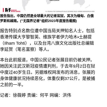
报告指出，中国仍然是全球最大的记者监狱，其次为缅甸、白俄
罗斯和越南。("无国界记者"组织2023年度报告截图)
报告特别点名数位遭中国当局关押知名人士，包括
香港传媒大亨黎智英、维族学者伊力哈木•土赫提
（Ilham Tohti），以及台湾八旗文化出版社总编辑
李延贺（笔名富察）等人。
本台此前报道，中国公民记者张展目前仍被关押。
她因关注武汉新冠疫情遭判刑，于去年9月2日在狱
中度过40岁生日。另据维权网发布的消息，张展的
身体健康状况持续恶化，体重仅剩37公斤，是被捕
之前的一半。
记者：徐薇婷 责编：何平 网编：洪伟