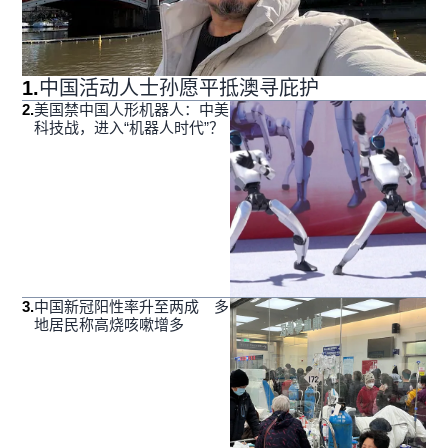
1
.
中国活动人士孙愿平抵澳寻庇护
2
.
美国禁中国人形机器人：中美
科技战，进入“机器人时代”？
3
.
中国新冠阳性率升至两成 多
地居民称高烧咳嗽增多