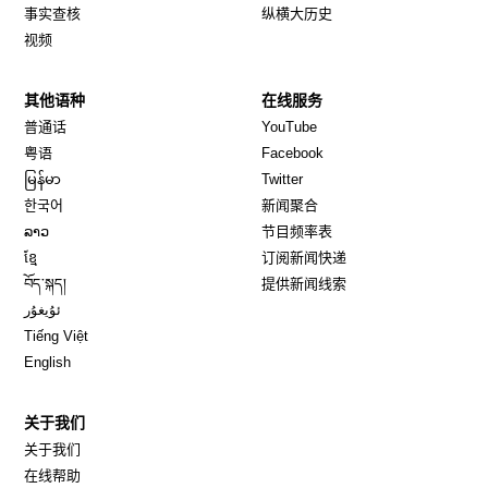
事实查核
纵横大历史
视频
其他语种
在线服务
Opens in new window
Opens in new window
普通话
YouTube
Opens in new window
Opens in new window
粤语
Facebook
Opens in new window
Opens in new window
မြန်မာ
Twitter
Opens in new window
한국어
新闻聚合
Opens in new window
ລາວ
节目频率表
Opens in new window
ខ្មែ
订阅新闻快递
Opens in new window
བོད་སྐད།
提供新闻线索
Opens in new window
ئۇيغۇر
Opens in new window
Tiếng Việt
Opens in new window
English
关于我们
关于我们
在线帮助