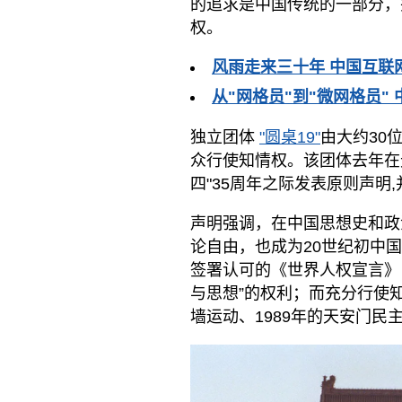
的追求是中国传统的一部分，
权。
风雨走来三十年 中国互联
从"网格员"到"微网格员"
独立团体
"圆桌19"
由大约30
众行使知情权。该团体去年在无
四"35周年之际发表原则声明
声明强调，在中国思想史和政
论自由，也成为20世纪初中
签署认可的《世界人权宣言》（
与思想”的权利；而充分行使知
墙运动、1989年的天安门民