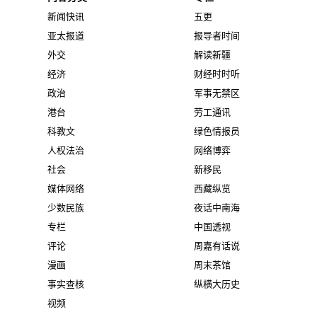
新闻快讯
五更
亚太报道
报导者时间
外交
解读新疆
经济
财经时时听
政治
军事无禁区
港台
劳工通讯
科教文
绿色情报员
人权法治
网络博弈
社会
新移民
媒体网络
西藏纵览
少数民族
夜话中南海
专栏
中国透视
评论
周嘉有话说
漫画
周末茶馆
事实查核
纵横大历史
视频