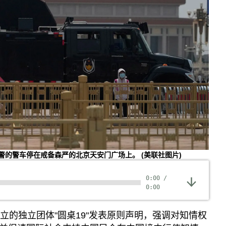
，特警的警车停在戒备森严的北京天安门广场上。
(美联社图片)
0:00
/
0:00
立的独立团体"圆桌19"发表原则声明，强调对知情权