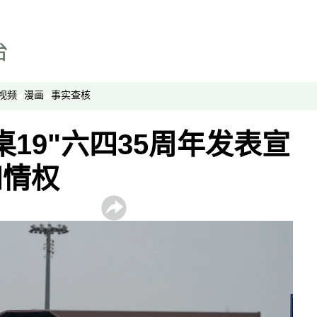
亚洲很想聊
观点
专题与访谈
兵家常事
视频
漫画
事实查核
桌19"六四35周年发表宣
知情权