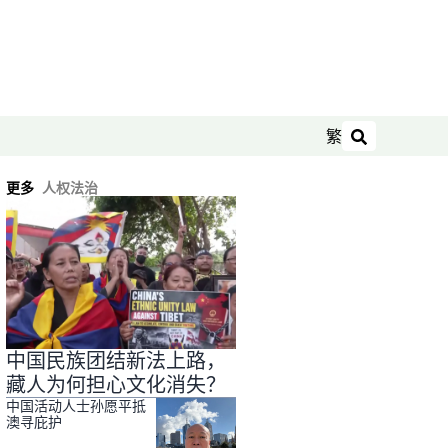
繁
搜索
更多
人权法治
中国民族团结新法上路，
藏人为何担心文化消失？
中国活动人士孙愿平抵
澳寻庇护