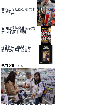
香港言论红线模糊 禁书
台湾大卖
金明日获释背后 锡安教
会8人仍面临起诉
报告揭中国监狱黑幕
酷刑强迫劳动成常态
热门文章
RFA