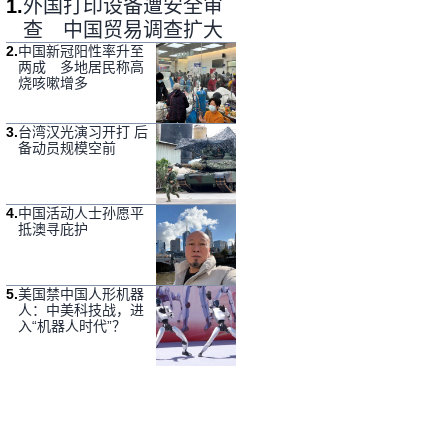
1
.
外国打印设备遭安全审
查 中国贸易调查扩大
2
.
中国新冠阳性率升至
两成 多地居民称高
烧咳嗽增多
3
.
台湾汉光演习开打 后
备动员规模空前
4
.
中国活动人士孙愿平
抵澳寻庇护
5
.
美国禁中国人形机器
人：中美科技战，进
入“机器人时代”？