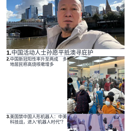
1
.
中国活动人士孙愿平抵澳寻庇护
2
.
中国新冠阳性率升至两成 多
地居民称高烧咳嗽增多
3
.
美国禁中国人形机器人：中美
科技战，进入“机器人时代”？