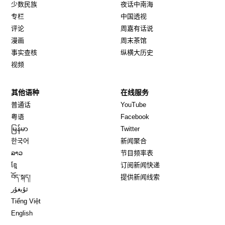
少数民族
夜话中南海
专栏
中国透视
评论
周嘉有话说
漫画
周末茶馆
事实查核
纵横大历史
视频
其他语种
在线服务
Opens in new window
Opens in new window
普通话
YouTube
Opens in new window
Opens in new window
粤语
Facebook
Opens in new window
Opens in new window
မြန်မာ
Twitter
Opens in new window
한국어
新闻聚合
Opens in new window
ລາວ
节目频率表
Opens in new window
ខ្មែ
订阅新闻快递
Opens in new window
བོད་སྐད།
提供新闻线索
Opens in new window
ئۇيغۇر
Opens in new window
Tiếng Việt
Opens in new window
English