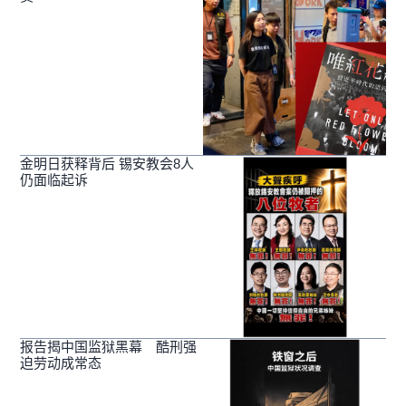
金明日获释背后 锡安教会8人
仍面临起诉
报告揭中国监狱黑幕 酷刑强
迫劳动成常态