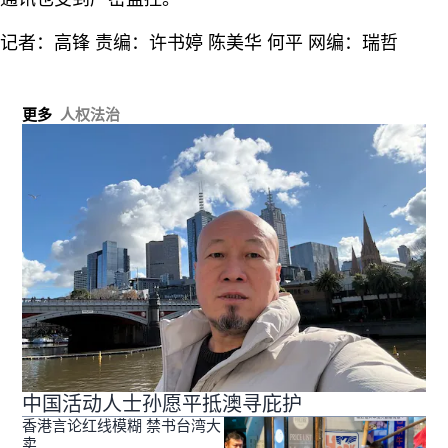
记者：高锋 责编：许书婷 陈美华 何平 网编：瑞哲
更多
人权法治
中国活动人士孙愿平抵澳寻庇护
香港言论红线模糊 禁书台湾大
卖