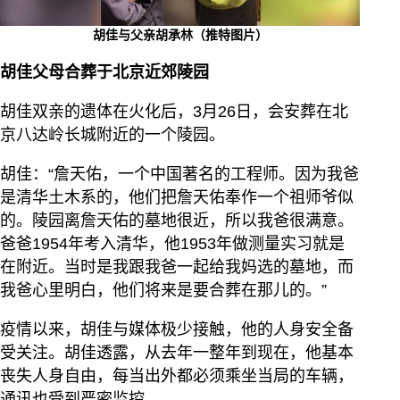
胡佳与父亲胡承林（推特图片）
胡佳父母合葬于北京近郊陵园
胡佳双亲的遗体在火化后，3月26日，会安葬在北
京八达岭长城附近的一个陵园。
胡佳：“詹天佑，一个中国著名的工程师。因为我爸
是清华土木系的，他们把詹天佑奉作一个祖师爷似
的。陵园离詹天佑的墓地很近，所以我爸很满意。
爸爸1954年考入清华，他1953年做测量实习就是
在附近。当时是我跟我爸一起给我妈选的墓地，而
我爸心里明白，他们将来是要合葬在那儿的。”
疫情以来，胡佳与媒体极少接触，他的人身安全备
受关注。胡佳透露，从去年一整年到现在，他基本
丧失人身自由，每当出外都必须乘坐当局的车辆，
通讯也受到严密监控。