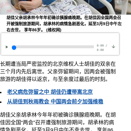
胡佳父亲胡承林今年年初确诊胰腺癌晚期。在胡佳因全国两会召
开被强制旅游期间，胡承林的病情急剧恶化，延至3月9日中午左
右去世， 享年86岁。
(维权网)
0:00
/
0:00
长期遭当局严密监控的北京维权人士胡佳的双亲在
三个月内先后离世。父亲弥留期间，因两会被强制
旅游的胡佳得以返京，与至亲度过最后的时刻。
老父病危弥留之中 胡佳仍遭带离北京
从胡佳到秋雨教会 中国两会前夕加强维稳
胡佳父亲胡承林今年年初被确诊胰腺癌晚期。在胡
佳因全国“两会”召开遭强制旅游期间，胡承林的病
情急剧恶化，延至3月9日中午不幸去世， 享年86